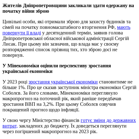
Жителів Дніпропетровщини закликали здати одержану на
початку війни зброю
Цивільні особи, які отримали зброю для захисту будинків та
сімей на початку повномасштабного вторгнення РФ,
мають
повернути її владі
у десятиденний термін, заявив голова
Дніпропетровської обласної військової адміністрації Сергій
Лисак. При цьому він зазначив, що влада має у своєму
розпорядженні список прізвищ тих, хто зброю досі не
повернув.
У Мінекономіки оцінили перспективу зростання
української економіки
У 2023 році
зростання української економіки
становитиме не
більше 1%. Про це сказав заступник міністра економіки Сергій
Соболєв. За його словами, Мінекономіки переглянуло
макропрогноз на поточний рік, який раніше передбачав
зростання ВВП на 3,2%. При цьому Соболєв озвучив
покращений прогноз щодо інфляції.
У свою чергу Міністерство фінансів
готує зміни до державних
витрат,
закладених до бюджету. Їх доведеться переглянути
через погіршений макропрогноз на 2023 рік.