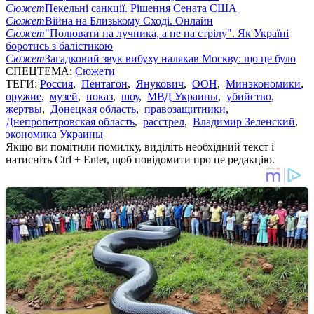
Сюжет
Пекельні санкції. Рішення Сената США
Сюжет
Війна на Близькому Сході. Онлайн
Сюжет
"Полювати на лучника, а не на стрілу". Як Україні
боротись з балістикою
Сюжет
Загадковий звук вибуху налякав Москву: що це було
СПЕЦТЕМА:
Сюжети
ТЕГИ:
Россия
,
Пентагон
,
Янукович
,
ООН
,
Минэкономики
,
оружие
,
музей
,
показ
,
шоу
,
МВД Украины
,
убийство
,
жертвы
,
Донецкая область
,
правозащитники
,
Днепропетровская область
,
расстрел
,
Владимир Зеленский
,
экономика Украины
Якщо ви помітили помилку, виділіть необхідний текст і
натисніть Ctrl + Enter, щоб повідомити про це редакцію.