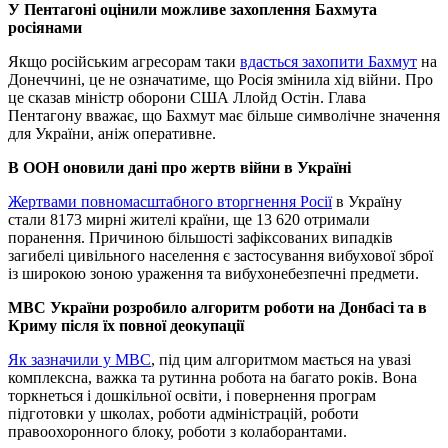
У Пентагоні оцінили можливе захоплення Бахмута
росіянами
Якщо російським агресорам таки
вдасться захопити Бахмут
на
Донеччині, це не означатиме, що Росія змінила хід війни. Про
це сказав міністр оборони США Ллойд Остін. Глава
Пентагону вважає, що Бахмут має більше символічне значення
для України, аніж оперативне.
В ООН оновили дані про жертв війни в Україні
Жертвами повномасштабного вторгнення Росії
в Україну
стали 8173 мирні жителі країни, ще 13 620 отримали
поранення. Причиною більшості зафіксованих випадків
загибелі цивільного населення є застосування вибухової зброї
із широкою зоною ураження та вибухонебезпечні предмети.
МВС України розробило алгоритм роботи на Донбасі та в
Криму після їх повної деокупації
Як зазначили у МВС
, під цим алгоритмом мається на увазі
комплексна, важка та рутинна робота на багато років. Вона
торкнеться і дошкільної освіти, і повернення програм
підготовки у школах, роботи адміністрацій, роботи
правоохоронного блоку, роботи з колаборантами.