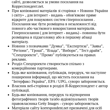
сайті, дозволяється за умови посилання на
Корреспондент.net.
При копіюванні матеріалів зі сторінки « Новини України
і світу» , для інтернет - видань - обов'язкове пряме
відкрите для пошукових систем гіперпосилання .
Посилання має бути розміщена в незалежності від
повного або часткового використання матеріалів.
Гіперпосилання ( для інтернет - видань) - повинна бути
розміщена в підзаголовку або в першому абзаці
матеріалу.
Новини з позначками "Думка", "Експертиза", "Заява",
"Регіони", "Гроші", "Влада", "Вибори", "Тест-драйв",
"Спецпроекти", "Промо" публікуються на правах
реклами.
Розділ Спецпроекти створюється спільно з
комерційними партнерами.
Будь яке копіювання, публікація, передрук, чи наступне
поширення інформації, що містить посилання на
"Інтерфакс-Україна", EPA / UPG, суворо забороняється.
Власник веб-сторінки в розділі Я-Корреспондент є автор
публікації.
Будь-яке копіювання, передрук та відтворення
фотографічних творів та/або аудіовізуальних творів
правовласника Getty Images - суворо забороняється.
Матеріали сайту korrespondent.net призначені для осіб