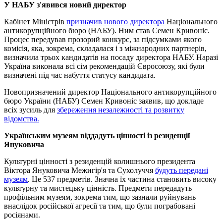
У НАБУ з'явився новий директор
Кабінет Міністрів
призначив нового директора
Національного
антикорупційного бюро (НАБУ). Ним став Семен Кривоніс.
Процес передував прозорий конкурс, за підсумками якого
комісія, яка, зокрема, складалася і з міжнародних партнерів,
визначила трьох кандидатів на посаду директора НАБУ. Наразі
Україна виконала всі сім рекомендацій Євросоюзу, які були
визначені під час набуття статусу кандидата.
Новопризначений директор Національного антикорупційного
бюро України (НАБУ) Семен Кривоніс заявив, що докладе
всіх зусиль для
збереження незалежності та розвитку
відомства.
Українським музеям віддадуть цінності із резиденції
Януковича
Культурні цінності з резиденцій колишнього президента
Віктора Януковича Межигір'я та Сухолуччя
будуть передані
музеям
. Це 537 предметів. Значна їх частина становить високу
культурну та мистецьку цінність. Предмети передадуть
профільним музеям, зокрема тим, що зазнали руйнувань
внаслідок російської агресії та тим, що були пограбовані
росіянами.