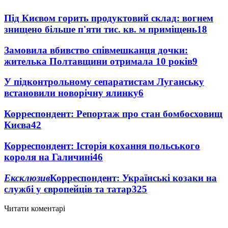
Під Києвом горить продуктовий склад: вогнем
знищено більше п'яти тис. кв. м приміщень
18
Замовила вбивство співмешканця дочки:
жителька Полтавщини отримала 10 років
9
У підконтрольному сепаратистам Луганську
встановили новорічну ялинку
6
Корреспондент: Репортаж про стан бомбосховищ
Києва
4
2
Корреспондент: Історія кохання польського
короля на Галичині
4
6
Ексклюзив
Корреспондент: Українські козаки на
службі у європейців та татар
3
25
Читати коментарі