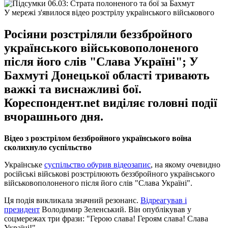
У мережі з'явилося відео розстрілу українського військового
Росіяни розстріляли беззбройного
українського військовополоненого
після його слів "Слава Україні"; У
Бахмуті Донецької області тривають
важкі та виснажливі бої.
Кореспондент.net виділяє головні події
вчорашнього дня.
Відео з розстрілом беззбройного українського воїна
сколихнуло суспільство
Українське
суспільство обурив відеозапис
, на якому очевидно
російські військові розстрілюють беззбройного українського
військовополоненого після його слів "Слава Україні".
Ця подія викликала значний резонанс.
Відреагував і
президент
Володимир Зеленський. Він опублікував у
соцмережах три фрази: "Герою слава! Героям слава! Слава
Україні!"