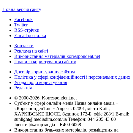
Повна версія сайту
Facebook
Twitter
RSS-стрічки
E-mail розсилка
Контакти
Реклама на сайті
Використання матеріалів korrespondent.net
Правила користування сайтом
Договір користування сайтом
Політика у сфері конфіденційності і персональних даних
Угода щодо користування
Редакція
© 2000-2026, Korrespondent.net
Суб'єкт у сфері онлайн-медіа Назва онлайн-медіа –
«КореспонденТ.net» Адреса: 02091, місто Київ,
ХАРКІВСЬКЕ ШОСЕ, будинок 172-Б, офіс 208/1 E-mail:
sunlight@mediadim.com.ua
Телефон: 044-205-43-00
Ідентифікатор медіа – R40-06068
Використання будь-яких матеріалів, розміщених на