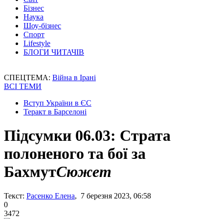
Бізнес
Наука
Шоу-бізнес
Спорт
Lifestyle
БЛОГИ ЧИТАЧІВ
СПЕЦТЕМА:
Війна в Ірані
ВСІ ТЕМИ
Вступ України в ЄС
Теракт в Барселоні
Підсумки 06.03: Страта
полоненого та бої за
Бахмут
Сюжет
Текст:
Расенко Елена
, 7 березня 2023, 06:58
0
3472