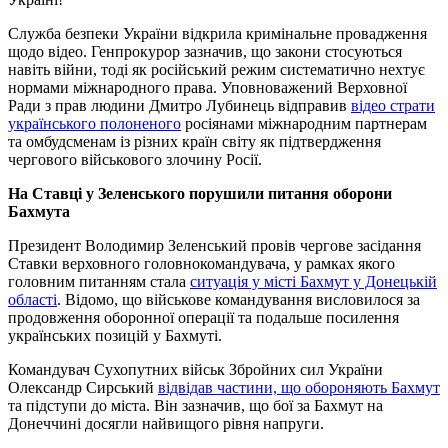
Служба безпеки України відкрила кримінальне провадження
щодо відео. Генпрокурор зазначив, що закони стосуються
навіть війни, тоді як російський режим систематично нехтує
нормами міжнародного права. Уповноважений Верховної
Ради з прав людини Дмитро Лубинець відправив
відео страти
українського полоненого
росіянами міжнародним партнерам
та омбудсменам із різних країн світу як підтвердження
чергового військового злочину Росії.
На Ставці у Зеленського порушили питання оборони
Бахмута
Президент Володимир Зеленський провів чергове засідання
Ставки верховного головнокомандувача, у рамках якого
головним питанням стала
ситуація у місті Бахмут у Донецькій
області
. Відомо, що військове командування висловилося за
продовження оборонної операції та подальше посилення
українських позицій у Бахмуті.
Командувач Сухопутних військ Збройних сил України
Олександр Сирський
відвідав частини, що обороняють Бахмут
та підступи до міста. Він зазначив, що бої за Бахмут на
Донеччині досягли найвищого рівня напруги.