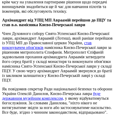
крім часу на ухвалення партнерами рішення щодо передачі
винищувачів знадобиться ще й час для навчання пілотів та
інженерів, які обслуговують техніку.
Архімандрит від УПЦ МП Авраамій перейшов до ПЦУ та
став в.о. намісника Києво-Печерської лаври
Член Духовного собору Свято-Успенської Києво-Печерської
лаври, архімандрит Авраамій (Лотиш), який раніше перейшов
із УПЦ МП до Православної церкви України,
став
виконувачем обов'язків
намісника Києво-Печерської лаври за
рішенням митрополита Єпифанія. Митрополит Єпіфаній
задовольнив прохання архімандрита Авраамія затвердити
його серед братії у складі монастиря та виконувати обов'язки
намісника Свято-Успенської Києво-Печерської лаври у складі
ПЦУ. У свою чергу архімандрит Авраамій звернувся до братії
із закликом залишатися у Києво-Печерській лаврі у складі
ПЦУ.
Як повідомив секретар Ради національної безпеки та оборони
України Олексій Данилов, Києво-Печерська лавра
буде
державним музейним комплексом,
у якому відбуватимуться
богослужіння. За словами Данилова, "ніхто нікого не
витягуватиме звідти за ноги або застосовуватиме насильство.
Все буде, згідно з чинним законодавством, відпрацьовано".