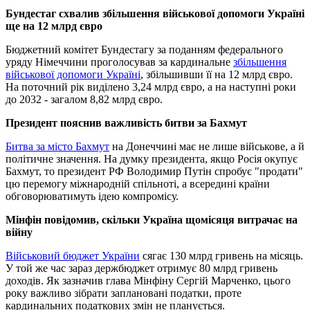
Бундестаг схвалив збільшення військової допомоги Україні
ще на 12 млрд євро
Бюджетний комітет Бундестагу за поданням федерального
уряду Німеччини проголосував за кардинальне
збільшення
військової допомоги Україні
, збільшивши її на 12 млрд євро.
На поточний рік виділено 3,24 млрд євро, а на наступні роки
до 2032 - загалом 8,82 млрд євро.
Президент пояснив важливість битви за Бахмут
Битва за місто Бахмут
на Донеччині має не лише військове, а й
політичне значення. На думку президента, якщо Росія окупує
Бахмут, то президент РФ Володимир Путін спробує "продати"
цю перемогу міжнародній спільноті, а всередині країни
обговорюватимуть ідею компромісу.
Мінфін повідомив, скільки Україна щомісяця витрачає на
війну
Військовий бюджет України
сягає 130 млрд гривень на місяць.
У той же час зараз держбюджет отримує 80 млрд гривень
доходів. Як зазначив глава Мінфіну Сергій Марченко, цього
року важливо зібрати заплановані податки, проте
кардинальних податкових змін не планується.