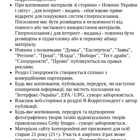
При копіюванні матеріалів зі сторінки « Новини України
і світу» , для інтернет - видань - обов'язкове пряме
відкрите для пошукових систем гіперпосилання .
Посилання має бути розміщена в незалежності від
повного або часткового використання матеріалів.
Гіперпосилання ( для інтернет - видань) - повинна бути
розміщена в підзаголовку або в першому абзаці
матеріалу.
Новини з позначками "Думка", "Експертиза", "Заява",
"Регіони", "Гроші", "Влада", "Вибори", "Тест-драйв",
"Спецпроекти", "Промо" публікуються на правах
реклами.
Розділ Спецпроекти створюється спільно з
комерційними партнерами.
Будь яке копіювання, публікація, передрук, чи наступне
поширення інформації, що містить посилання на
"Інтерфакс-Україна", EPA / UPG, суворо забороняється.
Власник веб-сторінки в розділі Я-Корреспондент є автор
публікації.
Будь-яке копіювання, передрук та відтворення
фотографічних творів та/або аудіовізуальних творів
правовласника Getty Images - суворо забороняється.
Матеріали сайту korrespondent.net призначені для осіб
старше 21 року (21+). Участь в азартних іграх може
викликати ігрову залежність. Дотримуйтесь правил