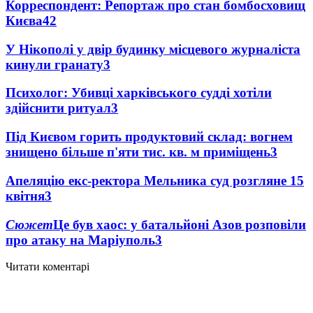
Корреспондент: Репортаж про стан бомбосховищ
Києва
4
2
У Нікополі у двір будинку місцевого журналіста
кинули гранату
3
Психолог: Убивці харківського судді хотіли
здійснити ритуал
3
Під Києвом горить продуктовий склад: вогнем
знищено більше п'яти тис. кв. м приміщень
3
Апеляцію екс-ректора Мельника суд розгляне 15
квітня
3
Сюжет
Це був хаос: у батальйоні Азов розповіли
про атаку на Маріуполь
3
Читати коментарі