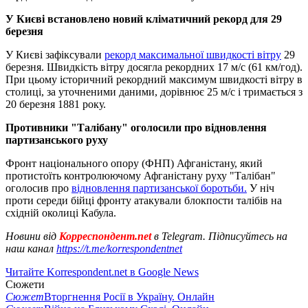
У Києві встановлено новий кліматичний рекорд для 29
березня
У Києві зафіксували
рекорд максимальної швидкості вітру
29
березня. Швидкість вітру досягла рекордних 17 м/с (61 км/год).
При цьому історичний рекордний максимум швидкості вітру в
столиці, за уточненими даними, дорівнює 25 м/с і тримається з
20 березня 1881 року.
Противники "Талібану" оголосили про відновлення
партизанського руху
Фронт національного опору (ФНП) Афганістану, який
протистоїть контролюючому Афганістану руху "Талібан"
оголосив про
відновлення партизанської боротьби.
У ніч
проти середи бійці фронту атакували блокпости талібів на
східній околиці Кабула.
Новини від
Корреспондент.net
в Telegram. Підписуйтесь на
наш канал
https://t.me/korrespondentnet
Читайте Korrespondent.net в Google News
Сюжети
Сюжет
Вторгнення Росії в Україну. Онлайн