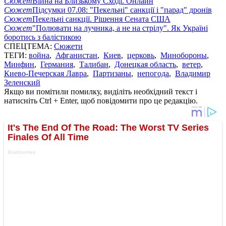
Сюжет
Війна на Близькому Сході. Онлайн
Сюжет
Підсумки 07.08: "Пекельні" санкції і "парад" дронів
Сюжет
Пекельні санкції. Рішення Сената США
Сюжет
"Полювати на лучника, а не на стрілу". Як Україні
боротись з балістикою
СПЕЦТЕМА:
Сюжети
ТЕГИ:
война
,
Афганистан
,
Киев
,
церковь
,
Минобороны
,
Минфин
,
Германия
,
Талибан
,
Донецкая область
,
ветер
,
Киево-Печерская Лавра
,
Партизаны
,
непогода
,
Владимир
Зеленский
Якщо ви помітили помилку, виділіть необхідний текст і
натисніть Ctrl + Enter, щоб повідомити про це редакцію.