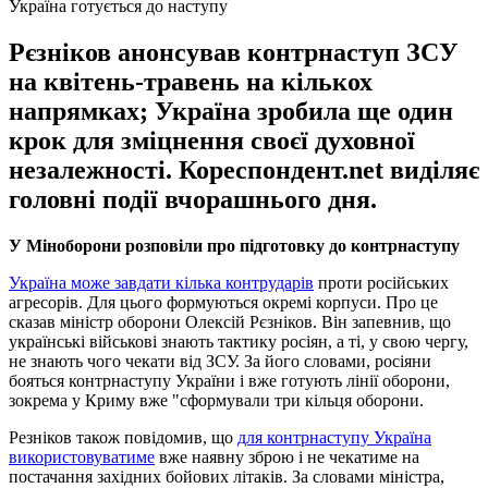
Україна готується до наступу
Рєзніков анонсував контрнаступ ЗСУ
на квітень-травень на кількох
напрямках; Україна зробила ще один
крок для зміцнення своєї духовної
незалежності. Кореспондент.net виділяє
головні події вчорашнього дня.
У Міноборони розповіли про підготовку до контрнаступу
Україна може завдати кілька контрударів
проти російських
агресорів. Для цього формуються окремі корпуси. Про це
сказав міністр оборони Олексій Рєзніков. Він запевнив, що
українські військові знають тактику росіян, а ті, у свою чергу,
не знають чого чекати від ЗСУ. За його словами, росіяни
бояться контрнаступу України і вже готують лінії оборони,
зокрема у Криму вже "сформували три кільця оборони.
Резніков також повідомив, що
для контрнаступу Україна
використовуватиме
вже наявну зброю і не чекатиме на
постачання західних бойових літаків. За словами міністра,