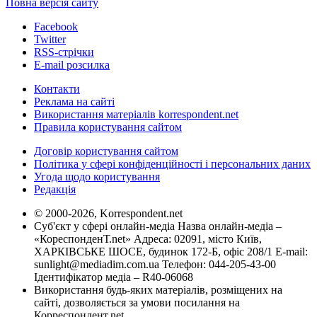
Повна версія сайту
Facebook
Twitter
RSS-стрічки
E-mail розсилка
Контакти
Реклама на сайті
Використання матеріалів korrespondent.net
Правила користування сайтом
Договір користування сайтом
Політика у сфері конфіденційності і персональних даних
Угода щодо користування
Редакція
© 2000-2026, Korrespondent.net
Суб'єкт у сфері онлайн-медіа Назва онлайн-медіа –
«КореспонденТ.net» Адреса: 02091, місто Київ,
ХАРКІВСЬКЕ ШОСЕ, будинок 172-Б, офіс 208/1 E-mail:
sunlight@mediadim.com.ua
Телефон: 044-205-43-00
Ідентифікатор медіа – R40-06068
Використання будь-яких матеріалів, розміщених на
сайті, дозволяється за умови посилання на
Корреспондент.net.