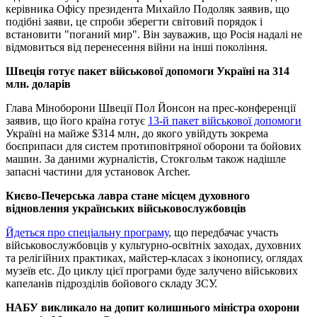
керівника Офісу президента Михайло Подоляк заявив, що
подібні заяви, це спроби зберегти світовий порядок і
встановити "поганий мир". Він зауважив, що Росія надалі не
відмовиться від перенесення війни на інші покоління.
Швеція готує пакет військової допомоги Україні на 314
млн. доларів
Глава Міноборони Швеції Пол Йонсон на прес-конференції
заявив, що його країна готує
13-й пакет військової допомоги
Україні на майже $314 млн, до якого увійдуть зокрема
боєприпаси для систем протиповітряної оборони та бойових
машин. За даними журналістів, Стокгольм також надішле
запасні частини для установок Archer.
Києво-Печерська лавра стане місцем духовного
відновлення українських військовослужбовців
Йдеться про спеціальну програму
, що передбачає участь
військовослужбовців у культурно-освітніх заходах, духовних
та релігійних практиках, майстер-класах з іконопису, оглядах
музеїв etc. До циклу цієї програми буде залучено військових
капеланів підрозділів бойового складу ЗСУ.
НАБУ викликало на допит колишнього міністра охорони