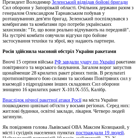
Президент Володимир
Зеленський відвідав бойові бригади
Сил оборони у Запорізькій області. Очільник держави разом з
генералом Олександром Тарнавським побував у
розташуваннях дев'яти бригад. Зеленський поспілкувався з
комбригами та комбатами про потреби українських
захисників: "Те, що вони реально відчувають на передовій".
На зустрічі комбати озвучили відгуки про бойове
застосування техніки та зброї, яку надають партнери.
Росія здійснила масовий обстріл України ракетами
Вночі 15 серпня війська
РФ завдали удару по Україні
ракетами
повітряного та морського базування. Загалом ворог запустив
щонайменше 28 крилатих ракет різних типів. В результаті
протиповітряного бою силами та засобами Повітряних сил у
взаємодії з підрозділами інших складових Сил оборони
знищено 16 крилатих ракет Х-101/Х-555, Калібр.
Внаслідок нічної ракетної атаки Росії
на міста України
пошкоджено цивільні об'єкти у восьми регіонах. Серед них:
житлові будинки, освітні заклади, лікарня. Четверо людей
загинули.
Як повідомив голова Львівської ОВА Максим Козицький, у
місті і сусідніх населених пунктах
постраждали 19 людей
.