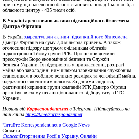
при тому, що населення області становить понад 1 млн осіб, а
обласного центру - 435 тисяч осіб.
В Україні арештовано активи підсанкційного бізнесмена
Дмитра Фірташа
В Україні
заарештували активи підсанкційного бізнесмена
Дмитра Фірташа на суму 7,4 мільярда гривень. А також
оголосили підозру ще трьом очільникам облгазів
підконтрольної йому групи РГК. Про це повідомили
пресслужби Бюро економічної безпеки та Служби
безпеки України. Їх підозрюють у привласненні, розтраті
майна або заволодінні ним шляхом зловживання службовим
становищем в особливо великих розмірах та легалізації майна,
одержаного злочинним шляхом. За даними слідства,
фактичний керівник групи компаній РГК Дмитро Фірташ
організував схему несанкціонованого відбору газу з ГТС
України.
Новини від
Корреспондент.net
в Telegram. Підписуйтесь на
наш канал
https://t.me/korrespondentnet
Читайте Korrespondent.net в Google News
Сюжети
Сюжет
Вторгнення Росії в Україну. Онлайн