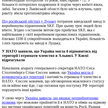
Наймолодшій потерпілій 10 років, найстаршій - 72. У
більшості потерпілих подряпини й порізи через вибиті вікна,
забої. Загалом у Львівській області було шість влучань, одну
ракету збила протиповітряна оборона.
Під російський обстріл у Луцьку
потрапив шведський завод із
виробництва підшипників SKF. При цьому троє людей було
вбито. Згідно з останнім звітом про прибутки SKF, яка є
найбільшим у світі виробником промислових підшипників,
близько 1100 її співробітників знаходяться в Україні, більшість
з них працюють на заводі в Луцьку.
У НАТО заявили, що Україна могла б відмовитись від
території і отримати членство в Альянсі. У Києві
відреагували
Начальник апарату генерального секретаря НАТО Єнса
Столтенберга Стіан Єнссен заявив, що
Україна могла б
відмовитись від території
і натомість отримала б членство в
НАТО. Єнссен зазначив, що обговорення можливого статусу
після війни вже йде, і що питання про поступку РФ території
порушують інші країни.
У свою чергу
Україна заявила, що вважає неприйнятними
розмови
про можливе прийняття її в НАТО в обмін на відмову
від частини українських територій на користь Росії. Радник