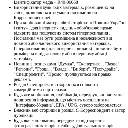
Ідентифікатор медіа – R40-06068
Використання будь-яких матеріалів, розміщених на
сайті, дозволяється за умови посилання на
Корреспондент.net.
При копіюванні матеріалів зі сторінки « Новини України
і світу» , для інтернет - видань - обов'язкове пряме
відкрите для пошукових систем гіперпосилання .
Посилання має бути розміщена в незалежності від
повного або часткового використання матеріалів.
Гіперпосилання ( для інтернет - видань) - повинна бути
розміщена в підзаголовку або в першому абзаці
матеріалу.
Новини з позначками "Думка", "Експертиза", "Заява",
"Регіони", "Гроші", "Влада", "Вибори", "Тест-драйв",
"Спецпроекти", "Промо" публікуються на правах
реклами.
Розділ Спецпроекти створюється спільно з
комерційними партнерами.
Будь яке копіювання, публікація, передрук, чи наступне
поширення інформації, що містить посилання на
"Інтерфакс-Україна", EPA / UPG, суворо забороняється.
Власник веб-сторінки в розділі Я-Корреспондент є автор
публікації.
Будь-яке копіювання, передрук та відтворення
фотографічних творів та/або аудіовізуальних творів