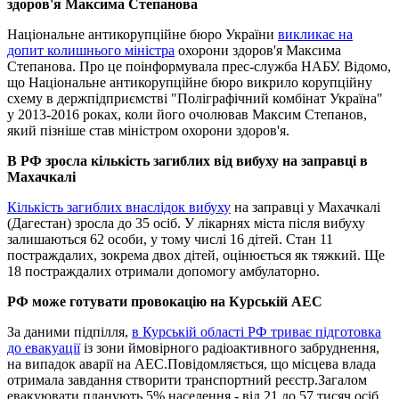
здоров'я Максима Степанова
Національне антикорупційне бюро України
викликає на
допит колишнього міністра
охорони здоров'я Максима
Степанова. Про це поінформувала прес-служба НАБУ. Відомо,
що Національне антикорупційне бюро викрило корупційну
схему в держпідприємстві "Поліграфічний комбінат Україна"
у 2013-2016 роках, коли його очолював Максим Степанов,
який пізніше став міністром охорони здоров'я.
В РФ зросла кількість загиблих від вибуху на заправці в
Махачкалі
Кількість загиблих внаслідок вибуху
на заправці у Махачкалі
(Дагестан) зросла до 35 осіб. У лікарнях міста після вибуху
залишаються 62 особи, у тому числі 16 дітей. Стан 11
постраждалих, зокрема двох дітей, оцінюється як тяжкий. Ще
18 постраждалих отримали допомогу амбулаторно.
РФ може готувати провокацію на Курській АЕС
За даними підпілля,
в Курській області РФ триває підготовка
до евакуації
із зони ймовірного радіоактивного забруднення,
на випадок аварії на АЕС.Повідомляється, що місцева влада
отримала завдання створити транспортний реєстр.Загалом
евакуювати планують 5% населення - від 21 до 57 тисяч осіб,