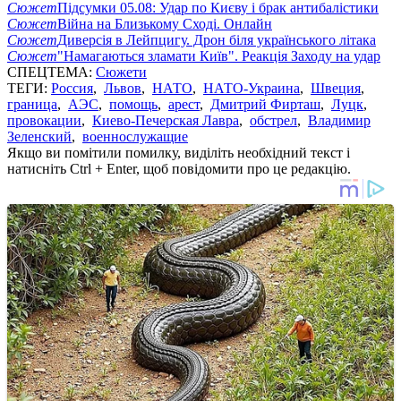
Сюжет
Підсумки 05.08: Удар по Києву і брак антибалістики
Сюжет
Війна на Близькому Сході. Онлайн
Сюжет
Диверсія в Лейпцигу. Дрон біля українського літака
Сюжет
"Намагаються зламати Київ". Реакція Заходу на удар
СПЕЦТЕМА:
Сюжети
ТЕГИ:
Россия
,
Львов
,
НАТО
,
НАТО-Украина
,
Швеция
,
граница
,
АЭС
,
помощь
,
арест
,
Дмитрий Фирташ
,
Луцк
,
провокации
,
Киево-Печерская Лавра
,
обстрел
,
Владимир
Зеленский
,
военнослужащие
Якщо ви помітили помилку, виділіть необхідний текст і
натисніть Ctrl + Enter, щоб повідомити про це редакцію.