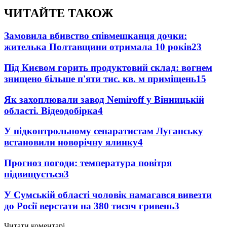
ЧИТАЙТЕ ТАКОЖ
Замовила вбивство співмешканця дочки:
жителька Полтавщини отримала 10 років
23
Під Києвом горить продуктовий склад: вогнем
знищено більше п'яти тис. кв. м приміщень
15
Як захоплювали завод Nemiroff у Вінницькій
області. Відеодобірка
4
У підконтрольному сепаратистам Луганську
встановили новорічну ялинку
4
Прогноз погоди: температура повітря
підвищується
3
У Сумській області чоловік намагався вивезти
до Росії верстати на 380 тисяч гривень
3
Читати коментарі