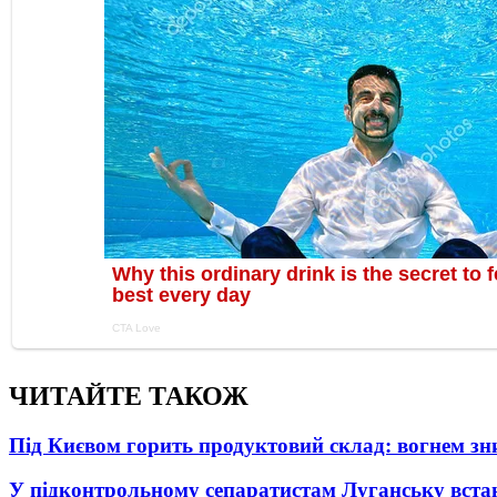
ЧИТАЙТЕ ТАКОЖ
Під Києвом горить продуктовий склад: вогнем зни
У підконтрольному сепаратистам Луганську вста