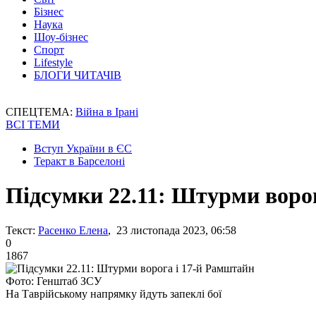
Бізнес
Наука
Шоу-бізнес
Спорт
Lifestyle
БЛОГИ ЧИТАЧІВ
СПЕЦТЕМА:
Війна в Ірані
ВСІ ТЕМИ
Вступ України в ЄС
Теракт в Барселоні
Підсумки 22.11: Штурми воро
Текст:
Расенко Елена
, 23 листопада 2023, 06:58
0
1867
Фото: Генштаб ЗСУ
На Таврійському напрямку йдуть запеклі бої