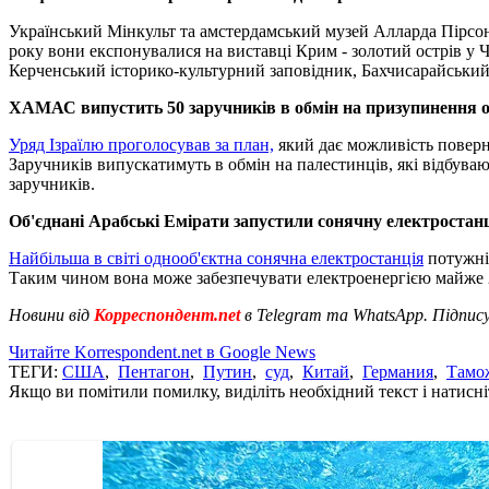
Український Мінкульт та амстердамський музей Алларда Пірс
року вони експонувалися на виставці Крим - золотий острів у
Керченський історико-культурний заповідник, Бахчисарайський
ХАМАС випустить 50 заручників в обмін на призупинення о
Уряд Ізраїлю проголосував за план,
який дає можливість поверн
Заручників випускатимуть в обмін на палестинців, які відбув
заручників.
Об'єднані Арабські Емірати запустили сонячну електроста
Найбільша в світі однооб'єктна сонячна електростанція
потужніс
Таким чином вона може забезпечувати електроенергією майже 20
Новини від
Корреспондент.net
в Telegram та WhatsApp. Підпис
Читайте Korrespondent.net в Google News
ТЕГИ:
США
,
Пентагон
,
Путин
,
суд
,
Китай
,
Германия
,
Тамо
Якщо ви помітили помилку, виділіть необхідний текст і натисніт