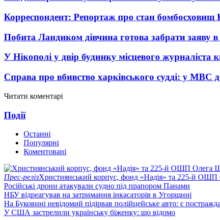
Корреспондент: Репортаж про стан бомбосховищ 
Побита Ландиком дівчина готова забрати заяву в
У Нікополі у двір будинку місцевого журналіста 
Справа про вбивство харківського судді: у МВС д
Читати коментарі
Події
Останні
Популярні
Коментовані
Прес-реліз
Християнський корпус, фонд «Надія» та 225-й ОШП 
Російські дрони атакували судно під прапором Панами
НБУ відреагував на затримання інкасаторів в Угорщині
На Буковині невідомий підірвав полійцейське авто: є постражда
У США застрелили українську біженку: що відомо