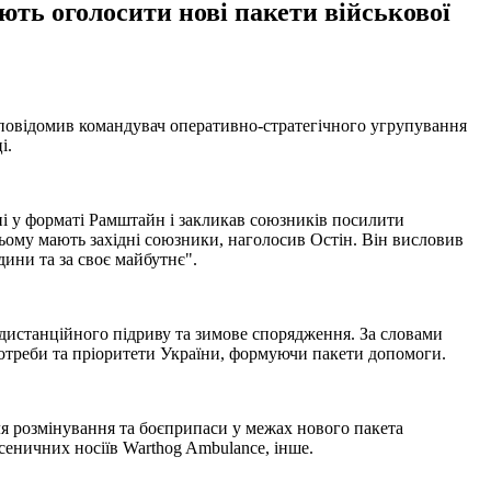
ють оголосити нові пакети військової
це повідомив командувач оперативно-стратегічного угрупування
ці.
їні у форматі Рамштайн і закликав союзників посилити
цьому мають західні союзники, наголосив Остін. Він висловив
дини та за своє майбутнє".
и дистанційного підриву та зимове спорядження. За словами
отреби та пріоритети України, формуючи пакети допомоги.
ля розмінування та боєприпаси у межах нового пакета
сеничних носіїв Warthog Ambulance, інше.