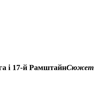
га і 17-й Рамштайн
Сюжет