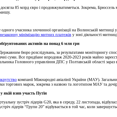
досягла 85 млрд євро і продовжуватиметься. Зокрема, Брюссель м
раншу.
одного учасника злочинної організації на Волинській митниці у
 незаконну мінімізацію митних платежів
у зоні діяльності митниц
бґрунтованих активів на понад 6 млн грн
з Державним бюро розслідувань, за результатами моніторингу спо
ачні суми. Все придбане впродовж 2020-2023 років майно зареєстр
альника Головного управління ДПС у Полтавській області зараз 
нкрутство
компанії Міжнародні авіалінії України (МАУ). Загальн
тки торгових марок, зокрема з назвою та логотипом МАУ та дочі
у якій взяв участь Путін
туальну зустріч лідерів G20, яка в середу, 22 листопада, відбула
тріч лідерів “Групи 20” відбувається в той час, коли завершуєтьс