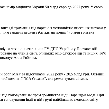
ає намір виділити Україні 50 млрд євро до 2027 року. У свою
 вигляді тримання під вартою з можливістю внесення застави у
і, чим завдали державі збитків на понад 475 млн гривень.
собу життя в.о. начальника ГУ ДПС України у Полтавській
оване на членів сім’ї, близьких осіб службовиці та інших. Ім'я
виконує Алла Рябкова.
ий борг МАУ за підсумками 2022 року - 20,5 млрд грн. Останні
рньої компанії "МАУтехнік", яка ремонтувала літаки.
сь під головуванням прем'єр-міністра Індії Нарендри Моді. При
я головування Індії в цій групі найбільших економік світу.