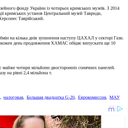
ейного фонду України із чотирьох кримських музеїв. З 2014
кції кримських установ Центральний музей Тавриди,
 Херсонес Таврійський.
мін на кілька днів зупинення наступу ЦАХАЛ у секторі Гази.
 за кожен день продовження ХАМАС обіцяє випускати ще 10
має майже чотири мільйони двосторонніх сонячних панелей.
у на рівні 2,4 мільйона т.
,
налоговая
,
Большая двадцатка G-20
,
Еврокомиссия
,
МАУ