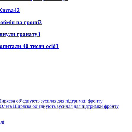
Києва
4
2
 обмін на гроші
3
кинули гранату
3
опитали 40 тисяч осіб
3
Олега Ширяєва об’єднують зусилля для підтримки фронту
лі