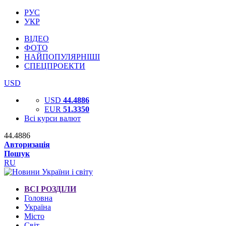
РУС
УКР
ВІДЕО
ФОТО
НАЙПОПУЛЯРНІШІ
СПЕЦПРОЕКТИ
USD
USD
44.4886
EUR
51.3350
Всі курси валют
44.4886
Авторизація
Пошук
RU
ВСІ РОЗДІЛИ
Головна
Україна
Місто
Світ