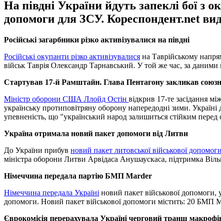
На півдні України йдуть запеклі бої з
допомоги для ЗСУ. Кореспондент.net вид
Російські загарбники різко активізувалися на півдні
Російські окупанти різко активізувалися
на Таврійському напрям
військ Таврія Олександр Тарнавський. У той же час, за даними г
Стартував 17-й Рамштайн. Глава Пентагону закликав союзн
Міністр оборони США Ллойд Остін
відкрив 17-те засідання м
українську протиповітряну оборону напередодні зими. Україні д
упевненість, що "український народ залишиться стійким перед о
Україна отримала новий пакет допомоги від Литви
До України прибув
новий пакет литовської військової допомог
міністра оборони Литви Арвідаса Анушаускаса, підтримка Віль
Німеччина передала партію БМП Marder
Німеччина передала Україні
новий пакет військової допомоги, 
допомоги. Новий пакет військової допомоги містить: 20 БМП Mar
Єврокомісія перерахувала Україні черговий транш макрофіна