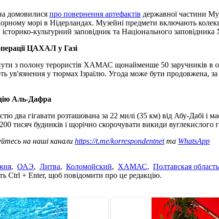
она домовилися
про повернення артефактів
державної частини Муз
 Чорному морі в Нідерландах. Музейні предмети включають коле
 історико-культурний заповідник та Національного заповідника
перації ЦАХАЛ у Газі
ути з полону терористів ХАМАС щонайменше 50 заручників в об
ають ув'язнення у тюрмах Ізраїлю. Угода може бути продовжена,
нцію Аль-Дафра
тю два гігавати розташована за 22 милі (35 км) від Абу-Дабі і 
0 тисяч будинків і щорічно скорочувати викиди вуглекислого газ
уйтесь на наші канали
https://t.me/korrespondentnet
та
WhatsApp
жня
,
ОАЭ
,
Литва
,
Коломойский
,
ХАМАС
,
Полтавская область
ь Ctrl + Enter, щоб повідомити про це редакцію.