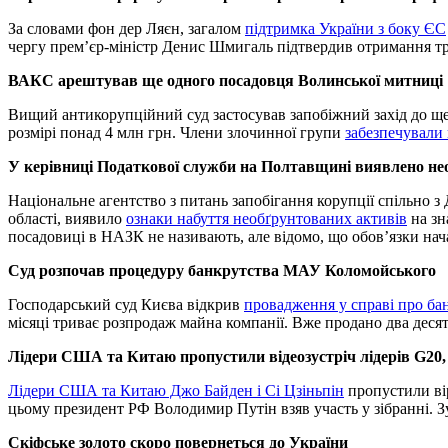
За словами фон дер Ляєн, загалом
підтримка України з боку ЄС
чергу прем’єр-міністр Денис Шмигаль підтвердив отримання т
ВАКС арештував ще одного посадовця Волинської митниці
Вищий антикорупційний суд застосував запобіжний захід до ще 
розмірі понад 4 млн грн. Члени злочинної групи
забезпечували
У керівниці Податкової служби на Полтавщині виявлено нео
Національне агентство з питань запобігання корупції спільно 
області, виявило
ознаки набуття необґрунтованих активів
на зн
посадовиці в НАЗК не називають, але відомо, що обов’язки нач
Суд розпочав процедуру банкрутства МАУ Коломойського
Господарський суд Києва відкрив
провадження у справі про ба
місяці триває розпродаж майна компанії. Вже продано два деся
Лідери США та Китаю пропустили відеозустріч лідерів G20, 
Лідери США та Китаю Джо Байден і Сі Цзіньпін
пропустили вір
цьому президент РФ Володимир Путін взяв участь у зібранні. Зус
Скіфське золото скоро повернеться до України