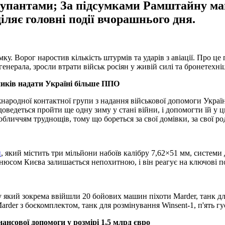
 окупантами; За підсумками Рамштайну ма
іляє головні події вчорашнього дня.
ку. Ворог наростив кількість штурмів та ударів з авіації. Про 
енерала, зросли втрати військ росіян у живій силі та бронетехні
иків надати Україні більше ППО
іжнародної контактної групи з надання військової допомоги Укра
оведеться пройти ще одну зиму у стані війни, і допомогти їй у 
бличчям труднощів, тому що бореться за свої домівки, за свої ро
и
, який містить три мільйони набоїв калібру 7,62×51 мм, систем
нюсом Києва залишається непохитною, і він реагує на ключові п
у який зокрема ввійшли 20 бойових машин піхоти Marder, танк д
der з боєкомплектом, танк для розмінування Winsent-1, п'ять гу
нсової допомоги у розмірі 1,5 млрд євро