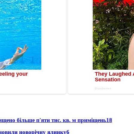
щено більше п'яти тис. кв. м приміщень
18
новили новорічну ялинку
6