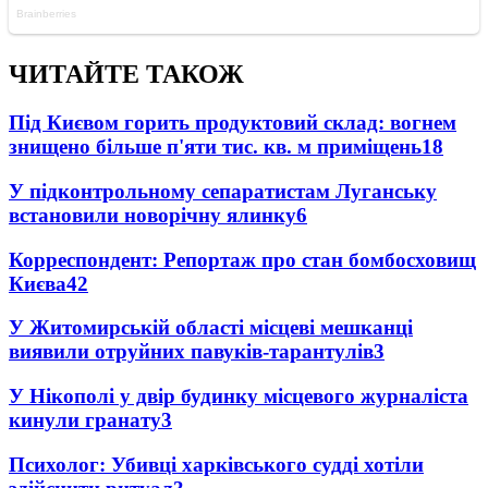
ЧИТАЙТЕ ТАКОЖ
Під Києвом горить продуктовий склад: вогнем
знищено більше п'яти тис. кв. м приміщень
18
У підконтрольному сепаратистам Луганську
встановили новорічну ялинку
6
Корреспондент: Репортаж про стан бомбосховищ
Києва
4
2
У Житомирській області місцеві мешканці
виявили отруйних павуків-тарантулів
3
У Нікополі у двір будинку місцевого журналіста
кинули гранату
3
Психолог: Убивці харківського судді хотіли