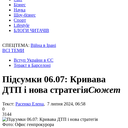
Бізнес
Наука
Шоу-бізнес
Спорт
Lifestyle
БЛОГИ ЧИТАЧІВ
СПЕЦТЕМА:
Війна в Ірані
ВСІ ТЕМИ
Вступ України в ЄС
Теракт в Барселоні
Підсумки 06.07: Кривава
ДТП і нова стратегія
Сюжет
Текст:
Расенко Елена
, 7 липня 2024, 06:58
0
3144
Фото: Офис генпрокурора