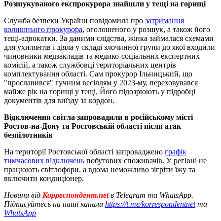
Розшукуваного експрокурора знайшли у тещі на горищі
Служба безпеки України повідомила про
затримання
колишнього прокурора
, оголошеного у розшук, а також його
тещі-адвокатки. За даними слідства, жінка займалася схемами
для ухилянтів і діяла у складі злочинної групи до якої входили
чиновники медзакладів та медико-соціальних експертних
комісій, а також службовці територіальних центрів
комплектування області. Сам прокурор Ільницький, що
"прославився" гучним весіллям у 2023-му, переховувався
майже рік на горищі у тещі. Його підозрюють у підробці
документів для виїзду за кордон.
Відключення світла запровадили в російському місті
Ростов-на-Дону та Ростовській області після атак
безпілотників
На території Ростовської області запроваджено
графік
тимчасових відключень
побутових споживачів. У регіоні не
працюють світлофори, а вдома неможливо зігріти їжу та
включити кондиціонер.
Новини від
Корреспондент.net
в Telegram та WhatsApp.
Підписуйтесь на наші канали
https://t.me/korrespondentnet
та
WhatsApp