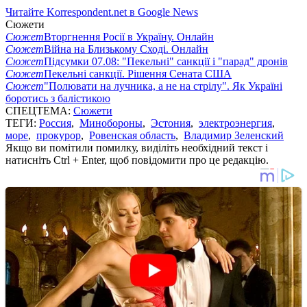
Читайте Korrespondent.net в Google News
Сюжети
Сюжет
Вторгнення Росії в Україну. Онлайн
Сюжет
Війна на Близькому Сході. Онлайн
Сюжет
Підсумки 07.08: "Пекельні" санкції і "парад" дронів
Сюжет
Пекельні санкції. Рішення Сената США
Сюжет
"Полювати на лучника, а не на стрілу". Як Україні
боротись з балістикою
СПЕЦТЕМА:
Сюжети
ТЕГИ:
Россия
,
Минобороны
,
Эстония
,
электроэнергия
,
море
,
прокурор
,
Ровенская область
,
Владимир Зеленский
Якщо ви помітили помилку, виділіть необхідний текст і
натисніть Ctrl + Enter, щоб повідомити про це редакцію.