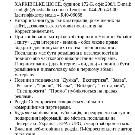
ХАРКІВСЬКЕ ШОСЕ, будинок 172-Б, офіс 208/1 E-mail:
sunlight@mediadim.com.ua
Телефон: 044-205-43-00
Ідентифікатор медіа – R40-06068
Використання будь-яких матеріалів, розміщених на
сайті, дозволяється за умови посилання на
Корреспондент.net.
При копіюванні матеріалів зі сторінки « Новини України
і світу» , для інтернет - видань - обов'язкове пряме
відкрите для пошукових систем гіперпосилання .
Посилання має бути розміщена в незалежності від
повного або часткового використання матеріалів.
Гіперпосилання ( для інтернет - видань) - повинна бути
розміщена в підзаголовку або в першому абзаці
матеріалу.
Новини з позначками "Думка", "Експертиза", "Заява",
"Регіони", "Гроші", "Влада", "Вибори", "Тест-драйв",
"Спецпроекти", "Промо" публікуються на правах
реклами.
Розділ Спецпроекти створюється спільно з
комерційними партнерами.
Будь яке копіювання, публікація, передрук, чи наступне
поширення інформації, що містить посилання на
"Інтерфакс-Україна", EPA / UPG, суворо забороняється.
Власник веб-сторінки в розділі Я-Корреспондент є автор
публікації.