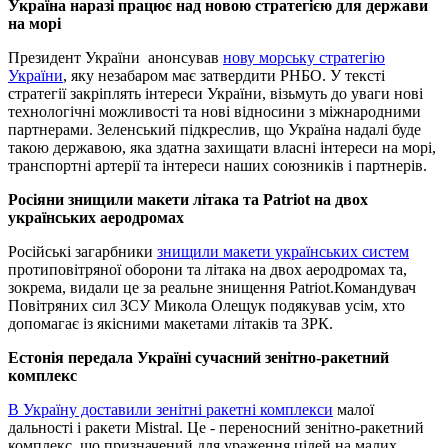
Україна наразі працює над новою стратегією для держави
на морі
Президент України анонсував
нову морську стратегію
України
, яку незабаром має затвердити РНБО. У тексті
стратегії закріплять інтереси України, візьмуть до уваги нові
технологічні можливості та нові відносини з міжнародними
партнерами. Зеленський підкреслив, що Україна надалі буде
такою державою, яка здатна захищати власні інтереси на морі,
транспортні артерії та інтереси наших союзників і партнерів.
Росіяни знищили макети літака та Patriot на двох
українських аеродромах
Російські загарбники
знищили макети українських систем
протиповітряної оборони та літака на двох аеродромах та,
зокрема, видали це за реальне знищення Patriot.Командувач
Повітряних сил ЗСУ Микола Олещук подякував усім, хто
допомагає із якісними макетами літаків та ЗРК.
Естонія передала Україні сучасний зенітно-ракетний
комплекс
В Україну доставили зенітні ракетні комплекси
малої
дальності і ракети Mistral. Це - переносний зенітно-ракетний
комплекс, що призначений для ураження цілей на малих