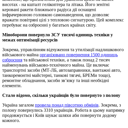
висотах - на кшталт гелікоптера та літака. Його зенітні
керовані ракети ближнього радіуса дії оснащені
інфрачервоною головкою самонаведення, що дозволяє
вражати повітряні цілі з тепловою сигнатурою. Цей комплекс
перебуває на озброєнні у багатьох країнах світу.
Міноборони повернуло ЗСУ тисячі одиниць техніки у
межах оптимізації ресурсів
Зокрема, управлінням відчуження та утилізації надлишкового
військового майна
організовано повернення 1500 одиниць
озброєння
та військової техніки, а також понад 2 тисяч
найменувань військово-технічного майна. Це включає
транспортні засоби (МТ-ЛБ, автозаправники, вантажні авто,
танкоремонтні майстерні, танкові тягачі, БРЕМи тощо),
ремонтне обладнання, засоби зв’язку та інші необхідні
елементи.
Стало відомо, скільки українців було повернуто з полону
Україна загалом
провела понад півсотню обмінів
. Зокрема, з
полону повернулись 3310 українців. Робота в цьому напрямку
продовжується і Київ шукає шляхи аби повернути додому
кожного.