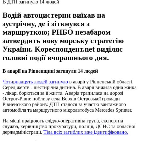
В ДТП загинуло 14 людей
Водій автоцистерни виїхав на
зустрічну, де і зіткнувся з
маршруткою; РНБО незабаром
затвердить нову морську стратегію
України. Kореспондент.net виділяє
головні події вчорашнього дня.
В аварії на Рівненщині загинули 14 людей
Чотирнадцять людей загинуло
в аварії у Рівненській області.
Серед жертв - шестирічна дитина. В аварії вижила одна жінка
- лікарі борються за її життя. Аварія трапилася на дорозі
Острог-Рівне поблизу села Верхів Острозької громади
Рівненського району. ДТП сталося за участю вантажного
автомобіля та маршрутного мікроавтобуса Mercedes Sprinter.
На місці працюють слідчо-оперативна група, експертна
служба, керівництво прокуратури, поліції, ДСНС та обласної
держадміністрації.
Тіла всіх загиблих вже ідентифіковано.