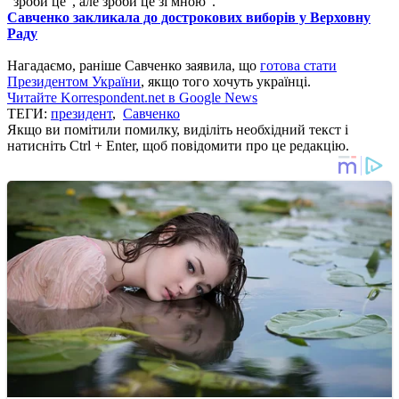
"зроби це", але зроби це зі мною".
Савченко закликала до дострокових виборів у Верховну
Раду
Нагадаємо, раніше Савченко заявила, що
готова стати
Президентом України
, якщо того хочуть українці.
Читайте Korrespondent.net в Google News
ТЕГИ:
президент
,
Савченко
Якщо ви помітили помилку, виділіть необхідний текст і
натисніть Ctrl + Enter, щоб повідомити про це редакцію.