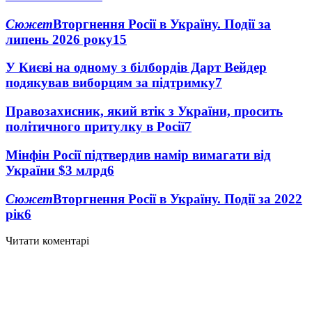
Сюжет
Вторгнення Росії в Україну. Події за
липень 2026 року
15
У Києві на одному з білбордів Дарт Вейдер
подякував виборцям за підтримку
7
Правозахисник, який втік з України, просить
політичного притулку в Росії
7
Мінфін Росії підтвердив намір вимагати від
України $3 млрд
6
Сюжет
Вторгнення Росії в Україну. Події за 2022
рік
6
Читати коментарі