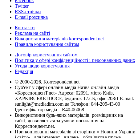
Facebook
Twitter
RSS-стрічки
E-mail розсилка
Контакти
Реклама на сайті
Використання матеріалів korrespondent.net
Правила користування сайтом
Договір користування сайтом
Політика у сфері конфіденційності і персональних даних
Угода щодо користування
Редакція
© 2000-2026, Korrespondent.net
Суб'єкт у сфері онлайн-медіа Назва онлайн-медіа –
«КореспонденТ.net» Адреса: 02091, місто Київ,
ХАРКІВСЬКЕ ШОСЕ, будинок 172-Б, офіс 208/1 E-mail:
sunlight@mediadim.com.ua
Телефон: 044-205-43-00
Ідентифікатор медіа – R40-06068
Використання будь-яких матеріалів, розміщених на
сайті, дозволяється за умови посилання на
Корреспондент.net.
При копіюванні матеріалів зі сторінки « Новини України
і світу» , для інтернет - видань - обов'язкове пряме