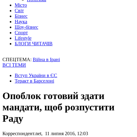
Місто
Світ
Бізнес
Наука
Шоу-бізнес
Спорт
Lifestyle
БЛОГИ ЧИТАЧІВ
СПЕЦТЕМА:
Війна в Ірані
ВСІ ТЕМИ
Вступ України в ЄС
Теракт в Барселоні
Опоблок готовий здати
мандати, щоб розпустити
Раду
Корреспондент.net, 11 липня 2016, 12:03