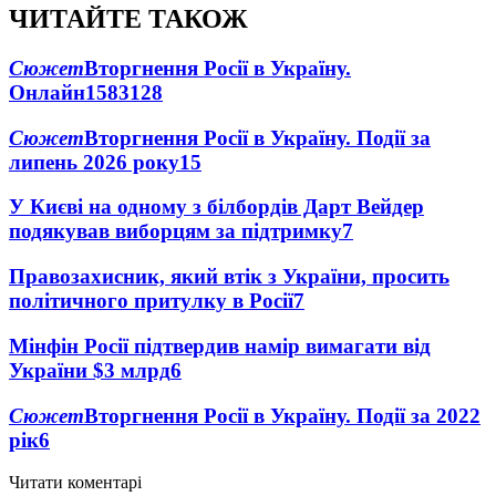
ЧИТАЙТЕ ТАКОЖ
Сюжет
Вторгнення Росії в Україну.
Онлайн
1583
128
Сюжет
Вторгнення Росії в Україну. Події за
липень 2026 року
15
У Києві на одному з білбордів Дарт Вейдер
подякував виборцям за підтримку
7
Правозахисник, який втік з України, просить
політичного притулку в Росії
7
Мінфін Росії підтвердив намір вимагати від
України $3 млрд
6
Сюжет
Вторгнення Росії в Україну. Події за 2022
рік
6
Читати коментарі