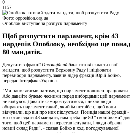
0
1157
Фото: opposition.org.ua
Опоблок виступає за розпуск парламенту
Щоб розпустити парламент, крім 43
нардепів Опоблоку, необхідно ще понад
80 мандатів.
Депутати з фракції
Опозиційний блок
готові скласти свої
мандати, щоб розпустити Верховну Раду і ініціювати
перевибори парламенту, заявив лідер фракції Юрій Бойко,
передає Інтерфакс-Україна.
"Ми наполягаємо на тому, що парламент повинен працювати.
Або давайте будемо чесними перед виборцями: цей парламент
не відбувся. Давайте саморозпустимося, і нехай люди
обирають парламент такий, який їм потрібен, щоб вони
відчували, що він про них піклується. Позиція нашої фракції -
ми готові здати 43 мандати, нам треба ще 80 "з копійками" для
того, щоб цей парламент перестав існувати, і люди обрали
новий склад Ради", - сказав Бойко в ході погоджувальної