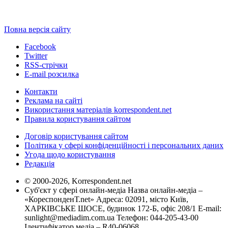
Повна версія сайту
Facebook
Twitter
RSS-стрічки
E-mail розсилка
Контакти
Реклама на сайті
Використання матеріалів korrespondent.net
Правила користування сайтом
Договір користування сайтом
Політика у сфері конфіденційності і персональних даних
Угода щодо користування
Редакція
© 2000-2026, Korrespondent.net
Суб'єкт у сфері онлайн-медіа Назва онлайн-медіа –
«КореспонденТ.net» Адреса: 02091, місто Київ,
ХАРКІВСЬКЕ ШОСЕ, будинок 172-Б, офіс 208/1 E-mail:
sunlight@mediadim.com.ua
Телефон: 044-205-43-00
Ідентифікатор медіа – R40-06068