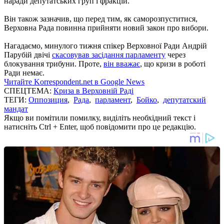
наради депутатських груп і фракцій.
Він також зазначив, що перед тим, як саморозпуститися,
Верховна Рада повинна прийняти новий закон про вибори.
Нагадаємо, минулого тижня спікер Верховної Ради Андрій
Парубій двічі
скасовував засідання парламенту
через
блокування трибуни. Проте,
він вважає
, що кризи в роботі
Ради немає.
Читайте Korrespondent.net в Google News
СПЕЦТЕМА:
Криза в Верховній Раді
ТЕГИ:
Оппозиция
,
Рада
,
парламент
,
Бойко
,
депутатский
мандат
Якщо ви помітили помилку, виділіть необхідний текст і
натисніть Ctrl + Enter, щоб повідомити про це редакцію.