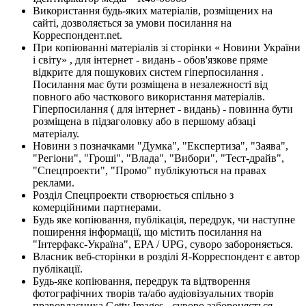
Використання будь-яких матеріалів, розміщених на
сайті, дозволяється за умови посилання на
Корреспондент.net.
При копіюванні матеріалів зі сторінки « Новини України
і світу» , для інтернет - видань - обов'язкове пряме
відкрите для пошукових систем гіперпосилання .
Посилання має бути розміщена в незалежності від
повного або часткового використання матеріалів.
Гіперпосилання ( для інтернет - видань) - повинна бути
розміщена в підзаголовку або в першому абзаці
матеріалу.
Новини з позначками "Думка", "Експертиза", "Заява",
"Регіони", "Гроші", "Влада", "Вибори", "Тест-драйв",
"Спецпроекти", "Промо" публікуються на правах
реклами.
Розділ Спецпроекти створюється спільно з
комерційними партнерами.
Будь яке копіювання, публікація, передрук, чи наступне
поширення інформації, що містить посилання на
"Інтерфакс-Україна", EPA / UPG, суворо забороняється.
Власник веб-сторінки в розділі Я-Корреспондент є автор
публікації.
Будь-яке копіювання, передрук та відтворення
фотографічних творів та/або аудіовізуальних творів
правовласника Getty Images - суворо забороняється.