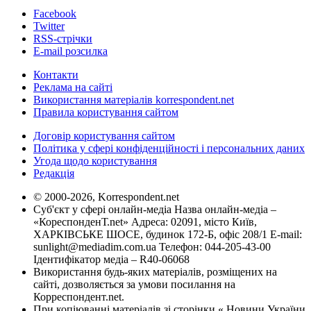
Facebook
Twitter
RSS-стрічки
E-mail розсилка
Контакти
Реклама на сайті
Використання матеріалів korrespondent.net
Правила користування сайтом
Договір користування сайтом
Політика у сфері конфіденційності і персональних даних
Угода щодо користування
Редакція
© 2000-2026, Korrespondent.net
Суб'єкт у сфері онлайн-медіа Назва онлайн-медіа –
«КореспонденТ.net» Адреса: 02091, місто Київ,
ХАРКІВСЬКЕ ШОСЕ, будинок 172-Б, офіс 208/1 E-mail:
sunlight@mediadim.com.ua
Телефон: 044-205-43-00
Ідентифікатор медіа – R40-06068
Використання будь-яких матеріалів, розміщених на
сайті, дозволяється за умови посилання на
Корреспондент.net.
При копіюванні матеріалів зі сторінки « Новини України