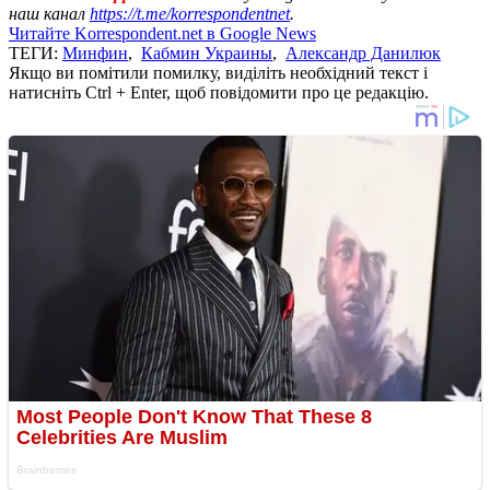
наш канал
https://t.me/korrespondentnet
.
Читайте Korrespondent.net в Google News
ТЕГИ:
Минфин
,
Кабмин Украины
,
Александр Данилюк
Якщо ви помітили помилку, виділіть необхідний текст і
натисніть Ctrl + Enter, щоб повідомити про це редакцію.