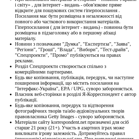
і світу» , для інтернет - видань - обов'язкове пряме
відкрите для пошукових систем гіперпосилання .
Посилання має бути розміщена в незалежності від
повного або часткового використання матеріалів.
Гіперпосилання ( для інтернет - видань) - повинна бути
розміщена в підзаголовку або в першому абзаці
матеріалу.
Новини з позначками "Думка", "Експертиза", "Заява",
"Регіони", "Гроші", "Влада", "Вибори", "Тест-драйв",
"Спецпроекти", "Промо" публікуються на правах
реклами.
Розділ Спецпроекти створюється спільно з
комерційними партнерами.
Будь яке копіювання, публікація, передрук, чи наступне
поширення інформації, що містить посилання на
"Інтерфакс-Україна", EPA / UPG, суворо забороняється.
Власник веб-сторінки в розділі Я-Корреспондент є автор
публікації.
Будь-яке копіювання, передрук та відтворення
фотографічних творів та/або аудіовізуальних творів
правовласника Getty Images - суворо забороняється.
Матеріали сайту korrespondent.net призначені для осіб
старше 21 року (21+). Участь в азартних іграх може
викликати ігрову залежність. Дотримуйтесь правил
(принципів) відповідальної гри. При виявленні перших