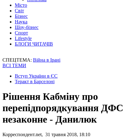
Місто
Світ
Бізнес
Наука
Шоу-бізнес
Спорт
Lifestyle
БЛОГИ ЧИТАЧІВ
СПЕЦТЕМА:
Війна в Ірані
ВСІ ТЕМИ
Вступ України в ЄС
Теракт в Барселоні
Рішення Кабміну про
перепідпорядкування ДФС
незаконне - Данилюк
Корреспондент.net, 31 травня 2018, 18:10