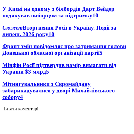
У Києві на одному з білбордів Дарт Вейдер
подякував виборцям за підтримку
10
Сюжет
Вторгнення Росії в Україну. Події за
липень 2026 року
10
Фронт змін повідомляє про затримання голови
Донецької обласної організації партії
5
Мінфін Росії підтвердив намір вимагати від
України $3 млрд
5
Мітингувальники з Євромайдану
забарикадувалися у дворі Михайлівського
собору
4
Читати коментарі