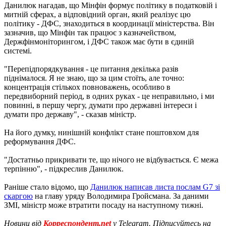
Данилюк нагадав, що Мінфін формує політику в податковій і
митній сферах, а відповідний орган, який реалізує цю
політику - ДФС, знаходиться в координації міністерства. Він
зазначив, що Мінфін так працює з казначейством,
Держфінмоніторингом, і ДФС також має бути в єдиній
системі.
"Перепідпорядкування - це питання декілька разів
піднімалося. Я не знаю, що за цим стоїть, але точно:
концентрація стількох повноважень, особливо в
передвиборний період, в одних руках - це неправильно, і ми
повинні, в першу чергу, думати про державні інтереси і
думати про державу", - сказав міністр.
На його думку, нинішній конфлікт стане поштовхом для
реформування ДФС.
"Достатньо прикривати те, що нічого не відбувається. Є межа
терпінню", - підкреслив Данилюк.
Раніше стало відомо, що
Данилюк написав листа послам G7 зі
скаргою
на главу уряду Володимира Гройсмана. За даними
ЗМІ, міністр може втратити посаду на наступному тижні.
Новини від
Корреспондент.net
у Telegram. Підписуйтесь на