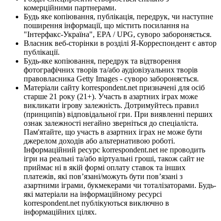
комерційними партнерами.
Будь яке копіювання, публікація, передрук, чи наступне
поширення інформації, що містить посилання на
"Інтерфакс-Україна", EPA / UPG, суворо забороняється.
Власник веб-сторінки в розділі Я-Корреспондент є автор
публікації.
Будь-яке копіювання, передрук та відтворення
фотографічних творів та/або аудіовізуальних творів
правовласника Getty Images - суворо забороняється.
Матеріали сайту korrespondent.net призначені для осіб
старше 21 року (21+). Участь в азартних іграх може
викликати ігрову залежність. Дотримуйтесь правил
(принципів) відповідальної гри. При виявленні перших
ознак залежності негайно зверніться до спеціаліста.
Пам'ятайте, що участь в азартних іграх не може бути
джерелом доходів або альтернативою роботі.
Інформаційний ресурс korrespondent.net не проводить
ігри на реальні та/або віртуальні гроші, також сайт не
приймає ні в якій формі оплату ставок та інших
платежів, які пов’язані/можуть бути пов’язані з
азартними іграми, букмекерами чи тоталізаторами. Будь-
які матеріали на інформаційному ресурсі
korrespondent.net публікуються виключно в
інформаційних цілях.