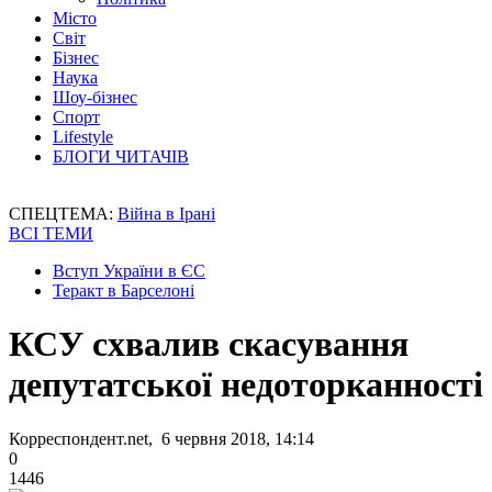
Місто
Світ
Бізнес
Наука
Шоу-бізнес
Спорт
Lifestyle
БЛОГИ ЧИТАЧІВ
СПЕЦТЕМА:
Війна в Ірані
ВСІ ТЕМИ
Вступ України в ЄС
Теракт в Барселоні
КСУ схвалив скасування
депутатської недоторканності
Корреспондент.net, 6 червня 2018, 14:14
0
1446