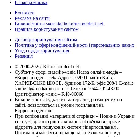
E-mail розсилка
Контакти
Реклама на сайті
Використання матеріалів korrespondent.net
Правила користування сайтом
Договір користування сайтом
Політика у сфері конфіденційності і персональних даних
Угода щодо користування
Редакція
© 2000-2026, Korrespondent.net
Суб'єкт у сфері онлайн-медіа Назва онлайн-медіа –
«КореспонденТ.net» Адреса: 02091, місто Київ,
ХАРКІВСЬКЕ ШОСЕ, будинок 172-Б, офіс 208/1 E-mail:
sunlight@mediadim.com.ua
Телефон: 044-205-43-00
Ідентифікатор медіа – R40-06068
Використання будь-яких матеріалів, розміщених на
сайті, дозволяється за умови посилання на
Корреспондент.net.
При копіюванні матеріалів зі сторінки « Новини України
і світу» , для інтернет - видань - обов'язкове пряме
відкрите для пошукових систем гіперпосилання .
Посилання має бути розміщена в незалежності від