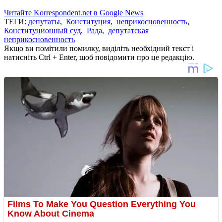
Читайте Korrespondent.net в Google News
ТЕГИ:
депутаты
,
Конституция
,
неприкосновенность
,
Конституционный суд
,
Рада
,
депутатская
неприкосновенность
Якщо ви помітили помилку, виділіть необхідний текст і
натисніть Ctrl + Enter, щоб повідомити про це редакцію.