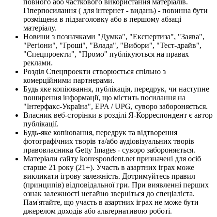
повного або часткового використання матеріалів.
Гіперпосилання ( для інтернет - видань) - повинна бути
розміщена в підзаголовку або в першому абзаці
матеріалу.
Новини з позначками "Думка", "Експертиза", "Заява",
"Регіони", "Гроші", "Влада", "Вибори", "Тест-драйв",
"Спецпроекти", "Промо" публікуються на правах
реклами.
Розділ Спецпроекти створюється спільно з
комерційними партнерами.
Будь яке копіювання, публікація, передрук, чи наступне
поширення інформації, що містить посилання на
"Інтерфакс-Україна", EPA / UPG, суворо забороняється.
Власник веб-сторінки в розділі Я-Корреспондент є автор
публікації.
Будь-яке копіювання, передрук та відтворення
фотографічних творів та/або аудіовізуальних творів
правовласника Getty Images - суворо забороняється.
Матеріали сайту korrespondent.net призначені для осіб
старше 21 року (21+). Участь в азартних іграх може
викликати ігрову залежність. Дотримуйтесь правил
(принципів) відповідальної гри. При виявленні перших
ознак залежності негайно зверніться до спеціаліста.
Пам'ятайте, що участь в азартних іграх не може бути
джерелом доходів або альтернативою роботі.