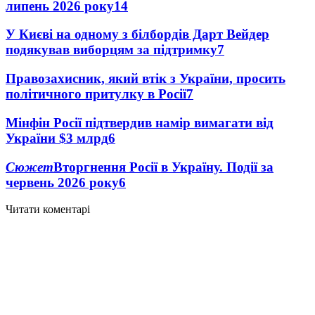
липень 2026 року
14
У Києві на одному з білбордів Дарт Вейдер
подякував виборцям за підтримку
7
Правозахисник, який втік з України, просить
політичного притулку в Росії
7
Мінфін Росії підтвердив намір вимагати від
України $3 млрд
6
Сюжет
Вторгнення Росії в Україну. Події за
червень 2026 року
6
Читати коментарі