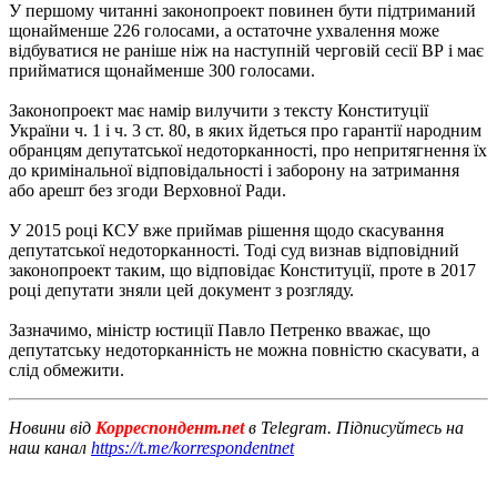
У першому читанні законопроект повинен бути підтриманий
щонайменше 226 голосами, а остаточне ухвалення може
відбуватися не раніше ніж на наступній черговій сесії ВР і має
прийматися щонайменше 300 голосами.
Законопроект має намір вилучити з тексту Конституції
України ч. 1 і ч. 3 ст. 80, в яких йдеться про гарантії народним
обранцям депутатської недоторканності, про непритягнення їх
до кримінальної відповідальності і заборону на затримання
або арешт без згоди Верховної Ради.
У 2015 році КСУ вже приймав рішення щодо скасування
депутатської недоторканності. Тоді суд визнав відповідний
законопроект таким, що відповідає Конституції, проте в 2017
році депутати зняли цей документ з розгляду.
Зазначимо, міністр юстиції Павло Петренко вважає, що
депутатську недоторканність не можна повністю скасувати, а
слід обмежити.
Новини від
Корреспондент.net
в Telegram. Підписуйтесь на
наш канал
https://t.me/korrespondentnet