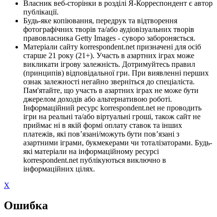
Власник веб-сторінки в розділі Я-Корреспондент є автор
публікації.
Будь-яке копіювання, передрук та відтворення
фотографічних творів та/або аудіовізуальних творів
правовласника Getty Images - суворо забороняється.
Матеріали сайту korrespondent.net призначені для осіб
старше 21 року (21+). Участь в азартних іграх може
викликати ігрову залежність. Дотримуйтесь правил
(принципів) відповідальної гри. При виявленні перших
ознак залежності негайно зверніться до спеціаліста.
Пам'ятайте, що участь в азартних іграх не може бути
джерелом доходів або альтернативою роботі.
Інформаційний ресурс korrespondent.net не проводить
ігри на реальні та/або віртуальні гроші, також сайт не
приймає ні в якій формі оплату ставок та інших
платежів, які пов’язані/можуть бути пов’язані з
азартними іграми, букмекерами чи тоталізаторами. Будь-
які матеріали на інформаційному ресурсі
korrespondent.net публікуються виключно в
інформаційних цілях.
X
Ошибка