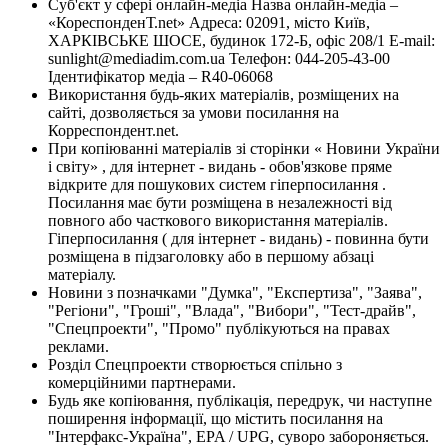
Суб'єкт у сфері онлайн-медіа Назва онлайн-медіа –
«КореспонденТ.net» Адреса: 02091, місто Київ,
ХАРКІВСЬКЕ ШОСЕ, будинок 172-Б, офіс 208/1 E-mail:
sunlight@mediadim.com.ua
Телефон: 044-205-43-00
Ідентифікатор медіа – R40-06068
Використання будь-яких матеріалів, розміщених на
сайті, дозволяється за умови посилання на
Корреспондент.net.
При копіюванні матеріалів зі сторінки « Новини України
і світу» , для інтернет - видань - обов'язкове пряме
відкрите для пошукових систем гіперпосилання .
Посилання має бути розміщена в незалежності від
повного або часткового використання матеріалів.
Гіперпосилання ( для інтернет - видань) - повинна бути
розміщена в підзаголовку або в першому абзаці
матеріалу.
Новини з позначками "Думка", "Експертиза", "Заява",
"Регіони", "Гроші", "Влада", "Вибори", "Тест-драйв",
"Спецпроекти", "Промо" публікуються на правах
реклами.
Розділ Спецпроекти створюється спільно з
комерційними партнерами.
Будь яке копіювання, публікація, передрук, чи наступне
поширення інформації, що містить посилання на
"Інтерфакс-Україна", EPA / UPG, суворо забороняється.