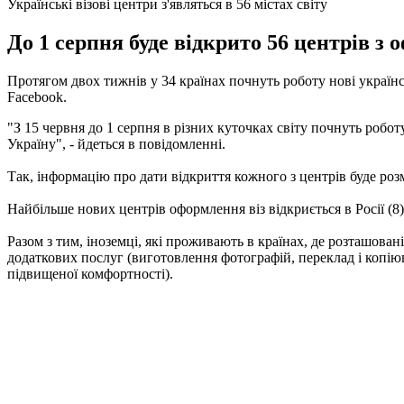
Українські візові центри з'являться в 56 містах світу
До 1 серпня буде відкрито 56 центрів з о
Протягом двох тижнів у 34 країнах почнуть роботу нові українс
Facebook.
"З 15 червня до 1 серпня в різних куточках світу почнуть робот
Україну", - йдеться в повідомленні.
Так, інформацію про дати відкриття кожного з центрів буде роз
Найбільше нових центрів оформлення віз відкриється в Росії (8), 
Разом з тим, іноземці, які проживають в країнах, де розташова
додаткових послуг (виготовлення фотографій, переклад і копію
підвищеної комфортності).