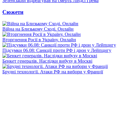
Зеленський відреагував на смерть Ліндсі Грема
Сюжети
Війна на Близькому Сході. Онлайн
Вторгнення Росії в Україну. Онлайн
Підсумки 06.08: Санкції проти РФ і дрон у Лейпцигу
Бенкет генералів. Наслідки вибуху в Москві
Брудні технології. Атаки РФ на вибори у Франції