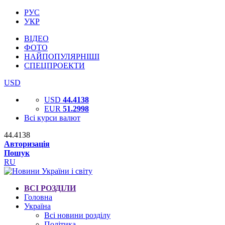
РУС
УКР
ВІДЕО
ФОТО
НАЙПОПУЛЯРНІШІ
СПЕЦПРОЕКТИ
USD
USD
44.4138
EUR
51.2998
Всі курси валют
44.4138
Авторизація
Пошук
RU
ВСІ РОЗДІЛИ
Головна
Україна
Всі новини розділу
Політика