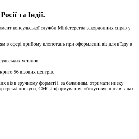
осії та Індії.
тамент консульської служби Міністерства закордонних справ у
цям в сфері прийому клопотань при оформленні віз для в'їзду в
сульських установ.
крито 56 візових центрів.
их віз в зручному форматі і, за бажанням, отримати низку
ур'єрські
послуги, СМС-інформування, обслуговування в залах