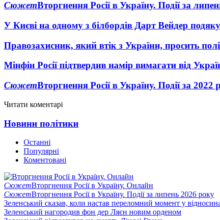
Сюжет
Вторгнення Росії в Україну. Події за липе
У Києві на одному з білбордів Дарт Вейдер подяк
Правозахисник, який втік з України, просить полі
Мінфін Росії підтвердив намір вимагати від Укра
Сюжет
Вторгнення Росії в Україну. Події за 2022 
Читати коментарі
Новини політики
Останні
Популярні
Коментовані
Сюжет
Вторгнення Росії в Україну. Онлайн
Сюжет
Вторгнення Росії в Україну. Події за липень 2026 року
Зеленський сказав, коли настав переломний момент у відносин
Зеленський нагородив фон дер Ляєн новим орденом