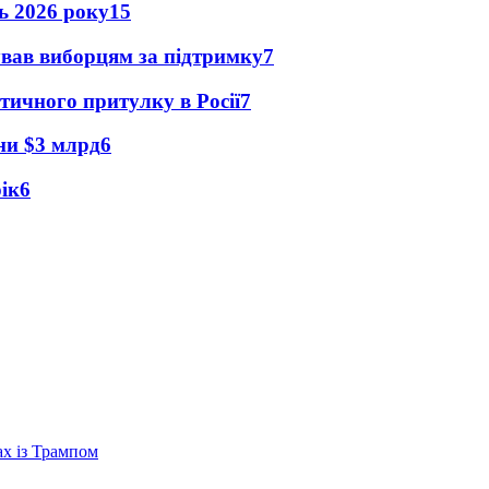
нь 2026 року
15
ував виборцям за підтримку
7
тичного притулку в Росії
7
їни $3 млрд
6
рік
6
ах із Трампом