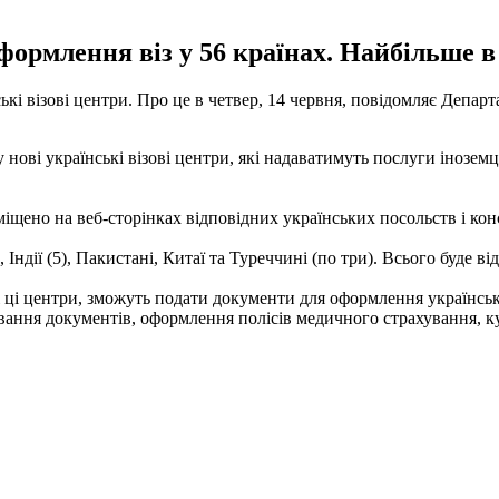
формлення віз у 56 країнах. Найбільше в Р
ькі візові центри.
Про це в четвер, 14 червня, повідомляє Депар
у нові українські візові центри, які надаватимуть послуги інозем
міщено на веб-сторінках відповідних українських посольств і кон
Індії (5), Пакистані, Китаї та Туреччині (по три).
Всього буде від
ні ці центри, зможуть подати документи для оформлення українськ
вання документів, оформлення полісів медичного страхування, к