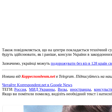
Також повідомляється, що на центри покладається технічний су
будуть здійснювати, як і раніше, консули України в закордонн
Зазначимо, українці можуть
подорожувати без віз в 128 країн св
Новини від
Корреспондент.net
в Telegram. Підписуйтесь на на
Читайте Korrespondent.net в Google News
ТЕГИ:
Россия
,
МИД Украины
,
Визы
,
иностранцы
,
консульст
Якщо ви помітили помилку, виділіть необхідний текст і натисніт