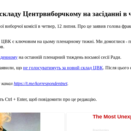
складу Центрвиборчкому на засіданні в 
 виборчої комісії в четвер, 12 липня. Про це заявив голова фра
я ЦВК є ключовим на цьому пленарному тижні. Ми домоглися - 
ов.
 денному
на останній пленарний тиждень восьмої сесії Ради.
заявили, що
не голосуватимуть за новий склад ЦВК
. Після цього
ш канал
https://t.me/korrespondentnet
.
ь Ctrl + Enter, щоб повідомити про це редакцію.