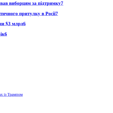
ував виборцям за підтримку
7
тичного притулку в Росії
7
їни $3 млрд
6
рік
6
ах із Трампом