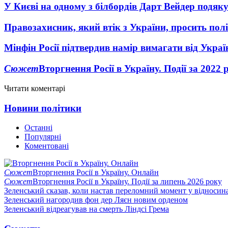
У Києві на одному з білбордів Дарт Вейдер подяк
Правозахисник, який втік з України, просить полі
Мінфін Росії підтвердив намір вимагати від Укра
Сюжет
Вторгнення Росії в Україну. Події за 2022 
Читати коментарі
Новини політики
Останні
Популярні
Коментовані
Сюжет
Вторгнення Росії в Україну. Онлайн
Сюжет
Вторгнення Росії в Україну. Події за липень 2026 року
Зеленський сказав, коли настав переломний момент у відносин
Зеленський нагородив фон дер Ляєн новим орденом
Зеленський відреагував на смерть Ліндсі Грема