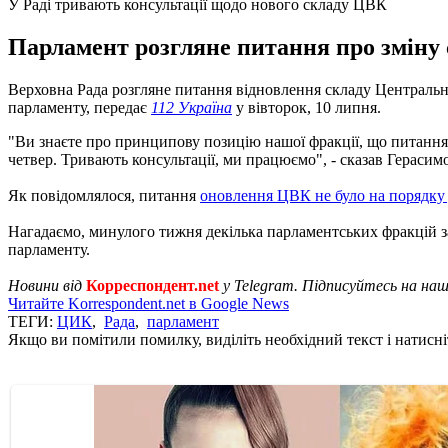
У Раді тривають консультації щодо нового складу ЦВК
Парламент розгляне питання про зміну 
Верховна Рада розгляне питання відновлення складу Центральної
парламенту, передає
112 Україна
у вівторок, 10 липня.
"Ви знаєте про принципову позицію нашої фракції, що питанн
четвер. Тривають консультації, ми працюємо", - сказав Герасим
Як повідомлялося, питання
оновлення ЦВК не було на порядку
Нагадаємо, минулого тижня декілька парламентських фракцій 
парламенту.
Новини від
Корреспондент.net
у Telegram. Підписуйтесь на на
Читайте Korrespondent.net в Google News
ТЕГИ:
ЦИК
,
Рада
,
парламент
Якщо ви помітили помилку, виділіть необхідний текст і натисніт