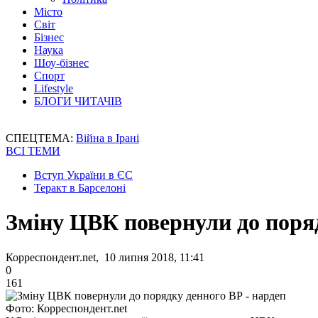
Місто
Світ
Бізнес
Наука
Шоу-бізнес
Спорт
Lifestyle
БЛОГИ ЧИТАЧІВ
СПЕЦТЕМА:
Війна в Ірані
ВСІ ТЕМИ
Вступ України в ЄС
Теракт в Барселоні
Зміну ЦВК повернули до поряд
Корреспондент.net, 10 липня 2018, 11:41
0
161
Фото: Корреспондент.net