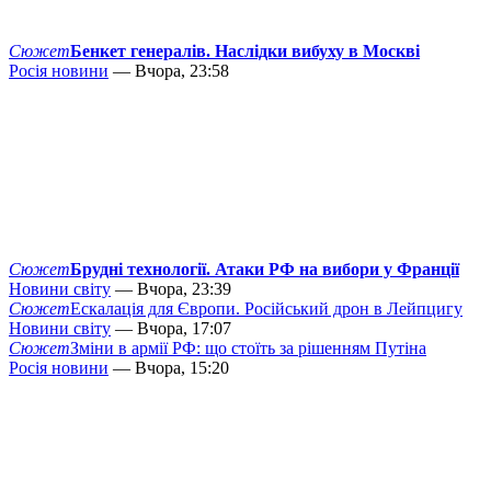
Сюжет
Бенкет генералів. Наслідки вибуху в Москві
Росія новини
— Вчора, 23:58
Сюжет
Брудні технології. Атаки РФ на вибори у Франції
Новини світу
— Вчора, 23:39
Сюжет
Ескалація для Європи. Російський дрон в Лейпцигу
Новини світу
— Вчора, 17:07
Сюжет
Зміни в армії РФ: що стоїть за рішенням Путіна
Росія новини
— Вчора, 15:20