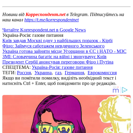
Новини від
Корреспондент.net
в Telegram. Підписуйтесь на
наш канал
https://t.me/korrespondentnet
Читайте Korrespondent.net в Google News
Україна-Росія: газове питання
Київ завдав Москві одну з найбільших поразок - Кірбі
Фіцо: Займуся саботажем невдячного Зеленського
Україна готова зайняти місце Угорщини в ЄС і НАТО - МЗС
ЗМІ: Словаччина багатіє на війні і звинувачує Київ
Президент Сербії анонсував переговори Фіцо і Путіна
СПЕЦТЕМА:
Україна-Росія: газове питання
ТЕГИ:
Россия
,
Украина
,
газ
,
Германия
,
Еврокомиссия
Якщо ви помітили помилку, виділіть необхідний текст і
натисніть Ctrl + Enter, щоб повідомити про це редакцію.