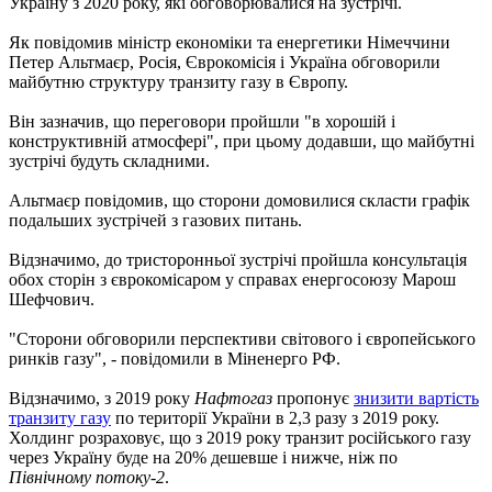
Україну з 2020 року, які обговорювалися на зустрічі.
Як повідомив міністр економіки та енергетики Німеччини
Петер Альтмаєр, Росія, Єврокомісія і Україна обговорили
майбутню структуру транзиту газу в Європу.
Він зазначив, що переговори пройшли "в хорошій і
конструктивній атмосфері", при цьому додавши, що майбутні
зустрічі будуть складними.
Альтмаєр повідомив, що сторони домовилися скласти графік
подальших зустрічей з газових питань.
Відзначимо, до тристоронньої зустрічі пройшла консультація
обох сторін з єврокомісаром у справах енергосоюзу Марош
Шефчович.
"Сторони обговорили перспективи світового і європейського
ринків газу", - повідомили в Міненерго РФ.
Відзначимо, з 2019 року
Нафтогаз
пропонує
знизити вартість
транзиту газу
по території України в 2,3 разу з 2019 року.
Холдинг розраховує, що з 2019 року транзит російського газу
через Україну буде на 20% дешевше і нижче, ніж по
Північному потоку-2
.