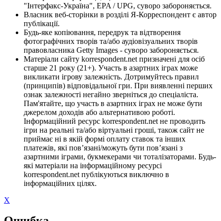
"Інтерфакс-Україна", EPA / UPG, суворо забороняється.
Власник веб-сторінки в розділі Я-Корреспондент є автор
публікації.
Будь-яке копіювання, передрук та відтворення
фотографічних творів та/або аудіовізуальних творів
правовласника Getty Images - суворо забороняється.
Матеріали сайту korrespondent.net призначені для осіб
старше 21 року (21+). Участь в азартних іграх може
викликати ігрову залежність. Дотримуйтесь правил
(принципів) відповідальної гри. При виявленні перших
ознак залежності негайно зверніться до спеціаліста.
Пам'ятайте, що участь в азартних іграх не може бути
джерелом доходів або альтернативою роботі.
Інформаційний ресурс korrespondent.net не проводить
ігри на реальні та/або віртуальні гроші, також сайт не
приймає ні в якій формі оплату ставок та інших
платежів, які пов’язані/можуть бути пов’язані з
азартними іграми, букмекерами чи тоталізаторами. Будь-
які матеріали на інформаційному ресурсі
korrespondent.net публікуються виключно в
інформаційних цілях.
X
Ошибка