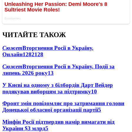
ЧИТАЙТЕ ТАКОЖ
Сюжет
Вторгнення Росії в Україну.
Онлайн
1282
128
Сюжет
Вторгнення Росії в Україну. Події за
липень 2026 року
13
У Києві на одному з білбордів Дарт Вейдер
подякував виборцям за підтримку
10
Фронт змін повідомляє про затримання голови
Донецької обласної організації партії
5
Мінфін Росії підтвердив намір вимагати від
України $3 млрд
5