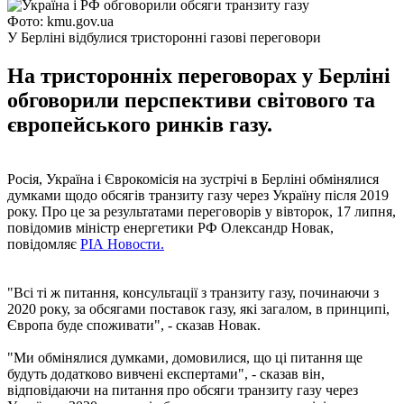
Фото: kmu.gov.ua
У Берліні відбулися тристоронні газові переговори
На тристоронніх переговорах у Берліні
обговорили перспективи світового та
європейського ринків газу.
Росія, Україна і Єврокомісія на зустрічі в Берліні обмінялися
думками щодо обсягів транзиту газу через Україну після 2019
року. Про це за результатами переговорів у вівторок, 17 липня,
повідомив міністр енергетики РФ Олександр Новак,
повідомляє
РІА Новости.
"Всі ті ж питання, консультації з транзиту газу, починаючи з
2020 року, за обсягами поставок газу, які загалом, в принципі,
Європа буде споживати", - сказав Новак.
"Ми обмінялися думками, домовилися, що ці питання ще
будуть додатково вивчені експертами", - сказав він,
відповідаючи на питання про обсяги транзиту газу через