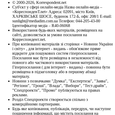
© 2000-2026, Korrespondent.net
Суб'єкт у сфері онлайн-медіа Назва онлайн-медіа –
«КореспонденТ.net» Адреса: 02091, місто Київ,
ХАРКІВСЬКЕ ШОСЕ, будинок 172-Б, офіс 208/1 E-mail:
sunlight@mediadim.com.ua
Телефон: 044-205-43-00
Ідентифікатор медіа – R40-06068
Використання будь-яких матеріалів, розміщених на
сайті, дозволяється за умови посилання на
Корреспондент.net.
При копіюванні матеріалів зі сторінки « Новини України
і світу» , для інтернет - видань - обов'язкове пряме
відкрите для пошукових систем гіперпосилання .
Посилання має бути розміщена в незалежності від
повного або часткового використання матеріалів.
Гіперпосилання ( для інтернет - видань) - повинна бути
розміщена в підзаголовку або в першому абзаці
матеріалу.
Новини з позначками "Думка", "Експертиза", "Заява",
"Регіони", "Гроші", "Влада", "Вибори", "Тест-драйв",
"Спецпроекти", "Промо" публікуються на правах
реклами.
Розділ Спецпроекти створюється спільно з
комерційними партнерами.
Будь яке копіювання, публікація, передрук, чи наступне
поширення інформації, що містить посилання на