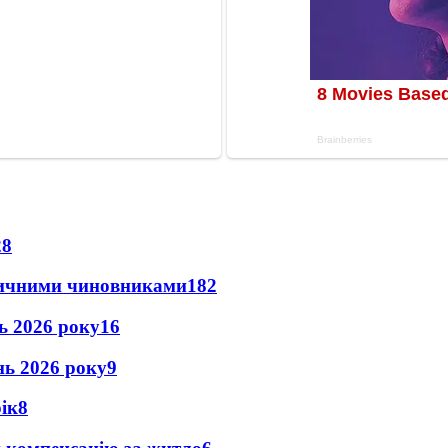
28
оличними чиновниками
18
2
нь 2026 року
16
ень 2026 року
9
рік
8