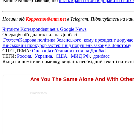
Раніше Волкер заявляв, що
шість країн готові відправити своїх
Новини від
Корреспондент.net
в Telegram. Підписуйтесь на на
Читайте Korrespondent.net в Google News
Операція об'єднаних сил на Донбасі
Сюжет
Кадрова політика Зеленського: кому президент доручає
Військовий прокурор застеріг від порушень закону в Золотому
СПЕЦТЕМА:
Операція об'єднаних сил на Донбасі
ТЕГИ:
Россия
,
Украина
,
США
,
МИД РФ
,
донбасс
Якщо ви помітили помилку, виділіть необхідний текст і натисніт