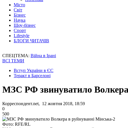
Місто
Світ
Бізнес
Наука
Шоу-бізнес
Спорт
Lifestyle
БЛОГИ ЧИТАЧІВ
СПЕЦТЕМА:
Війна в Ірані
ВСІ ТЕМИ
Вступ України в ЄС
Теракт в Барселоні
МЗС РФ звинуватило Волкера 
Корреспондент.net, 12 жовтня 2018, 18:59
0
500
Фото: RFE/RL