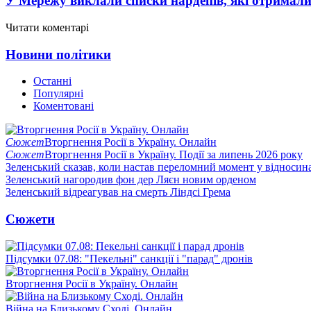
У Мережу виклали списки нардепів, які отримал
Читати коментарі
Новини політики
Останні
Популярні
Коментовані
Сюжет
Вторгнення Росії в Україну. Онлайн
Сюжет
Вторгнення Росії в Україну. Події за липень 2026 року
Зеленський сказав, коли настав переломний момент у відносин
Зеленський нагородив фон дер Ляєн новим орденом
Зеленський відреагував на смерть Ліндсі Грема
Сюжети
Підсумки 07.08: "Пекельні" санкції і "парад" дронів
Вторгнення Росії в Україну. Онлайн
Війна на Близькому Сході. Онлайн