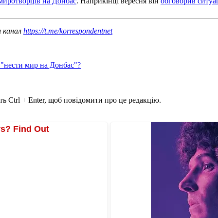
 миротворців на Донбас
. Наприкінці вересня він
обговорив ситуац
ш канал
https://t.me/korrespondentnet
 "нести мир на Донбас"?
ь Ctrl + Enter, щоб повідомити про це редакцію.