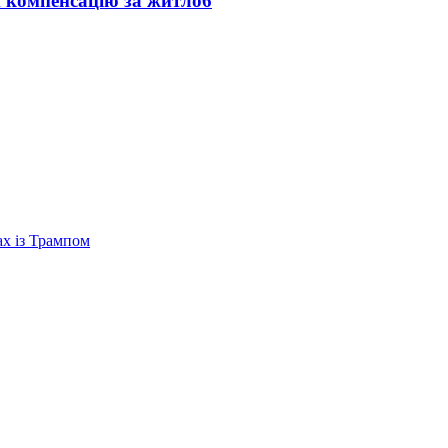
и компенсацію за житло
6
ах із Трампом