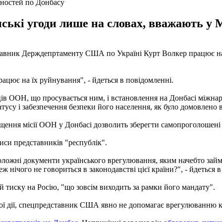
ностей по Донбасу
ькі угоди лише на словах, вважають у М
дставник Держдепртаменту США по Україні Курт Волкер працює н
рацює на їх руйнування", - йдеться в повідомленні.
ців ООН, що просувається ним, і встановлення на Донбасі міжнар
атусу і забезпечення безпеки його населення, як було домовлено 
міщення місії ООН у Донбасі дозволить зберегти самопроголошен
си представників "республік".
оложні документи українського врегулювання, яким начебто займ
ж нічого не говориться в законодавстві цієї країни?", - йдеться 
 тиску на Росію, "що зовсім виходить за рамки його мандату".
 дії, спецпредставник США явно не допомагає врегулюванню кон