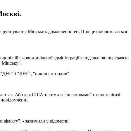
оскві.
а руйнування Мінських домовленостей. Про це повідомляється
одної військово-цивільної адміністрації з подальшою передачею
в Мінську".
і "ДНР" і "ЛНР", "викликає подив".
ається. Або для США такими ж "нелегалами" є спостерігачі
в повідомленні.
флікту", - зазначили у відомстві.