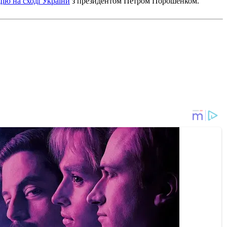
ію на сході України
з президентом Петром Порошенком.