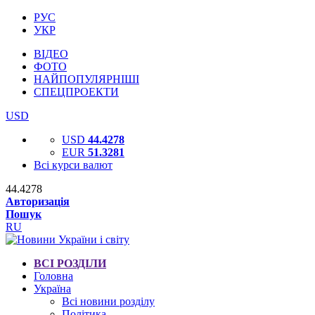
РУС
УКР
ВІДЕО
ФОТО
НАЙПОПУЛЯРНІШІ
СПЕЦПРОЕКТИ
USD
USD
44.4278
EUR
51.3281
Всі курси валют
44.4278
Авторизація
Пошук
RU
ВСІ РОЗДІЛИ
Головна
Україна
Всі новини розділу
Політика