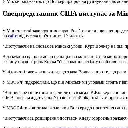
У Москві вважають, що Волкер працює на руйнування домовле
Спецпредставник США виступає за Мінс
У Міністерстві закордонних справ Росії заявили, що спецпре
на
сайті
відомства в п'ятницю, 12 жовтня.
"Виступаючи на словах за Мінські угоди, Курт Волкер на ділі п
Відзначається, що саме на це націлена концепція про миротвор
регіону під контроль Києва "без надання регіону особливого ст
У відомстві також зазначили, що заява Волкера про те, що роз
У МЗС РФ підкреслили, що під Мінськими угодами стоять підпи
"Виникає резонне питання, чи читав взагалі К.Волкер основоп
ОБСЄ, що знаходяться на Україні п'ятий рік, оскільки про них те
У МЗС РФ також згадали заклики Волкера до посилення санкцій
"Виступаючи за розширення поставок Києву озброєнь вражаючої