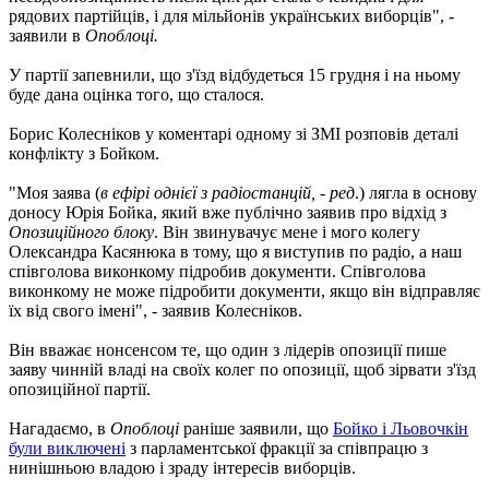
рядових партійців, і для мільйонів українських виборців", -
заявили в
Опоблоці.
У партії запевнили, що з'їзд відбудеться 15 грудня і на ньому
буде дана оцінка того, що сталося.
Борис Колесніков у коментарі одному зі ЗМІ розповів деталі
конфлікту з Бойком.
"Моя заява (
в ефірі однієї з радіостанцій, - ред
.) лягла в основу
доносу Юрія Бойка, який вже публічно заявив про відхід з
Опозиційного блоку
. Він звинувачує мене і мого колегу
Олександра Касянюка в тому, що я виступив по радіо, а наш
співголова виконкому підробив документи. Співголова
виконкому не може підробити документи, якщо він відправляє
їх від свого імені", - заявив Колесніков.
Він вважає нонсенсом те, що один з лідерів опозиції пише
заяву чинній владі на своїх колег по опозиції, щоб зірвати з'їзд
опозиційної партії.
Нагадаємо, в
Опоблоці
раніше заявили, що
Бойко і Льовочкін
були виключені
з парламентської фракції за співпрацю з
нинішньою владою і зраду інтересів виборців.