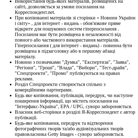
Використання будь-яких матеріалів, розміщених на
сайті, дозволяється за умови посилання на
Корреспондент.net.
При копіюванні матеріалів зі сторінки « Новини України
і світу» , для інтернет - видань - обов'язкове пряме
відкрите для пошукових систем гіперпосилання .
Посилання має бути розміщена в незалежності від
повного або часткового використання матеріалів.
Гіперпосилання ( для інтернет - видань) - повинна бути
розміщена в підзаголовку або в першому абзаці
матеріалу.
Новини з позначками "Думка", "Експертиза", "Заява",
"Регіони", "Гроші", "Влада", "Вибори", "Тест-драйв",
"Спецпроекти", "Промо" публікуються на правах
реклами.
Розділ Спецпроекти створюється спільно з
комерційними партнерами.
Будь яке копіювання, публікація, передрук, чи наступне
поширення інформації, що містить посилання на
"Інтерфакс-Україна", EPA / UPG, суворо забороняється.
Власник веб-сторінки в розділі Я-Корреспондент є автор
публікації.
Будь-яке копіювання, передрук та відтворення
фотографічних творів та/або аудіовізуальних творів
правовласника Getty Images - суворо забороняється.