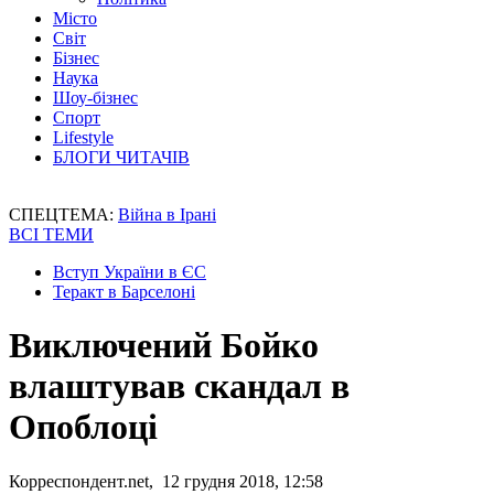
Місто
Світ
Бізнес
Наука
Шоу-бізнес
Спорт
Lifestyle
БЛОГИ ЧИТАЧІВ
СПЕЦТЕМА:
Війна в Ірані
ВСІ ТЕМИ
Вступ України в ЄС
Теракт в Барселоні
Виключений Бойко
влаштував скандал в
Опоблоці
Корреспондент.net, 12 грудня 2018, 12:58