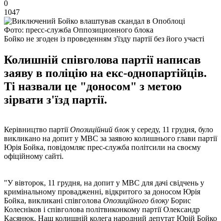
0
1047
Фото: пресс-служба Оппозиционного блока
Бойко не згоден із проведенням з'їзду партії без його участі
Колишній співголова партії написав
заяву в поліцію на екс-однопартійців.
Ті назвали це "доносом" з метою
зірвати з'їзд партії.
Керівництво партії
Опозиційний блок
у середу, 11 грудня, було
викликано на допит у МВС за заявою колишнього глави партії
Юрія Бойка, повідомляє прес-служба політсили на своєму
офіційному сайті.
"У вівторок, 11 грудня, на допит у МВС для дачі свідчень у
кримінальному провадженні, відкритого за доносом Юрія
Бойка, викликані співголова
Опозиційного блоку
Борис
Колесніков і співголова політвиконкому партії Олександр
Касянюк. Наш колишній колега народний депутат Юрій Бойко