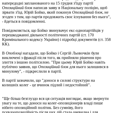
напередодні запланованого на 15 грудня з'їзду партії
Опозиційний блок
написав заяву в Національну поліцію, щоб
зірвати з'їзд. Юрій Бойко, який покинув
Опозиційний блок
, не
згоден з тим, що партія продовжить своє існування без нього",
- йдеться в повідомленні.
Повідомляється, що Бойко звинувачує екс-однопартійців у
перешкоджанні діяльності політичних партій (ст. 170
Кримінального кодексу України) і підробці документів (ст. 358
КК).
В
Опоблоці
нагадали, що Бойко і Сергій Льовочкін були
виключені з фракції після того, як прийняли рішення про
злиття з іншою політсилою. "При цьому Юрій Бойко навіть
публічно заявив, що
Опозиційний блок
для нього залишився в
минулому", - підкреслили в партії.
В партії зазначили, що "доноси в силові структури на
колишніх колег - це вчинок підлий і недостойний".
"Ще більш безглуздо вся ця ситуація виглядає, якщо звернути
увагу на те, що доноси на колег-опозиціонерів владі пише
нібито опозиційний політик. Без сумніву, його
псевдоопозиційність після цих дій стала очевидна і для