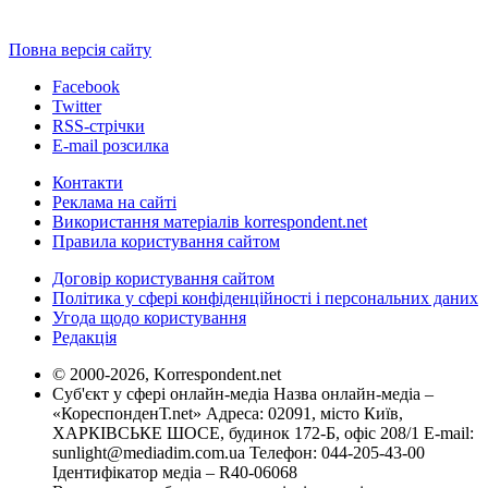
Повна версія сайту
Facebook
Twitter
RSS-стрічки
E-mail розсилка
Контакти
Реклама на сайті
Використання матеріалів korrespondent.net
Правила користування сайтом
Договір користування сайтом
Політика у сфері конфіденційності і персональних даних
Угода щодо користування
Редакція
© 2000-2026, Korrespondent.net
Суб'єкт у сфері онлайн-медіа Назва онлайн-медіа –
«КореспонденТ.net» Адреса: 02091, місто Київ,
ХАРКІВСЬКЕ ШОСЕ, будинок 172-Б, офіс 208/1 E-mail:
sunlight@mediadim.com.ua
Телефон: 044-205-43-00
Ідентифікатор медіа – R40-06068