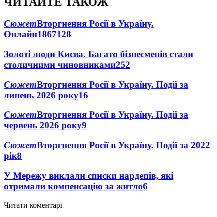
ЧИТАЙТЕ ТАКОЖ
Сюжет
Вторгнення Росії в Україну.
Онлайн
1867
128
Золоті люди Києва. Багато бізнесменів стали
столичними чиновниками
25
2
Сюжет
Вторгнення Росії в Україну. Події за
липень 2026 року
16
Сюжет
Вторгнення Росії в Україну. Події за
червень 2026 року
9
Сюжет
Вторгнення Росії в Україну. Події за 2022
рік
8
У Мережу виклали списки нардепів, які
отримали компенсацію за житло
6
Читати коментарі