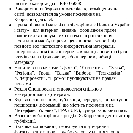
Ідентифікатор медіа – R40-06068
Використання будь-яких матеріалів, розміщених на
сайті, дозволяється за умови посилання на
Корреспондент.net.
При копіюванні матеріалів зі сторінки « Новини України
і світу» , для інтернет - видань - обов'язкове пряме
відкрите для пошукових систем гіперпосилання .
Посилання має бути розміщена в незалежності від
повного або часткового використання матеріалів.
Гіперпосилання ( для інтернет - видань) - повинна бути
розміщена в підзаголовку або в першому абзаці
матеріалу.
Новини з позначками "Думка", "Експертиза", "Заява",
"Регіони", "Гроші", "Влада", "Вибори", "Тест-драйв",
"Спецпроекти", "Промо" публікуються на правах
реклами.
Розділ Спецпроекти створюється спільно з
комерційними партнерами.
Будь яке копіювання, публікація, передрук, чи наступне
поширення інформації, що містить посилання на
"Інтерфакс-Україна", EPA / UPG, суворо забороняється.
Власник веб-сторінки в розділі Я-Корреспондент є автор
публікації.
Будь-яке копіювання, передрук та відтворення
фотографічних творів та/або аудіовізуальних творів