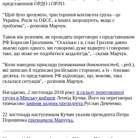
представників ОРДО і ОРЛО.
"Щоб було зрозуміло, тристороння контактна група - це
Україна, Росія та ОБСЄ, а інших запрошують, якщо є
проблема", - розповів Марчук.
Також він розповів, як проходять переговори з представником
РФ Борисом Гризловим. "Оскільки і я, і пан Гризлов давно
знаємо один одного, ми говоримо дуже відверто і говоримо
таке, що може не подобатися заздалегідь", - сказав Марчук.
"Коли наводиш приклади (
невиконання домовленостей, - ред.
),
які записані й підписані російською стороною, а їх - близько
десятка, то представник РФ відповідає, що, мовляв, така
склалася ситуація", - розповів Марчук.
Нагадаємо, 2 листопада 2018 року
зі складу переговорної
групи в Мінську вийшов
Леонід Кучма. Його на переговорах
тимчасово
заміняв радник президента
Руслан Демченко.
22 листопада наступником Кучми указом президента Петра
Порошенка
призначили Марчука.