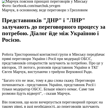
Фото: facebook.com/marchuk.yevgen
Марчук, в основному, веде переговори з Гризловим
Представників "ДНР" і "ЛНР"
залучають до переговорного процесу за
потребою. Діалог йде між Україною і
Росією.
Робота Тристоронньої контактної групи в Мінську передбачає
прямі переговори України і Росії при модерації ОБСЄ,
представників сепаратистів залучають за потребою. Про це у
вівторок, 19 лютого, розповів представник України в ТКГ
Євген Марчук, виступаючи з трибуни Верховної Ради.
"Багато хто не знає, тому я два слова скажу. Переговори
починаються - представник України, представник Росії і
тільки модератор ОБСЄ. Більше нікого немає. Саме там
розмови йдуть відверті", - сказав Марчук.
Він пояснив, що коли вичерпується переговорний процес на
такому рівні, в разі необхідності, до переговорів залучають