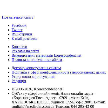
Повна версія сайту
Facebook
Twitter
RSS-стрічки
E-mail розсилка
Контакти
Реклама на сайті
Використання матеріалів korrespondent.net
Правила користування сайтом
Договір користування сайтом
Політика у сфері конфіденційності і персональних даних
Угода щодо користування
Редакція
© 2000-2026, Korrespondent.net
Суб'єкт у сфері онлайн-медіа Назва онлайн-медіа –
«КореспонденТ.net» Адреса: 02091, місто Київ,
ХАРКІВСЬКЕ ШОСЕ, будинок 172-Б, офіс 208/1 E-mail:
sunlight@mediadim.com.ua
Телефон: 044-205-43-00