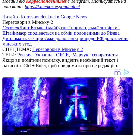
Новини від
Корреспондент.net
в Telegram. Підписуйтесь на
наш канал
https://t.me/korrespondentnet
Читайте Korrespondent.net в Google News
Переговори в Мінську-2
Сюжет
Лист Козака і майбутнє "нормандської четвірки"
Штайнмаєр сподівається на обмін полоненими до Різдва
Дипломати: G7 прив'яже долю санкцій щодо РФ до втілення
мінських угод
СПЕЦТЕМА:
Переговори в Мінську-2
ТЕГИ:
Россия
,
Украина
,
ОБСЕ
,
Марчук
,
сепаратисты
Якщо ви помітили помилку, виділіть необхідний текст і
натисніть Ctrl + Enter, щоб повідомити про це редакцію.