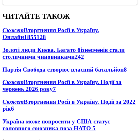
ЧИТАЙТЕ ТАКОЖ
Сюжет
Вторгнення Росії в Україну.
Онлайн
1855
128
Золоті люди Києва. Багато бізнесменів стали
столичними чиновниками
24
2
Партія Свобода створює власний батальйон
8
Сюжет
Вторгнення Росії в Україну. Події за
червень 2026 року
7
Сюжет
Вторгнення Росії в Україну. Події за 2022
рік
6
Україна може попросити у США статус
головного союзника поза НАТО
5