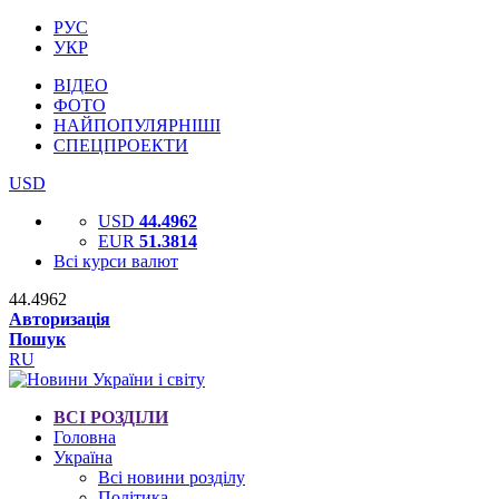
РУС
УКР
ВІДЕО
ФОТО
НАЙПОПУЛЯРНІШІ
СПЕЦПРОЕКТИ
USD
USD
44.4962
EUR
51.3814
Всі курси валют
44.4962
Авторизація
Пошук
RU
ВСІ РОЗДІЛИ
Головна
Україна
Всі новини розділу
Політика