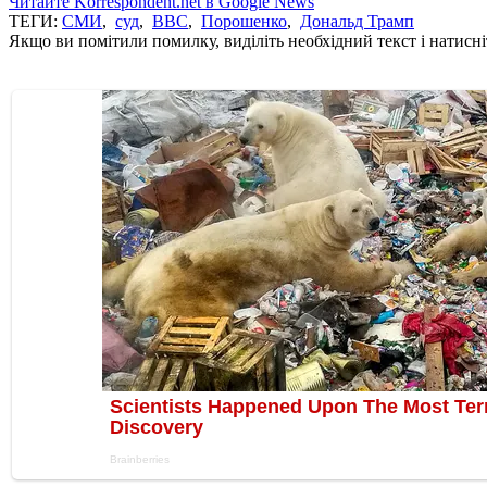
Читайте Korrespondent.net в Google News
ТЕГИ:
СМИ
,
суд
,
ВВС
,
Порошенко
,
Дональд Трамп
Якщо ви помітили помилку, виділіть необхідний текст і натисніт