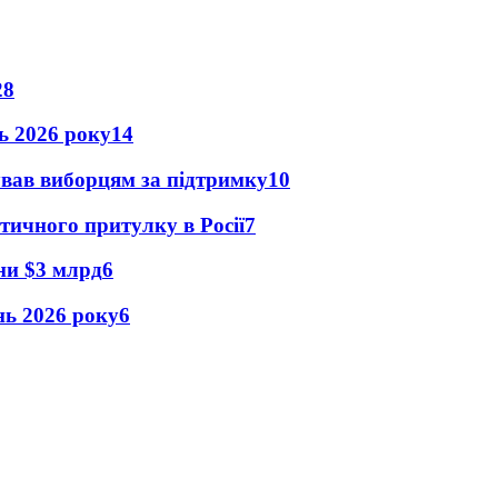
28
нь 2026 року
14
ував виборцям за підтримку
10
тичного притулку в Росії
7
їни $3 млрд
6
ень 2026 року
6