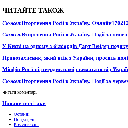
ЧИТАЙТЕ ТАКОЖ
Сюжет
Вторгнення Росії в Україну. Онлайн
1702
1
Сюжет
Вторгнення Росії в Україну. Події за липе
У Києві на одному з білбордів Дарт Вейдер подяк
Правозахисник, який втік з України, просить полі
Мінфін Росії підтвердив намір вимагати від Укра
Сюжет
Вторгнення Росії в Україну. Події за черв
Читати коментарі
Новини політики
Останні
Популярні
Коментовані