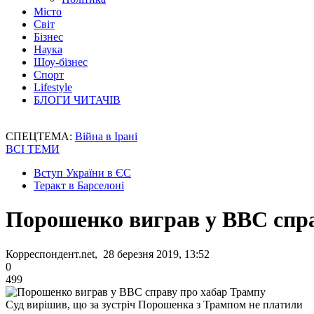
Місто
Світ
Бізнес
Наука
Шоу-бізнес
Спорт
Lifestyle
БЛОГИ ЧИТАЧІВ
СПЕЦТЕМА:
Війна в Ірані
ВСІ ТЕМИ
Вступ України в ЄС
Теракт в Барселоні
Порошенко виграв у ВВС спр
Корреспондент.net, 28 березня 2019, 13:52
0
499
Суд вирішив, що за зустріч Порошенка з Трампом не платили