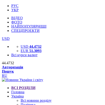
РУС
УКР
ВІДЕО
ФОТО
НАЙПОПУЛЯРНІШІ
СПЕЦПРОЕКТИ
USD
USD
44.4732
EUR
51.3093
Всі курси валют
44.4732
Авторизація
Пошук
RU
ВСІ РОЗДІЛИ
Головна
Україна
Всі новини розділу
Політика