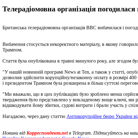
Телерадіомовна організація погодилася
Британська телерадіомовна організація BBC вибачилася і пого
Вибачення стосується некоректного матеріалу, в якому говори
Трампом.
Стаття була опублікована в травні минулого року, але згодом бу
"У нашій новинній програмі News at Ten, а також у статті, оп
дозволив здійснити корупційну/незаконну оплату в розмірі 40
і президентом Трампом була розширена в більш суттєві перегов
"Ми вважали, що в цих публікаціях було зроблено менш серйоз
твердження було представлено у викладеному вище ключі, ми р
відшкодувати йому збитки, судові витрати і брали участь у спіль
Нагадаємо, через дану статтю
Антикорупційне бюро України ві
Новини від
Корреспондент.net
в Telegram. Підписуйтесь на на