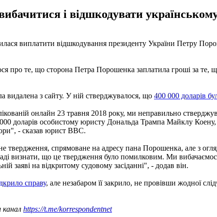
 вибачитися і відшкодувати українському
дилася виплатити відшкодування президенту України Петру Порош
лося про те, що сторона Петра Порошенка заплатила гроші за те
ла видалена з сайту. У ній стверджувалося, що
400 000 доларів б
ублікованій онлайн 23 травня 2018 року, ми неправильно ствердж
0 000 доларів особистому юристу Дональда Трампа Майклу Коену
ори", - сказав юрист BBC.
не твердження, спрямоване на адресу пана Порошенка, але з огля
аді визнати, що це твердження було помилковим. Ми вибачаємося
ній заяві на відкритому судовому засіданні", - додав він.
дкрило справу
, але незабаром її закрило, не провівши жодної слідч
ш канал
https://t.me/korrespondentnet