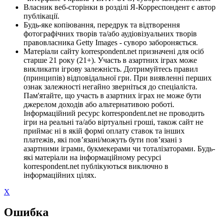
Власник веб-сторінки в розділі Я-Корреспондент є автор
публікації.
Будь-яке копіювання, передрук та відтворення
фотографічних творів та/або аудіовізуальних творів
правовласника Getty Images - суворо забороняється.
Матеріали сайту korrespondent.net призначені для осіб
старше 21 року (21+). Участь в азартних іграх може
викликати ігрову залежність. Дотримуйтесь правил
(принципів) відповідальної гри. При виявленні перших
ознак залежності негайно зверніться до спеціаліста.
Пам'ятайте, що участь в азартних іграх не може бути
джерелом доходів або альтернативою роботі.
Інформаційний ресурс korrespondent.net не проводить
ігри на реальні та/або віртуальні гроші, також сайт не
приймає ні в якій формі оплату ставок та інших
платежів, які пов’язані/можуть бути пов’язані з
азартними іграми, букмекерами чи тоталізаторами. Будь-
які матеріали на інформаційному ресурсі
korrespondent.net публікуються виключно в
інформаційних цілях.
X
Ошибка