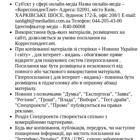
Суб'єкт у сфері онлайн-медіа Назва онлайн-медіа –
«КореспонденТ.net» Адреса: 02091, місто Київ,
ХАРКІВСЬКЕ ШОСЕ, будинок 172-Б, офіс 208/1 E-mail:
sunlight@mediadim.com.ua
Телефон: 044-205-43-00
Ідентифікатор медіа – R40-06068
Використання будь-яких матеріалів, розміщених на
сайті, дозволяється за умови посилання на
Корреспондент.net.
При копіюванні матеріалів зі сторінки « Новини України
і світу» , для інтернет - видань - обов'язкове пряме
відкрите для пошукових систем гіперпосилання .
Посилання має бути розміщена в незалежності від
повного або часткового використання матеріалів.
Гіперпосилання ( для інтернет - видань) - повинна бути
розміщена в підзаголовку або в першому абзаці
матеріалу.
Новини з позначками "Думка", "Експертиза", "Заява",
"Регіони", "Гроші", "Влада", "Вибори", "Тест-драйв",
"Спецпроекти", "Промо" публікуються на правах
реклами.
Розділ Спецпроекти створюється спільно з
комерційними партнерами.
Будь яке копіювання, публікація, передрук, чи наступне
поширення інформації, що містить посилання на
"Інтерфакс-Україна", EPA / UPG, суворо забороняється.