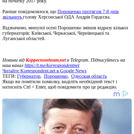
на початку 2017 року.
Раніше повідомлялося, що
Порошенко протягом 7-8 днів
звільнить
голову Херсонської ОДА Андрія Гордєєва.
Відзначимо, минулої осені Порошенко змінив відразу кількох
губернаторів: Київської, Черкаської, Чернівецької та
Луганської областей.
Новини від
Корреспондент.net
в Telegram. Підписуйтесь на
наш канал
https://t.me/korrespondentnet
Читайте Korrespondent.net в Google News
ТЕГИ:
Губернатор
,
Порошенко
,
Одесская область
Якщо ви помітили помилку, виділіть необхідний текст і
натисніть Ctrl + Enter, щоб повідомити про це редакцію.