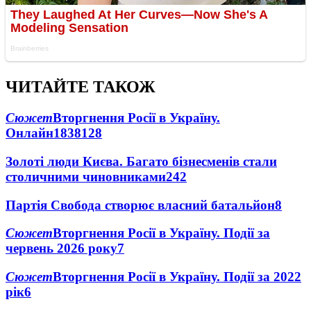
ЧИТАЙТЕ ТАКОЖ
Сюжет
Вторгнення Росії в Україну.
Онлайн
1838
128
Золоті люди Києва. Багато бізнесменів стали
столичними чиновниками
24
2
Партія Свобода створює власний батальйон
8
Сюжет
Вторгнення Росії в Україну. Події за
червень 2026 року
7
Сюжет
Вторгнення Росії в Україну. Події за 2022
рік
6