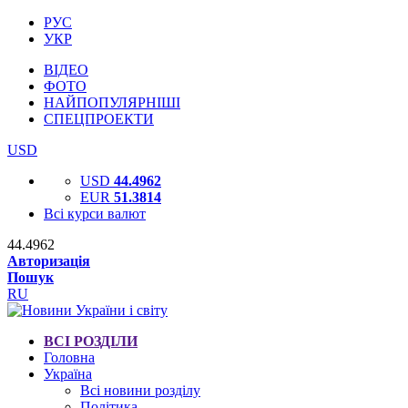
РУС
УКР
ВІДЕО
ФОТО
НАЙПОПУЛЯРНІШІ
СПЕЦПРОЕКТИ
USD
USD
44.4962
EUR
51.3814
Всі курси валют
44.4962
Авторизація
Пошук
RU
ВСІ РОЗДІЛИ
Головна
Україна
Всі новини розділу
Політика