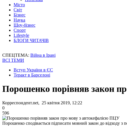
Місто
Світ
Бізнес
Наука
Шоу-бізнес
Спорт
Lifestyle
БЛОГИ ЧИТАЧІВ
СПЕЦТЕМА:
Війна в Ірані
ВСІ ТЕМИ
Вступ України в ЄС
Теракт в Барселоні
Порошенко порівняв закон пр
Корреспондент.net, 25 квітня 2019, 12:22
0
596
Порошенко сподівається підписати мовний закон до відходу з 