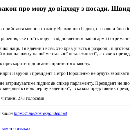
акон про мову до відходу з посади. Швид
в прийняття мовного закону Верховною Радою, назвавши його іс
 рішення, яке стоїть поруч з відновленням нашої армії і отрима
ої нації. І я вдячний всім, хто брав участь в розробці, підготовц
й крок на шляху нашої ментальної незалежності", - заявив презид
ь прискорити підписання прийнятого закону.
дрій Парубій і президент Петро Порошенко не будуть зволікати 
е затримуватиме підпис як спікер парламенту. Президент не звол
 завершить свою першу каденцію", - сказала представник презид
 читанні 278 голосами.
ш канал
https://t.me/korrespondentnet
,
закон о языках