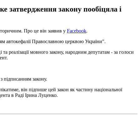
ке затвердження закону пообіцяла і
торичним. Про це він заявив у
Facebook
.
нням автокефалії Православною церквою України".
і та реалізації мовного закону, народним депутатам - за голоси
ент.
з підписанням закону.
ікатиме, він підпише цей закон як частину національної
ента в Раді Ірина Луценко.