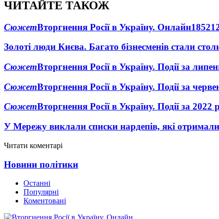
ЧИТАЙТЕ ТАКОЖ
Сюжет
Вторгнення Росії в Україну. Онлайн
1852
1
Золоті люди Києва. Багато бізнесменів стали ст
Сюжет
Вторгнення Росії в Україну. Події за липе
Сюжет
Вторгнення Росії в Україну. Події за черв
Сюжет
Вторгнення Росії в Україну. Події за 2022 
У Мережу виклали списки нардепів, які отримал
Читати коментарі
Новини політики
Останні
Популярні
Коментовані