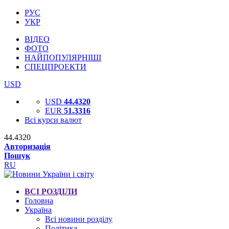
РУС
УКР
ВІДЕО
ФОТО
НАЙПОПУЛЯРНІШІ
СПЕЦПРОЕКТИ
USD
USD
44.4320
EUR
51.3316
Всі курси валют
44.4320
Авторизація
Пошук
RU
ВСІ РОЗДІЛИ
Головна
Україна
Всі новини розділу
Політика