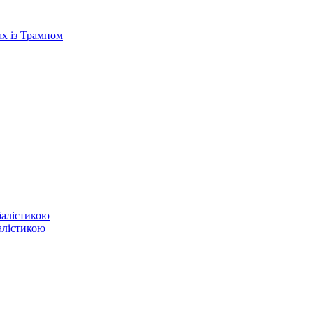
ах із Трампом
балістикою