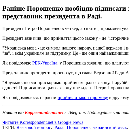
Раніше Порошенко пообіцяв підписати з
представник президента в Раді.
Президент Петро Порошенко в четвер, 25 квітня, прокоментува
Президент зазначив, що прийняття цього закону - це "історичне
"Українська мова - це символ нашого народу, нашої держави і наш
"за", і всім українцям за підтримку. Це - ще один найважливіши
Як повідомляє
РБК-Україна
, у Порошенка заявили, що плануют
Представник президента прогнозує, що глава Верховної Ради Ан
"Я думаю, що ми прискоримо прийняття цього закону. Парубій н
єдності. Підписанням цього закону президент Петро Порошенко
Як повідомлялося, нардепи
прийняли закон про мову
в другому
Новини від
Корреспондент.net
в Telegram. Підписуйтесь на на
Читайте Korrespondent.net в Google News
ТЕГИ:
Языковой вопрос
,
Рада
,
Порошенко
,
украинский язык