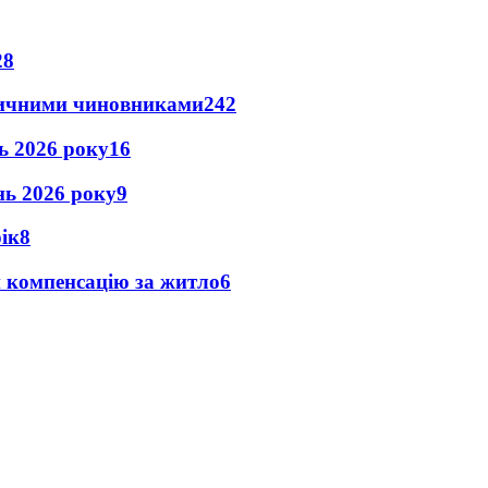
28
оличними чиновниками
24
2
нь 2026 року
16
ень 2026 року
9
рік
8
и компенсацію за житло
6