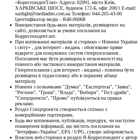
«КореспонденТ.net» Адреса: 02091, місто Київ,
ХАРКІВСЬКЕ ШОСЕ, будинок 172-Б, офіс 208/1 E-mail:
sunlight@mediadim.com.ua
Телефон: 044-205-43-00
Ідентифікатор медіа – R40-06068
Використання будь-яких матеріалів, розміщених на
сайті, дозволяється за умови посилання на
Корреспондент.net.
При копіюванні матеріалів зі сторінки « Новини України
і світу» , для інтернет - видань - обов'язкове пряме
відкрите для пошукових систем гіперпосилання .
Посилання має бути розміщена в незалежності від
повного або часткового використання матеріалів.
Гіперпосилання ( для інтернет - видань) - повинна бути
розміщена в підзаголовку або в першому абзаці
матеріалу.
Новини з позначками "Думка", "Експертиза", "Заява",
"Регіони", "Гроші", "Влада", "Вибори", "Тест-драйв",
"Спецпроекти", "Промо" публікуються на правах
реклами.
Розділ Спецпроекти створюється спільно з
комерційними партнерами.
Будь яке копіювання, публікація, передрук, чи наступне
поширення інформації, що містить посилання на
"Інтерфакс-Україна", EPA / UPG, суворо забороняється.
Власник веб-сторінки в розділі Я-Корреспондент є автор