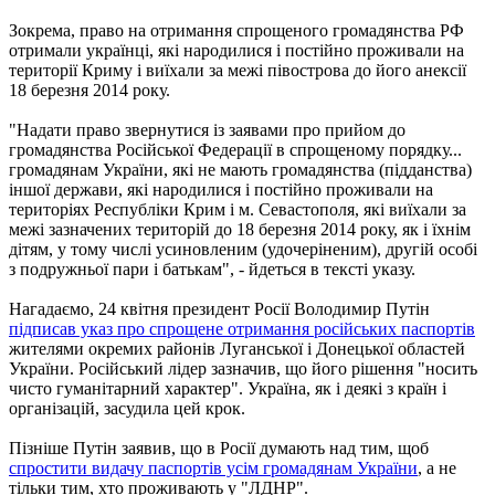
Зокрема, право на отримання спрощеного громадянства РФ
отримали українці, які народилися і постійно проживали на
території Криму і виїхали за межі півострова до його анексії
18 березня 2014 року.
"Надати право звернутися із заявами про прийом до
громадянства Російської Федерації в спрощеному порядку...
громадянам України, які не мають громадянства (підданства)
іншої держави, які народилися і постійно проживали на
територіях Республіки Крим і м. Севастополя, які виїхали за
межі зазначених територій до 18 березня 2014 року, як і їхнім
дітям, у тому числі усиновленим (удочеріненим), другій особі
з подружньої пари і батькам", - йдеться в тексті указу.
Нагадаємо, 24 квітня президент Росії Володимир Путін
підписав указ про спрощене отримання російських паспортів
жителями окремих районів Луганської і Донецької областей
України. Російський лідер зазначив, що його рішення "носить
чисто гуманітарний характер". Україна, як і деякі з країн і
організацій, засудила цей крок.
Пізніше Путін заявив, що в Росії думають над тим, щоб
спростити видачу паспортів усім громадянам України
, а не
тільки тим, хто проживають у "ЛДНР".