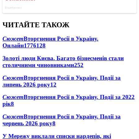
ЧИТАЙТЕ ТАКОЖ
Сюжет
Вторгнення Росії в Україну.
Онлайн
1776
128
Золоті люди Києва. Багато бізнесменів стали
столичними чиновниками
25
2
Сюжет
Вторгнення Росії в Україну. Події за
липень 2026 року
12
Сюжет
Вторгнення Росії в Україну. Події за 2022
рік
8
Сюжет
Вторгнення Росії в Україну. Події за
червень 2026 року
8
У Мережу виклали списки нардепів, які