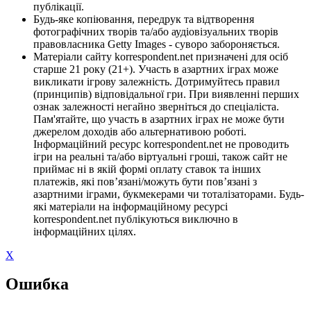
публікації.
Будь-яке копіювання, передрук та відтворення
фотографічних творів та/або аудіовізуальних творів
правовласника Getty Images - суворо забороняється.
Матеріали сайту korrespondent.net призначені для осіб
старше 21 року (21+). Участь в азартних іграх може
викликати ігрову залежність. Дотримуйтесь правил
(принципів) відповідальної гри. При виявленні перших
ознак залежності негайно зверніться до спеціаліста.
Пам'ятайте, що участь в азартних іграх не може бути
джерелом доходів або альтернативою роботі.
Інформаційний ресурс korrespondent.net не проводить
ігри на реальні та/або віртуальні гроші, також сайт не
приймає ні в якій формі оплату ставок та інших
платежів, які пов’язані/можуть бути пов’язані з
азартними іграми, букмекерами чи тоталізаторами. Будь-
які матеріали на інформаційному ресурсі
korrespondent.net публікуються виключно в
інформаційних цілях.
X
Ошибка