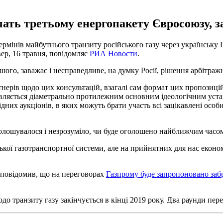
ать третьому енергопакету Євросоюзу, 
термінів майбутнього транзиту російського газу через українськ
ер, 16 травня, повідомляє
РИА Новости
.
шого, заважає і несправедливе, на думку Росії, рішення арбітраж
тнерів щодо цих консультацій, взагалі сам формат цих пропозицій
тавляється діаметрально протилежним основним ідеологічним уст
дних аукціонів, в яких можуть брати участь всі зацікавлені особи
олошувалося і незрозуміло, чи буде оголошено найближчим часом"
ької газотранспортної системи, але на прийнятних для нас еконо
 повідомив, що на переговорах
Газпрому буде запропоновано за
 транзиту газу закінчується в кінці 2019 року. Два раунди перег