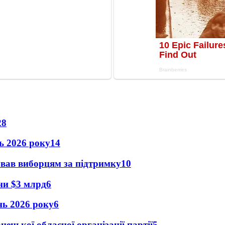
28
нь 2026 року
14
ував виборцям за підтримку
10
їни $3 млрд
6
ень 2026 року
6
ецької обласної організації партії
5