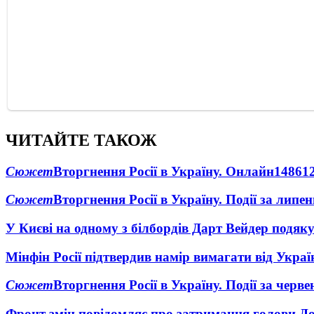
ЧИТАЙТЕ ТАКОЖ
Сюжет
Вторгнення Росії в Україну. Онлайн
1486
1
Сюжет
Вторгнення Росії в Україну. Події за липе
У Києві на одному з білбордів Дарт Вейдер подяк
Мінфін Росії підтвердив намір вимагати від Укра
Сюжет
Вторгнення Росії в Україну. Події за черв
Фронт змін повідомляє про затримання голови Дон