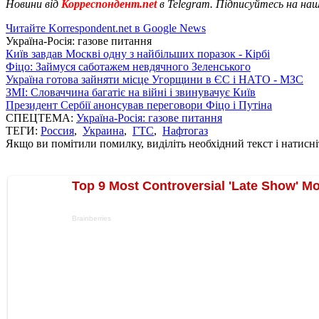
Новини від
Корреспондент.net
в Telegram. Підписуйтесь на на
Читайте Korrespondent.net в Google News
Україна-Росія: газове питання
Київ завдав Москві одну з найбільших поразок - Кірбі
Фіцо: Займуся саботажем невдячного Зеленського
Україна готова зайняти місце Угорщини в ЄС і НАТО - МЗС
ЗМІ: Словаччина багатіє на війні і звинувачує Київ
Президент Сербії анонсував переговори Фіцо і Путіна
СПЕЦТЕМА:
Україна-Росія: газове питання
ТЕГИ:
Россия
,
Украина
,
ГТС
,
Нафтогаз
Якщо ви помітили помилку, виділіть необхідний текст і натисніт