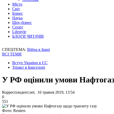
Місто
Світ
Бізнес
Наука
Шоу-бізнес
Спорт
Lifestyle
БЛОГИ ЧИТАЧІВ
СПЕЦТЕМА:
Війна в Ірані
ВСІ ТЕМИ
Вступ України в ЄС
Теракт в Барселоні
У РФ оцінили умови Нафтогаз
Корреспондент.net, 16 травня 2019, 13:54
0
551
Фото: Reuters