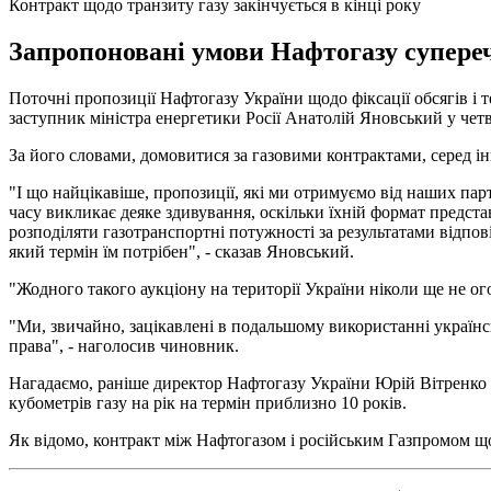
Контракт щодо транзиту газу закінчується в кінці року
Запропоновані умови Нафтогазу супереч
Поточні пропозиції Нафтогазу України щодо фіксації обсягів і 
заступник міністра енергетики Росії Анатолій Яновський у четв
За його словами, домовитися за газовими контрактами, серед ін
"І що найцікавіше, пропозиції, які ми отримуємо від наших пар
часу викликає деяке здивування, оскільки їхній формат предс
розподіляти газотранспортні потужності за результатами відпові
який термін їм потрібен", - сказав Яновський.
"Жодного такого аукціону на території України ніколи ще не ог
"Ми, звичайно, зацікавлені в подальшому використанні українс
права", - наголосив чиновник.
Нагадаємо, раніше директор Нафтогазу України Юрій Вітренко
кубометрів газу на рік на термін приблизно 10 років.
Як відомо, контракт між Нафтогазом і російським Газпромом щодо