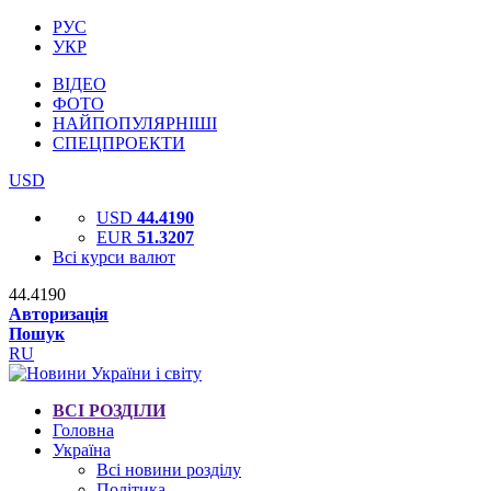
РУС
УКР
ВІДЕО
ФОТО
НАЙПОПУЛЯРНІШІ
СПЕЦПРОЕКТИ
USD
USD
44.4190
EUR
51.3207
Всі курси валют
44.4190
Авторизація
Пошук
RU
ВСІ РОЗДІЛИ
Головна
Україна
Всі новини розділу
Політика