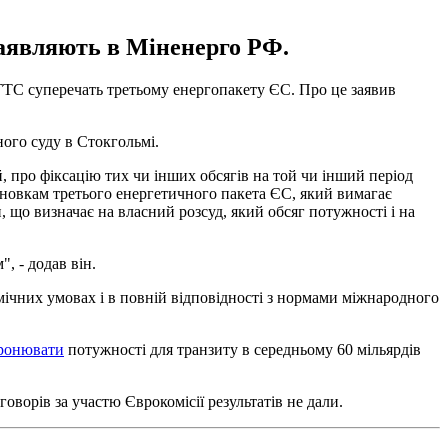
заявляють в Міненерго РФ.
у ГТС суперечать третьому енергопакету ЄС. Про це заявив
ного суду в Стокгольмі.
, про фіксацію тих чи інших обсягів на той чи інший період
ановкам третього енергетичного пакета ЄС, який вимагає
, що визначає на власний розсуд, який обсяг потужності і на
, - додав він.
мічних умовах і в повній відповідності з нормами міжнародного
бронювати
потужності для транзиту в середньому 60 мільярдів
оворів за участю Єврокомісії результатів не дали.