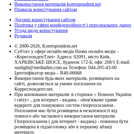
Використання матеріалів korrespondent.net
Правила користування сайтом
Договір користування сайтом
Політика у сфері конфіденційності і персональних даних
Угода щодо користування
Редакція
© 2000-2026, Korrespondent.net
Суб'єкт у сфері онлайн-медіа Назва онлайн-медіа –
«КореспонденТ.net» Адреса: 02091, місто Київ,
ХАРКІВСЬКЕ ШОСЕ, будинок 172-Б, офіс 208/1 E-mail:
sunlight@mediadim.com.ua
Телефон: 044-205-43-00
Ідентифікатор медіа – R40-06068
Використання будь-яких матеріалів, розміщених на
сайті, дозволяється за умови посилання на
Корреспондент.net.
При копіюванні матеріалів зі сторінки « Новини України
і світу» , для інтернет - видань - обов'язкове пряме
відкрите для пошукових систем гіперпосилання .
Посилання має бути розміщена в незалежності від
повного або часткового використання матеріалів.
Гіперпосилання ( для інтернет - видань) - повинна бути
розміщена в підзаголовку або в першому абзаці
матеріалу.