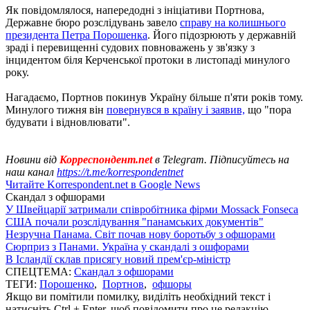
Як повідомлялося, напередодні з ініціативи Портнова,
Державне бюро розслідувань завело
справу на колишнього
президента Петра Порошенка
. Його підозрюють у державній
зраді і перевищенні судових повноважень у зв'язку з
інцидентом біля Керченської протоки в листопаді минулого
року.
Нагадаємо, Портнов покинув Україну більше п'яти років тому.
Минулого тижня він
повернувся в країну і заявив,
що "пора
будувати і відновлювати".
Новини від
Корреспондент.net
в Telegram. Підписуйтесь на
наш канал
https://t.me/korrespondentnet
Читайте Korrespondent.net в Google News
Скандал з офшорами
У Швейцарії затримали співробітника фірми Mossack Fonseca
США почали розслідування "панамських документів"
Незручна Панама. Світ почав нову боротьбу з офшорами
Сюрприз з Панами. Україна у скандалі з ошфорами
В Ісландії склав присягу новий прем'єр-міністр
СПЕЦТЕМА:
Скандал з офшорами
ТЕГИ:
Порошенко
,
Портнов
,
офшоры
Якщо ви помітили помилку, виділіть необхідний текст і
натисніть Ctrl + Enter, щоб повідомити про це редакцію.