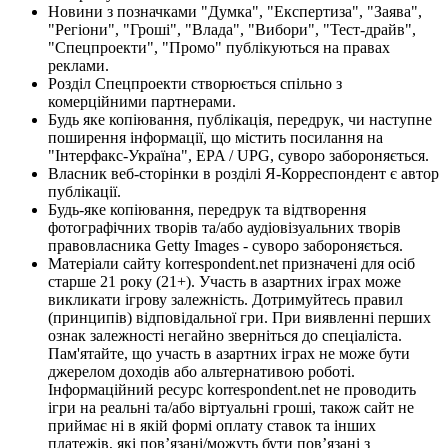
Новини з позначками "Думка", "Експертиза", "Заява",
"Регіони", "Гроші", "Влада", "Вибори", "Тест-драйв",
"Спецпроекти", "Промо" публікуються на правах
реклами.
Розділ Спецпроекти створюється спільно з
комерційними партнерами.
Будь яке копіювання, публікація, передрук, чи наступне
поширення інформації, що містить посилання на
"Інтерфакс-Україна", EPA / UPG, суворо забороняється.
Власник веб-сторінки в розділі Я-Корреспондент є автор
публікації.
Будь-яке копіювання, передрук та відтворення
фотографічних творів та/або аудіовізуальних творів
правовласника Getty Images - суворо забороняється.
Матеріали сайту korrespondent.net призначені для осіб
старше 21 року (21+). Участь в азартних іграх може
викликати ігрову залежність. Дотримуйтесь правил
(принципів) відповідальної гри. При виявленні перших
ознак залежності негайно зверніться до спеціаліста.
Пам'ятайте, що участь в азартних іграх не може бути
джерелом доходів або альтернативою роботі.
Інформаційний ресурс korrespondent.net не проводить
ігри на реальні та/або віртуальні гроші, також сайт не
приймає ні в якій формі оплату ставок та інших
платежів, які пов’язані/можуть бути пов’язані з