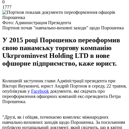
0
1777
Фото: Администрация Президента
Портнов почав "навчально-виховні заходи" щодо Порошенка
У 2015 році Порошенко переоформив
свою панамську торгову компанію
Ukrprominvest Holding LTD в нове
офшорне підприємство, каже юрист.
Колишній заступник глави Адміністрації президента при
Вікторі Януковичі, юрист Андрій Портнов в середу, 22 травня,
опублікував у
Facebook
документи, які свідчать про
переоформлення офшорних компаній екс-президента Петра
Порошенка.
"Друзі, як і обіцяв, починаємо комплекс міжнародних
навчально-виховних заходів щодо Порошенка. За посиланням
публікую нотаріальний документ, який свідчить, що в квітні