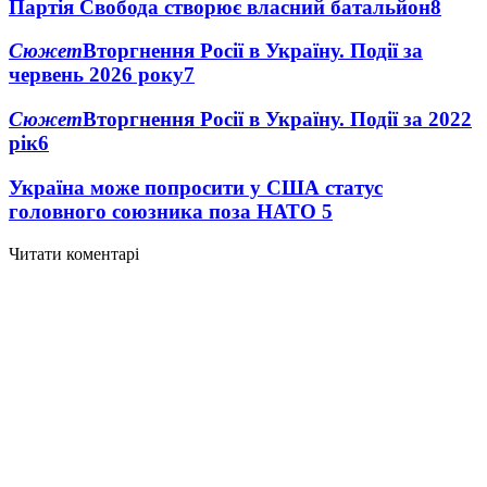
Партія Свобода створює власний батальйон
8
Сюжет
Вторгнення Росії в Україну. Події за
червень 2026 року
7
Сюжет
Вторгнення Росії в Україну. Події за 2022
рік
6
Україна може попросити у США статус
головного союзника поза НАТО
5
Читати коментарі