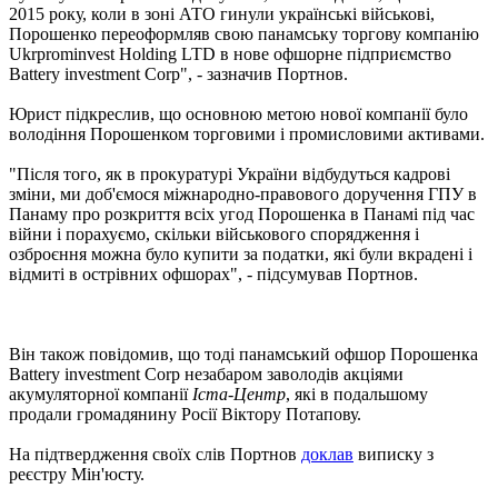
2015 року, коли в зоні АТО гинули українські військові,
Порошенко переоформляв свою панамську торгову компанію
Ukrprominvest Holding LTD в нове офшорне підприємство
Battery investment Corp", - зазначив Портнов.
Юрист підкреслив, що основною метою нової компанії було
володіння Порошенком торговими і промисловими активами.
"Після того, як в прокуратурі України відбудуться кадрові
зміни, ми доб'ємося міжнародно-правового доручення ГПУ в
Панаму про розкриття всіх угод Порошенка в Панамі під час
війни і порахуємо, скільки військового спорядження і
озброєння можна було купити за податки, які були вкрадені і
відмиті в острівних офшорах", - підсумував Портнов.
Він також повідомив, що тоді панамський офшор Порошенка
Battery investment Corp незабаром заволодів акціями
акумуляторної компанії
Іста-Центр
, які в подальшому
продали громадянину Росії Віктору Потапову.
На підтвердження своїх слів Портнов
доклав
виписку з
реєстру Мін'юсту.