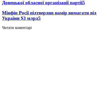
Донецької обласної організації партії
5
Мінфін Росії підтвердив намір вимагати від
України $3 млрд
5
Читати коментарі