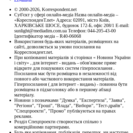
© 2000-2026, Korrespondent.net
Суб'єкт у сфері онлайн-медіа Назва онлайн-медіа –
«КореспонденТ.net» Адреса: 02091, місто Київ,
ХАРКІВСЬКЕ ШОСЕ, будинок 172-Б, офіс 208/1 E-mail:
sunlight@mediadim.com.ua
Телефон: 044-205-43-00
Ідентифікатор медіа – R40-06068
Використання будь-яких матеріалів, розміщених на
сайті, дозволяється за умови посилання на
Корреспондент.net.
При копіюванні матеріалів зі сторінки « Новини України
і світу» , для інтернет - видань - обов'язкове пряме
відкрите для пошукових систем гіперпосилання .
Посилання має бути розміщена в незалежності від
повного або часткового використання матеріалів.
Гіперпосилання ( для інтернет - видань) - повинна бути
розміщена в підзаголовку або в першому абзаці
матеріалу.
Новини з позначками "Думка", "Експертиза", "Заява",
"Регіони", "Гроші", "Влада", "Вибори", "Тест-драйв",
"Спецпроекти", "Промо" публікуються на правах
реклами.
Розділ Спецпроекти створюється спільно з
комерційними партнерами.
Будь яке копіювання, публікація, передрук, чи наступне