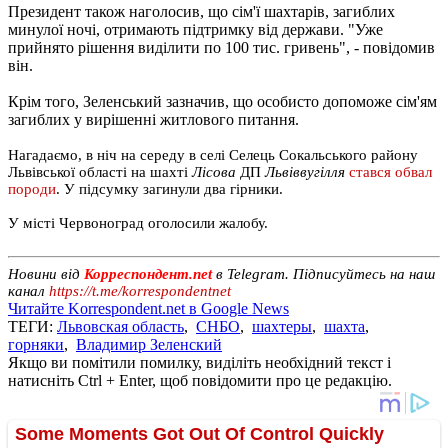
Президент також наголосив, що сім'ї шахтарів, загиблих
минулої ночі, отримають підтримку від держави. "Уже
прийнято рішення виділити по 100 тис. гривень", - повідомив
він.
Крім того, Зеленський зазначив, що особисто допоможе сім'ям
загиблих у вирішенні житлового питання.
Нагадаємо, в ніч на середу в селі Селець Сокальського району
Львівської області на шахті
Лісова
ДП
Львіввугілля
стався обвал
породи
. У підсумку загинули два гірники.
У місті Червоноград оголосили жалобу.
Новини від
Корреспондент.net
в Telegram. Підписуйтесь на наш
канал
https://t.me/korrespondentnet
Читайте Korrespondent.net в Google News
ТЕГИ:
Львовская область
,
СНБО
,
шахтеры
,
шахта
,
горняки
,
Владимир Зеленский
Якщо ви помітили помилку, виділіть необхідний текст і
натисніть Ctrl + Enter, щоб повідомити про це редакцію.