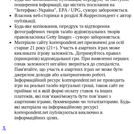
поширення інформації, що містить посилання на
"Інтерфакс-Україна", EPA / UPG, суворо забороняється.
Власник веб-сторінки в розділі Я-Корреспондент є автор
публікації.
Будь-яке копіювання, передрук та відтворення
фотографічних творів та/або аудіовізуальних творів
правовласника Getty Images - суворо забороняється.
Матеріали сайту korrespondent.net призначені для осіб
старше 21 року (21+). Участь в азартних іграх може
викликати ігрову залежність. Дотримуйтесь правил
(принципів) відповідальної гри. При виявленні перших
ознак залежності негайно зверніться до спеціаліста.
Пам'ятайте, що участь в азартних іграх не може бути
джерелом доходів або альтернативою роботі.
Інформаційний ресурс korrespondent.net не проводить
ігри на реальні та/або віртуальні гроші, також сайт не
приймає ні в якій формі оплату ставок та інших
платежів, які пов’язані/можуть бути пов’язані з
азартними іграми, букмекерами чи тоталізаторами. Будь-
які матеріали на інформаційному ресурсі
korrespondent.net публікуються виключно в
інформаційних цілях.
X