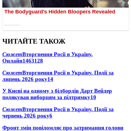
ЧИТАЙТЕ ТАКОЖ
Сюжет
Вторгнення Росії в Україну.
Онлайн
1463
128
Сюжет
Вторгнення Росії в Україну. Події за
липень 2026 року
14
У Києві на одному з білбордів Дарт Вейдер
подякував виборцям за підтримку
10
Сюжет
Вторгнення Росії в Україну. Події за
червень 2026 року
6
Фронт змін повідомляє про затримання голови