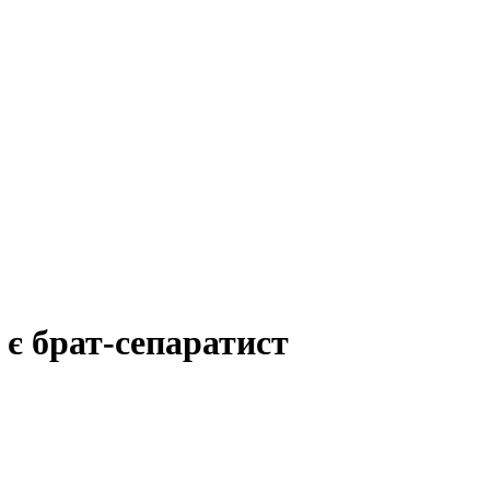
є брат-сепаратист