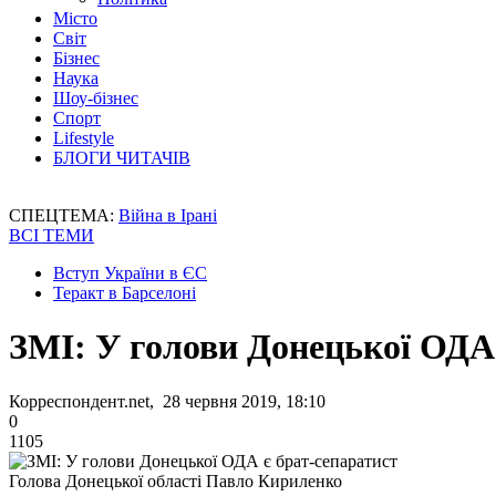
Місто
Світ
Бізнес
Наука
Шоу-бізнес
Спорт
Lifestyle
БЛОГИ ЧИТАЧІВ
СПЕЦТЕМА:
Війна в Ірані
ВСІ ТЕМИ
Вступ України в ЄС
Теракт в Барселоні
ЗМІ: У голови Донецької ОДА 
Корреспондент.net, 28 червня 2019, 18:10
0
1105
Голова Донецької області Павло Кириленко