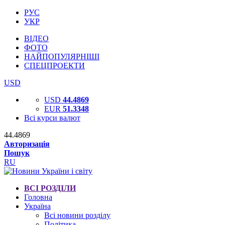
РУС
УКР
ВІДЕО
ФОТО
НАЙПОПУЛЯРНІШІ
СПЕЦПРОЕКТИ
USD
USD
44.4869
EUR
51.3348
Всі курси валют
44.4869
Авторизація
Пошук
RU
ВСІ РОЗДІЛИ
Головна
Україна
Всі новини розділу
Політика