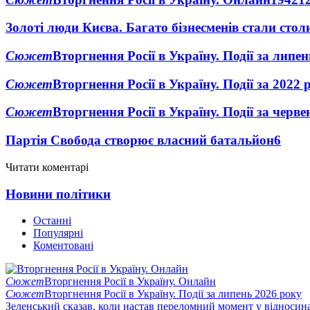
Золоті люди Києва. Багато бізнесменів стали ст
Сюжет
Вторгнення Росії в Україну. Події за липе
Сюжет
Вторгнення Росії в Україну. Події за 2022 
Сюжет
Вторгнення Росії в Україну. Події за черв
Партія Свобода створює власний батальйон
6
Читати коментарі
Новини політики
Останні
Популярні
Коментовані
Сюжет
Вторгнення Росії в Україну. Онлайн
Сюжет
Вторгнення Росії в Україну. Події за липень 2026 року
Зеленський сказав, коли настав переломний момент у відносин