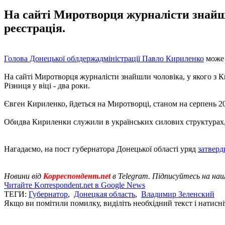
На сайті Миротворця журналісти знайшл
реєстрація.
Голова Донецької облдержадміністрації Павло Кириленко
може 
На сайті Миротворця журналісти знайшли чоловіка, у якого з Кир
Різниця у віці - два роки.
Євген Кириленко, йдеться на Миротворці, станом на серпень 20
Обидва Кириленки служили в українських силових структурах, 
Нагадаємо, на пост губернатора Донецької області уряд
затверд
Новини від
Корреспондент.net
в Telegram. Підписуйтесь на на
Читайте Korrespondent.net в Google News
ТЕГИ:
Губернатор
,
Донецкая область
,
Владимир Зеленский
Якщо ви помітили помилку, виділіть необхідний текст і натисніт