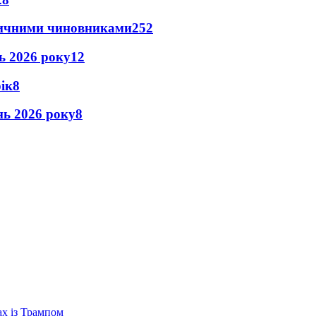
оличними чиновниками
25
2
нь 2026 року
12
рік
8
ень 2026 року
8
ах із Трампом