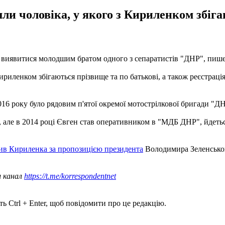
и чоловіка, у якого з Кириленком збігаю
виявитися молодшим братом одного з сепаратистів "ДНР", пиш
иленком збігаються прізвище та по батькові, а також реєстрація в
16 року було рядовим п'ятої окремої мотострілкової бригади "Д
але в 2014 році Євген став оперативником в "МДБ ДНР", йдеться
ив Кириленка за пропозицією президента
Володимира Зеленсько
ш канал
https://t.me/korrespondentnet
ь Ctrl + Enter, щоб повідомити про це редакцію.