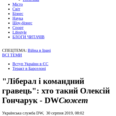
Місто
Світ
Бізнес
Наука
Шоу-бізнес
Спорт
Lifestyle
БЛОГИ ЧИТАЧІВ
СПЕЦТЕМА:
Війна в Ірані
ВСІ ТЕМИ
Вступ України в ЄС
Теракт в Барселоні
"Ліберал і командний
гравець": хто такий Олексій
Гончарук - DW
Сюжет
Українська служба DW, 30 серпня 2019, 08:02