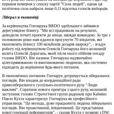
першим номером у списку партії "Сила людей", однак ця
політична сила набрала лише 0,11 відсотка голосів виборців.
Ліберал в економіці
За керівництва Гончарука BRDO здебільшого займався
дерегуляцією бізнесу. "Ми всі працювали на результат,
доводили початі проекти до кінця, завжди командою. За три з
половиною роки нам вдалося просунути 70 ініціатив, які
економлять бізнесу 100 мільйонів доларів щороку", - згадує
роботу під керівництвом Олексія Гончарука його колишній
колега Олексій Дорогань, який після нього обійняв посаду
голови BRDO. Він називає Гончарука надзвичайно
цілеспрямованою та вмотивованою людиною, яка системно
підходить до вирішення будь-якого питання.
В економічних питаннях Гончарук дотримується ліберальних
поглядів. Він входив до координаційної ради
праволіберального суспільно-політичного руху "Люди
важливі". Соратник нового прем'єра з цього руху, колишній
заступник голови Стратегічної групи радників при Кабміні
Павло Кухта характеризує Гончарука як професійного
управлінця. "Це молода, дуже працьовита людина ліберальних
поглядів. Він проактивний, ініціативний. Це представник
нової генерації реформаторів", - сказав Кухта у розмові з DW.