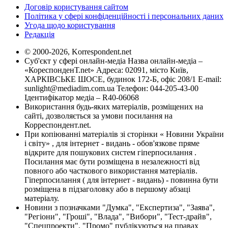
Договір користування сайтом
Політика у сфері конфіденційності і персональних даних
Угода щодо користування
Редакція
© 2000-2026, Korrespondent.net
Суб'єкт у сфері онлайн-медіа Назва онлайн-медіа –
«КореспонденТ.net» Адреса: 02091, місто Київ,
ХАРКІВСЬКЕ ШОСЕ, будинок 172-Б, офіс 208/1 E-mail:
sunlight@mediadim.com.ua
Телефон: 044-205-43-00
Ідентифікатор медіа – R40-06068
Використання будь-яких матеріалів, розміщених на
сайті, дозволяється за умови посилання на
Корреспондент.net.
При копіюванні матеріалів зі сторінки « Новини України
і світу» , для інтернет - видань - обов'язкове пряме
відкрите для пошукових систем гіперпосилання .
Посилання має бути розміщена в незалежності від
повного або часткового використання матеріалів.
Гіперпосилання ( для інтернет - видань) - повинна бути
розміщена в підзаголовку або в першому абзаці
матеріалу.
Новини з позначками "Думка", "Експертиза", "Заява",
"Регіони", "Гроші", "Влада", "Вибори", "Тест-драйв",
"Спецпроекти", "Промо" публікуються на правах