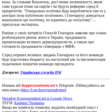
вона. За словами Конончук, досі немає визначеності, яким
саме курсом ітиме ця партія і чи будуть реформи серед її
пріоритетів. "Генеральна політика буде вироблятися там та у
центрах поза публічною політикою, і Гончаруку доведеться
виконувати цю політику, не вдаючись до популізму", -
припускає експертка.
Раніше у своїх інтерв'ю Олексій Гончарук заявляв про плани
розблокувати ринок землі в Україні, продовжити
приватизацію великих держпідприємств, а також про
готовність продовжити співпрацю з МВФ.
Серед перших великих завдань Гончарука та його команди
буде підготовка бюджету на наступний рік та імплементація
податкових ініціатив команди президента.
Джерело:
Українська служба DW
Новини від
Корреспондент.net
в Telegram. Підписуйтесь на
наш канал
https://t.me/korrespondentnet
Читайте Korrespondent.net в Google News
ТЕГИ:
Кабмин Украины
Якщо ви помітили помилку, виділіть необхідний текст і
натисніть Ctrl + Enter, щоб повідомити про це редакцію.