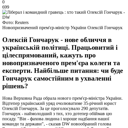
0
699
Фото: Reuters
Новопризначений прем'єр-міністр України Олексій Гончарук
Олексій Гончарук - нове обличчя в
українській політиці. Працьовитий і
цілеспрямований, кажуть про
новопризначеного прем'єра колеги та
експерти. Найбільше питання: чи буде
Гончарук самостійним в ухваленні
рішень?
Нова Верховна Рада обрала нового прем'єр-міністра України.
Відтепер український уряд очолюватиме 35-річний юрист
Олексій Гончарук. За це проголосувало 290 депутатів.
Гончарук - наймолодший з тих, хто дотепер обіймав цю
посаду. "Він - фахова людина і хороше надбання нашої
команди та держави", - сказав DW новообраний голова