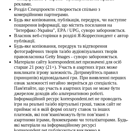
реклами.
Розділ Спецпроекти створюється спільно з
комерційними партнерами.
Будь яке копіювання, публікація, передрук, чи наступне
поширення інформації, що містить посилання на
"Інтерфакс-Україна", EPA / UPG, суворо забороняється.
Власник веб-сторінки в розділі Я-Корреспондент є автор
публікації.
Будь-яке копіювання, передрук та відтворення
фотографічних творів та/або аудіовізуальних творів
правовласника Getty Images - суворо забороняється.
Матеріали сайту korrespondent.net призначені для осіб
старше 21 року (21+). Участь в азартних іграх може
викликати ігрову залежність. Дотримуйтесь правил
(принципів) відповідальної гри. При виявленні перших
ознак залежності негайно зверніться до спеціаліста.
Пам'ятайте, що участь в азартних іграх не може бути
джерелом доходів або альтернативою роботі.
Інформаційний ресурс korrespondent.net не проводить
ігри на реальні та/або віртуальні гроші, також сайт не
приймає ні в якій формі оплату ставок та інших
платежів, які пов’язані/можуть бути пов’язані з
азартними іграми, букмекерами чи тоталізаторами. Будь-
які матеріали на інформаційному ресурсі
korrespondent.net публікуються виключно в