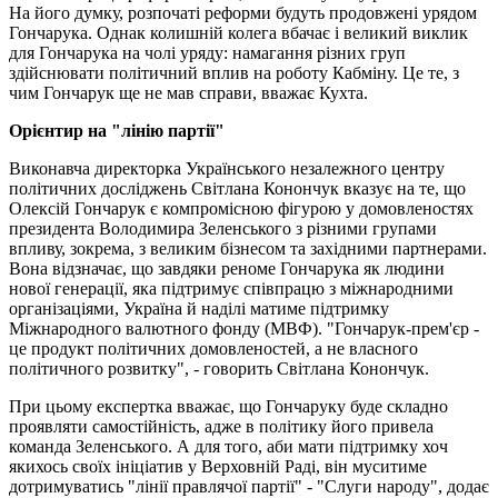
На його думку, розпочаті реформи будуть продовжені урядом
Гончарука. Однак колишній колега вбачає і великий виклик
для Гончарука на чолі уряду: намагання різних груп
здійснювати політичний вплив на роботу Кабміну. Це те, з
чим Гончарук ще не мав справи, вважає Кухта.
Орієнтир на "лінію партії"
Виконавча директорка Українського незалежного центру
політичних досліджень Світлана Конончук вказує на те, що
Олексій Гончарук є компромісною фігурою у домовленостях
президента Володимира Зеленського з різними групами
впливу, зокрема, з великим бізнесом та західними партнерами.
Вона відзначає, що завдяки реноме Гончарука як людини
нової генерації, яка підтримує співпрацю з міжнародними
організаціями, Україна й наділі матиме підтримку
Міжнародного валютного фонду (МВФ). "Гончарук-прем'єр -
це продукт політичних домовленостей, а не власного
політичного розвитку", - говорить Світлана Конончук.
При цьому експертка вважає, що Гончаруку буде складно
проявляти самостійність, адже в політику його привела
команда Зеленського. А для того, аби мати підтримку хоч
якихось своїх ініціатив у Верховній Раді, він муситиме
дотримуватись "лінії правлячої партії" - "Слуги народу", додає