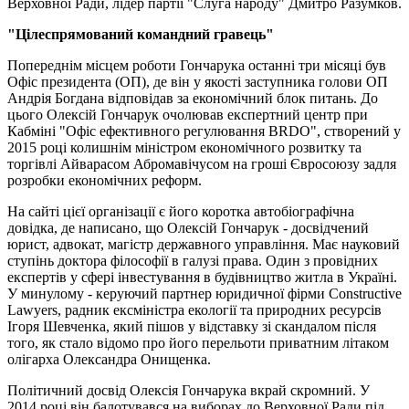
Верховної Ради, лідер партії "Слуга народу" Дмитро Разумков.
"Цілеспрямований командний гравець"
Попереднім місцем роботи Гончарука останні три місяці був
Офіс президента (ОП), де він у якості заступника голови ОП
Андрія Богдана відповідав за економічний блок питань. До
цього Олексій Гончарук очолював експертний центр при
Кабміні "Офіс ефективного регулювання BRDO", створений у
2015 році колишнім міністром економічного розвитку та
торгівлі Айварасом Абромавічусом на гроші Євросоюзу задля
розробки економічних реформ.
На сайті цієї організації є його коротка автобіографічна
довідка, де написано, що Олексій Гончарук - досвідчений
юрист, адвокат, магістр державного управління. Має науковий
ступінь доктора філософії в галузі права. Один з провідних
експертів у сфері інвестування в будівництво житла в Україні.
У минулому - керуючий партнер юридичної фірми Constructive
Lawyers, радник ексміністра екології та природних ресурсів
Ігоря Шевченка, який пішов у відставку зі скандалом після
того, як стало відомо про його перельоти приватним літаком
олігарха Олександра Онищенка.
Політичний досвід Олексія Гончарука вкрай скромний. У
2014 році він балотувався на виборах до Верховної Ради під