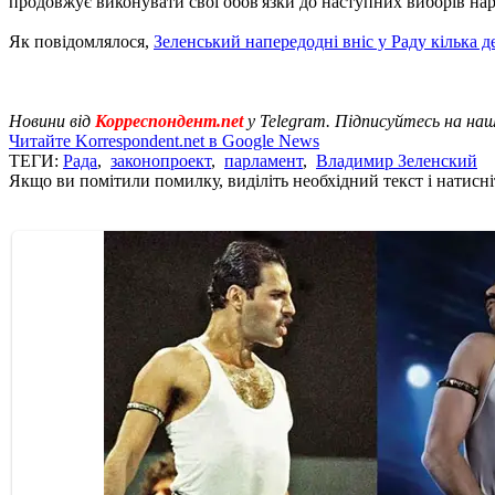
продовжує виконувати свої обов'язки до наступних виборів нар
Як повідомлялося,
Зеленський напередодні вніс у Раду кілька д
Новини від
Корреспондент.net
у Telegram. Підписуйтесь на на
Читайте Korrespondent.net в Google News
ТЕГИ:
Рада
,
законопроект
,
парламент
,
Владимир Зеленский
Якщо ви помітили помилку, виділіть необхідний текст і натисніт