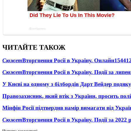
ЧИТАЙТЕ ТАКОЖ
Сюжет
Вторгнення Росії в Україну. Онлайн
1544
1
Сюжет
Вторгнення Росії в Україну. Події за липе
У Києві на одному з білбордів Дарт Вейдер подяк
Правозахисник, який втік з України, просить полі
Мінфін Росії підтвердив намір вимагати від Укра
Сюжет
Вторгнення Росії в Україну. Події за 2022 