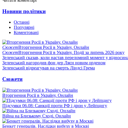
Читати коментарі
Новини політики
Останні
Популярні
Коментовані
Сюжет
Вторгнення Росії в Україну. Онлайн
Сюжет
Вторгнення Росії в Україну. Події за липень 2026 року
Зеленський сказав, коли настав переломний момент у відносин
Зеленський нагородив фон дер Ляєн новим орденом
Зеленський відреагував на смерть Ліндсі Грема
Сюжети
Вторгнення Росії в Україну. Онлайн
Підсумки 06.08: Санкції проти РФ і дрон у Лейпцигу
Війна на Близькому Сході. Онлайн
Бенкет генералів. Наслідки вибуху в Москві