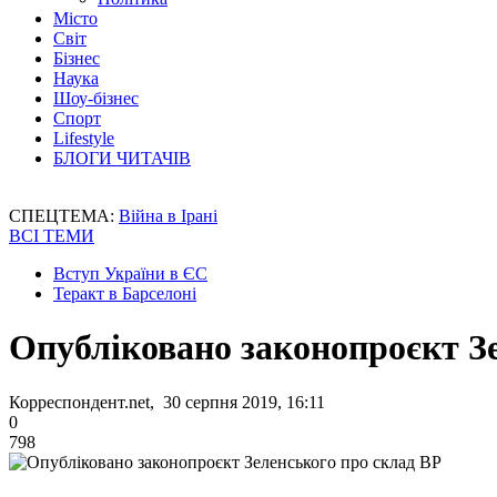
Місто
Світ
Бізнес
Наука
Шоу-бізнес
Спорт
Lifestyle
БЛОГИ ЧИТАЧІВ
СПЕЦТЕМА:
Війна в Ірані
ВСІ ТЕМИ
Вступ України в ЄС
Теракт в Барселоні
Опубліковано законопроєкт З
Корреспондент.net, 30 серпня 2019, 16:11
0
798