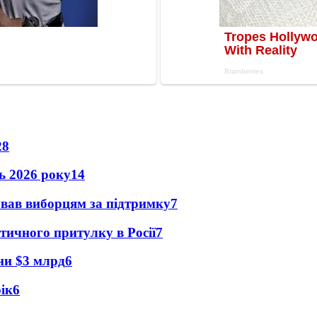
28
нь 2026 року
14
ував виборцям за підтримку
7
тичного притулку в Росії
7
їни $3 млрд
6
рік
6