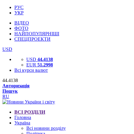
РУС
УКР
ВІДЕО
ФОТО
НАЙПОПУЛЯРНІШІ
СПЕЦПРОЕКТИ
USD
USD
44.4138
EUR
51.2998
Всі курси валют
44.4138
Авторизація
Пошук
RU
ВСІ РОЗДІЛИ
Головна
Україна
Всі новини розділу
Політика