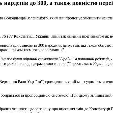
 нардепів до 300, а також повністю пере
нта Володимира Зеленського, яким він пропонує зменшити консти
 76 і 77 Конституції України, який визначений президентом як н
ховної Ради становить 300 народних депутатів, які також обирают
 права шляхом таємного голосування".
(
"може бути обраний громадянин України" в поточній редакції, -
'яти років і володіє державною мовою (
"і проживає в Україні про
ерховної Ради України") громадянин, який має судимість за вчи
да обирається за пропорційною системою. При цьому залишаєтьс
рання чинності цього закону про внесення змін до Конституції Ве