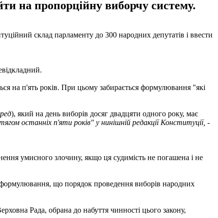
йти на пропорційну виборчу систему.
туційний склад парламенту до 300 народних депутатів і ввести
евідкладний.
ься на п'ять років. При цьому забирається формулювання "які
 ред
), який на день виборів досяг двадцяти одного року, має
тягом останніх п'яти років" у нинішній редакції Конституції, -
нення умисного злочину, якщо ця судимість не погашена і не
я формулювання, що порядок проведення виборів народних
рховна Рада, обрана до набуття чинності цього закону,