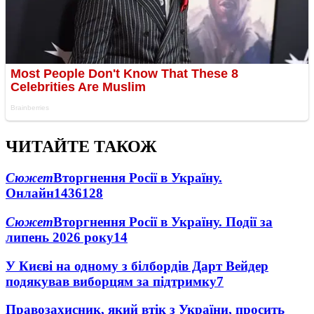
ЧИТАЙТЕ ТАКОЖ
Сюжет
Вторгнення Росії в Україну.
Онлайн
1436
128
Сюжет
Вторгнення Росії в Україну. Події за
липень 2026 року
14
У Києві на одному з білбордів Дарт Вейдер
подякував виборцям за підтримку
7
Правозахисник, який втік з України, просить