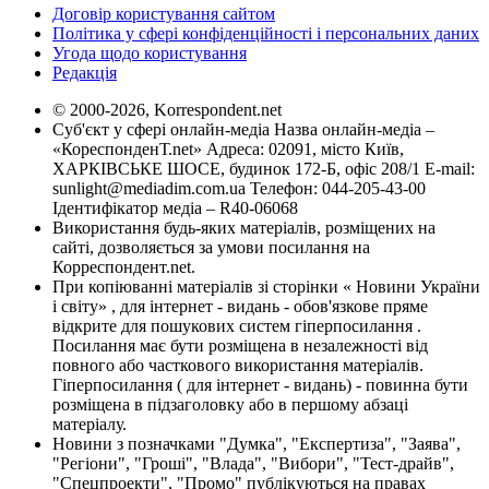
Договір користування сайтом
Політика у сфері конфіденційності і персональних даних
Угода щодо користування
Редакція
© 2000-2026, Korrespondent.net
Суб'єкт у сфері онлайн-медіа Назва онлайн-медіа –
«КореспонденТ.net» Адреса: 02091, місто Київ,
ХАРКІВСЬКЕ ШОСЕ, будинок 172-Б, офіс 208/1 E-mail:
sunlight@mediadim.com.ua
Телефон: 044-205-43-00
Ідентифікатор медіа – R40-06068
Використання будь-яких матеріалів, розміщених на
сайті, дозволяється за умови посилання на
Корреспондент.net.
При копіюванні матеріалів зі сторінки « Новини України
і світу» , для інтернет - видань - обов'язкове пряме
відкрите для пошукових систем гіперпосилання .
Посилання має бути розміщена в незалежності від
повного або часткового використання матеріалів.
Гіперпосилання ( для інтернет - видань) - повинна бути
розміщена в підзаголовку або в першому абзаці
матеріалу.
Новини з позначками "Думка", "Експертиза", "Заява",
"Регіони", "Гроші", "Влада", "Вибори", "Тест-драйв",
"Спецпроекти", "Промо" публікуються на правах