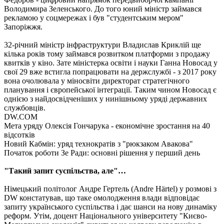
Володимира Зеленського. До того юний міністр займався
рекламою у соцмережах і був "студентським мером"
Запоріжжя.
32-річний міністр інфраструктури Владислав Криклій ще
кілька років тому займався розвитком платформи з продажу
квитків у кіно. Зате міністерка освіти і науки Ганна Новосад у
свої 29 вже встигла попрацювати на держслужбі - з 2017 року
вона очолювала у міносвіти директорат стратегічного
планування і європейської інтеграції. Таким чином Новосад є
однією з найдосвідченіших у нинішньому уряді державних
службовців.
DW.COM
Мета уряду Олексія Гончарука - економічне зростання на 40
відсотків
Новий Кабмін: уряд технократів з "рюкзаком Авакова"
Початок роботи Зе Ради: основні рішення у перший день
"Такий запит суспільства, але"…
Німецький політолог Андре Гертель (Andre Härtel) у розмові з
DW констатував, що таке омолодження влади відповідає
запиту українського суспільства і дає шанси на нову динаміку
реформ. Утім, доцент Національного університету "Києво-