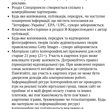
реклами.
Розділ Спецпроекти створюється спільно з
комерційними партнерами.
Будь яке копіювання, публікація, передрук, чи наступне
поширення інформації, що містить посилання на
"Інтерфакс-Україна", EPA / UPG, суворо забороняється.
Власник веб-сторінки в розділі Я-Корреспондент є автор
публікації.
Будь-яке копіювання, передрук та відтворення
фотографічних творів та/або аудіовізуальних творів
правовласника Getty Images - суворо забороняється.
Матеріали сайту korrespondent.net призначені для осіб
старше 21 року (21+). Участь в азартних іграх може
викликати ігрову залежність. Дотримуйтесь правил
(принципів) відповідальної гри. При виявленні перших
ознак залежності негайно зверніться до спеціаліста.
Пам'ятайте, що участь в азартних іграх не може бути
джерелом доходів або альтернативою роботі.
Інформаційний ресурс korrespondent.net не проводить
ігри на реальні та/або віртуальні гроші, також сайт не
приймає ні в якій формі оплату ставок та інших
платежів, які пов’язані/можуть бути пов’язані з
азартними іграми, букмекерами чи тоталізаторами. Будь-
які матеріали на інформаційному ресурсі
korrespondent.net публікуються виключно в