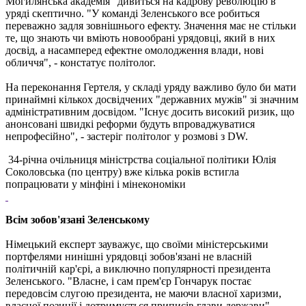
Могилянська академія" дивиться на кадрову революцію в
уряді скептично. "У команді Зеленського все робиться
переважно задля зовнішнього ефекту. Значення має не стільки
те, що знають чи вміють новообрані урядовці, який в них
досвід, а насамперед ефектне омолодження влади, нові
обличчя", - констатує політолог.
На переконання Гертеля, у складі уряду важливо було би мати
принаймні кількох досвідчених "державних мужів" зі значним
адміністративним досвідом. "Існує досить високий ризик, що
анонсовані швидкі реформи будуть впроваджуватися
непрофесійно", - застеріг політолог у розмові з DW.
34-річна очільниця міністрства соціальної політики Юлія
Соколовська (по центру) вже кілька років встигла
попрацювати у мінфіні і мінекономіки
Всім зобов'язані Зеленському
Німецький експерт зауважує, що своїми міністерськими
портфелями нинішні урядовці зобов'язані не власній
політичній кар'єрі, а виключно популярності президента
Зеленського. "Власне, і сам прем'єр Гончарук постає
передовсім слугою президента, не маючи власної харизми,
власної позиції і дотримується приписів глави держави", -