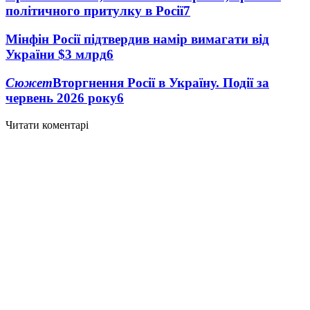
політичного притулку в Росії
7
Мінфін Росії підтвердив намір вимагати від
України $3 млрд
6
Сюжет
Вторгнення Росії в Україну. Події за
червень 2026 року
6
Читати коментарі