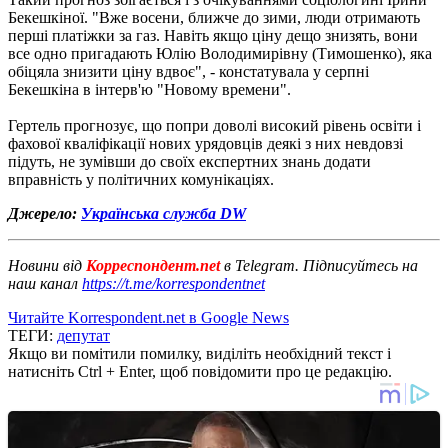
Бекешкіної. "Вже восени, ближче до зими, люди отримають
перші платіжки за газ. Навіть якщо ціну дещо знизять, вони
все одно пригадають Юлію Володимирівну (Тимошенко), яка
обіцяла знизити ціну вдвоє", - констатувала у серпні
Бекешкіна в інтерв'ю "Новому времени".
Гертель прогнозує, що попри доволі високий рівень освіти і
фахової кваліфікації нових урядовців деякі з них невдовзі
підуть, не зумівши до своїх експертних знань додати
вправність у політичних комунікаціях.
Джерело:
Українська служба DW
Новини від
Корреспондент.net
в Telegram. Підписуйтесь на
наш канал
https://t.me/korrespondentnet
Читайте Korrespondent.net в Google News
ТЕГИ:
депутат
Якщо ви помітили помилку, виділіть необхідний текст і
натисніть Ctrl + Enter, щоб повідомити про це редакцію.