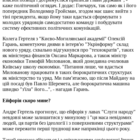
каже політичний оглядач. І додає: Гончарук, так само як і його
попередник Володимир Гройсман, згодом має шанс вийти з
тіні президента, якщо йому таки вдасться сформувати з
молодих урядовців самодостатню команду і побудувати
систему ефективних політичних комунікацій.
Колега Гертеля з "Києво-Могилянської академії" Олексій
Гарань, коментуючи днями в інтерв'ю "Укрінформу" склад
нового уряду, схвально відгукнувся про "технократів", таких
як міністерка фінансів Оксана Маркарова, а також міністр
економіки Тимофій Милованов, який донедавна очолював
Київську школу економіки. "Питання лише, чи вдасться
Милованову працювати в таких бюрократичних структурах
як міністерство та уряд. Ми пам’ятаємо, що після Майдану на
цій посаді був Павло Шеремета, але бюрократична машина
швидко "з'їла" його...", - нагадав Гарань.
Ейфорія скоро мине?
Андре Гертель прогнозує, що ейфорія у лавах "Слуги народу"
невдовзі може залишитися у минулому і "ця маса невідомих
людей, ця партія без ідеології і з поверхневими структурами"
може пережити перші труднощі вже наприкінці цього року.
Такий прогноз збігається і з очікуваннями соціологині Ірини