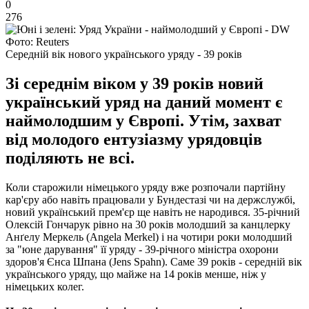
0
276
Фото: Reuters
Середній вік нового українського уряду - 39 років
Зі середнім віком у 39 років новий
український уряд на даний момент є
наймолодшим у Європі. Утім, захват
від молодого ентузіазму урядовців
поділяють не всі.
Коли старожили німецького уряду вже розпочали партійну
кар'єру або навіть працювали у Бундестазі чи на держслужбі,
новий український прем'єр ще навіть не народився. 35-річний
Олексій Гончарук рівно на 30 років молодший за канцлерку
Анґелу Меркель (Angela Merkel) і на чотири роки молодший
за "юне дарування" її уряду - 39-річного міністра охорони
здоров'я Єнса Шпана (Jens Spahn). Саме 39 років - середній вік
українського уряду, що майже на 14 років менше, ніж у
німецьких колег.