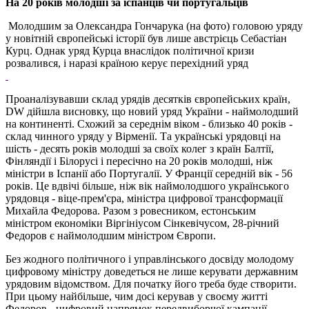
На 20 років молодші за іспанців чи португальців
Молодшим за Олександра Гончарука (на фото) головою уряду
у новітній європейські історії був лише австрієць Себастіан
Курц. Однак уряд Курца внаслідок політичної кризи
розвалився, і наразі країною керує перехідний уряд
Проаналізувавши склад урядів десятків європейських країн,
DW дійшла висновку, що новий уряд України - наймолодший
на континенті. Схожий за середнім віком - близько 40 років -
склад чинного уряду у Вірменії. Та українські урядовці на
шість - десять років молодші за своїх колег з країн Балтії,
Фінляндії і Білорусі і пересічно на 20 років молодші, ніж
міністри в Іспанії або Португалії. У Франції середній вік - 56
років. Це вдвічі більше, ніж вік наймолодшого українського
урядовця - віце-прем'єра, міністра цифрової трансформації
Михайла Федорова. Разом з ровесником, естонським
міністром економіки Віргініусом Сінкевічусом, 28-річний
Федоров є наймолодшим міністром Європи.
Без жодного політичного і управлінського досвіду молодому
цифровому міністру доведеться не лише керувати державним
урядовим відомством. Для початку його треба буде створити.
При цьому найбільше, чим досі керував у своєму житті
Федоров - цифровий напрямок передвиборчої кампанії