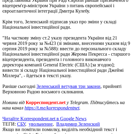
представника України при Раді Європи раніше призначеного
віцепрем'єр-міністром України з питань європейської і
євроатлантичної інтеграції Дмитра Кулебу.
Крім того, Зеленський підписав указ про зміни у складі
Національної інвестиційної ради.
"На часткову зміну ст.2 указу президента України від 21
червня 2019 року за №423 (зі змінами, внесеними указом від 9
серпня 2019 року за №588): ввести до персонального складу
Національної інвестиційної ради Жерома Пекресса - старшого
віцепрезидента, президента і головного виконавчого
директора компанії General Electric (США) [за згодою];
вивести зі складу Національної інвестиційної ради Джеймі
Міллера", - йдеться в тексті указу.
Раніше сьогодні
Зеленський ветував три закони
, прийняті
Верховною Радою восьмого скликання.
Новини від
Корреспондент.net
у Telegram. Підписуйтесь на
наш канал
https://t.me/korrespondentnet
.
Читайте Korrespondent.net в Google News
ТЕГИ:
СБУ
,
увольнение
,
Владимир Зеленский
Якщо ви помітили помилку, виділіть необхідний текст і