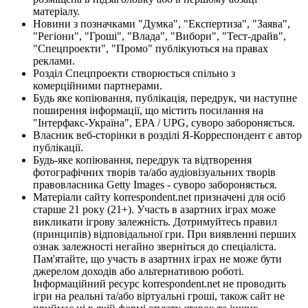
матеріалу.
Новини з позначками "Думка", "Експертиза", "Заява",
"Регіони", "Гроші", "Влада", "Вибори", "Тест-драйв",
"Спецпроекти", "Промо" публікуються на правах
реклами.
Розділ Спецпроекти створюється спільно з
комерційними партнерами.
Будь яке копіювання, публікація, передрук, чи наступне
поширення інформації, що містить посилання на
"Інтерфакс-Україна", EPA / UPG, суворо забороняється.
Власник веб-сторінки в розділі Я-Корреспондент є автор
публікації.
Будь-яке копіювання, передрук та відтворення
фотографічних творів та/або аудіовізуальних творів
правовласника Getty Images - суворо забороняється.
Матеріали сайту korrespondent.net призначені для осіб
старше 21 року (21+). Участь в азартних іграх може
викликати ігрову залежність. Дотримуйтесь правил
(принципів) відповідальної гри. При виявленні перших
ознак залежності негайно зверніться до спеціаліста.
Пам'ятайте, що участь в азартних іграх не може бути
джерелом доходів або альтернативою роботі.
Інформаційний ресурс korrespondent.net не проводить
ігри на реальні та/або віртуальні гроші, також сайт не