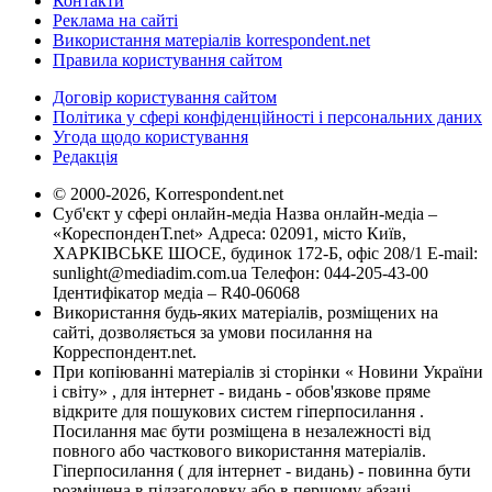
Контакти
Реклама на сайті
Використання матеріалів korrespondent.net
Правила користування сайтом
Договір користування сайтом
Політика у сфері конфіденційності і персональних даних
Угода щодо користування
Редакція
© 2000-2026, Korrespondent.net
Суб'єкт у сфері онлайн-медіа Назва онлайн-медіа –
«КореспонденТ.net» Адреса: 02091, місто Київ,
ХАРКІВСЬКЕ ШОСЕ, будинок 172-Б, офіс 208/1 E-mail:
sunlight@mediadim.com.ua
Телефон: 044-205-43-00
Ідентифікатор медіа – R40-06068
Використання будь-яких матеріалів, розміщених на
сайті, дозволяється за умови посилання на
Корреспондент.net.
При копіюванні матеріалів зі сторінки « Новини України
і світу» , для інтернет - видань - обов'язкове пряме
відкрите для пошукових систем гіперпосилання .
Посилання має бути розміщена в незалежності від
повного або часткового використання матеріалів.
Гіперпосилання ( для інтернет - видань) - повинна бути
розміщена в підзаголовку або в першому абзаці