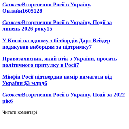
Сюжет
Вторгнення Росії в Україну.
Онлайн
1605
128
Сюжет
Вторгнення Росії в Україну. Події за
липень 2026 року
15
У Києві на одному з білбордів Дарт Вейдер
подякував виборцям за підтримку
7
Правозахисник, який втік з України, просить
політичного притулку в Росії
7
Мінфін Росії підтвердив намір вимагати від
України $3 млрд
6
Сюжет
Вторгнення Росії в Україну. Події за 2022
рік
6
Читати коментарі