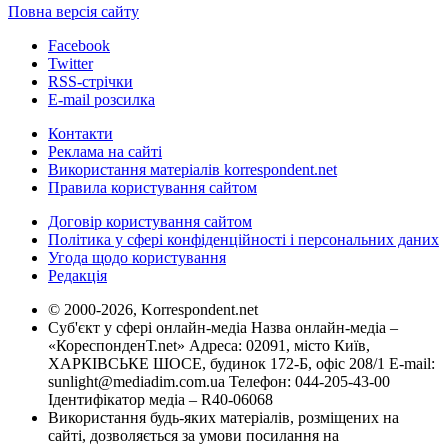
Повна версія сайту
Facebook
Twitter
RSS-стрічки
E-mail розсилка
Контакти
Реклама на сайті
Використання матеріалів korrespondent.net
Правила користування сайтом
Договір користування сайтом
Політика у сфері конфіденційності і персональних даних
Угода щодо користування
Редакція
© 2000-2026, Korrespondent.net
Суб'єкт у сфері онлайн-медіа Назва онлайн-медіа –
«КореспонденТ.net» Адреса: 02091, місто Київ,
ХАРКІВСЬКЕ ШОСЕ, будинок 172-Б, офіс 208/1 E-mail:
sunlight@mediadim.com.ua
Телефон: 044-205-43-00
Ідентифікатор медіа – R40-06068
Використання будь-яких матеріалів, розміщених на
сайті, дозволяється за умови посилання на