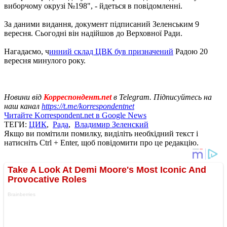
виборчому окрузі №198", - йдеться в повідомленні.
За даними видання, документ підписаний Зеленським 9
вересня. Сьогодні він надійшов до Верховної Ради.
Нагадаємо, ч
инний склад ЦВК був призначений
Радою 20
вересня минулого року.
Новини від
Корреспондент.net
в Telegram. Підписуйтесь на
наш канал
https://t.me/korrespondentnet
Читайте Korrespondent.net в Google News
ТЕГИ:
ЦИК
,
Рада
,
Владимир Зеленский
Якщо ви помітили помилку, виділіть необхідний текст і
натисніть Ctrl + Enter, щоб повідомити про це редакцію.