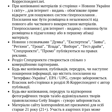
Корреспондент.net.
При копіюванні матеріалів зі сторінки « Новини України
і світу» , для інтернет - видань - обов'язкове пряме
відкрите для пошукових систем гіперпосилання .
Посилання має бути розміщена в незалежності від
повного або часткового використання матеріалів.
Гіперпосилання ( для інтернет - видань) - повинна бути
розміщена в підзаголовку або в першому абзаці
матеріалу.
Новини з позначками "Думка", "Експертиза", "Заява",
"Регіони", "Гроші", "Влада", "Вибори", "Тест-драйв",
"Спецпроекти", "Промо" публікуються на правах
реклами.
Розділ Спецпроекти створюється спільно з
комерційними партнерами.
Будь яке копіювання, публікація, передрук, чи наступне
поширення інформації, що містить посилання на
"Інтерфакс-Україна", EPA / UPG, суворо забороняється.
Власник веб-сторінки в розділі Я-Корреспондент є автор
публікації.
Будь-яке копіювання, передрук та відтворення
фотографічних творів та/або аудіовізуальних творів
правовласника Getty Images - суворо забороняється.
Матеріали сайту korrespondent.net призначені для осіб
старше 21 року (21+). Участь в азартних іграх може