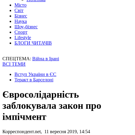
Місто
Світ
Бізнес
Наука
Шоу-бізнес
Спорт
Lifestyle
БЛОГИ ЧИТАЧІВ
СПЕЦТЕМА:
Війна в Ірані
ВСІ ТЕМИ
Вступ України в ЄС
Теракт в Барселоні
Євросолідарність
заблокувала закон про
імпічмент
Корреспондент.net, 11 вересня 2019, 14:54