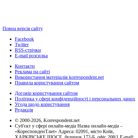
Повна версія сайту
Facebook
Twitter
RSS-стрічки
E-mail розсилка
Контакти
Реклама на сайті
Використання матеріалів korrespondent.net
Правила користування сайтом
Договір користування сайтом
Політика у сфері конфіденційності і персональних даних
Угода щодо користування
Редакція
© 2000-2026, Korrespondent.net
Суб'єкт у сфері онлайн-медіа Назва онлайн-медіа –
«КореспонденТ.net» Адреса: 02091, місто Київ,
ХАРКІВСЬКЕ ШОСЕ, будинок 172-Б, офіс 208/1 E-mail: