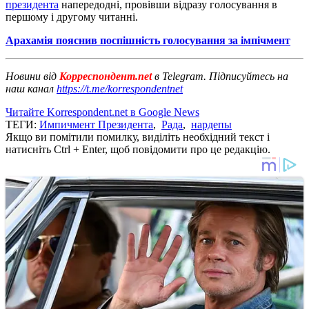
президента
напередодні, провівши відразу голосування в
першому і другому читанні.
Арахамія пояснив поспішність голосування за імпічмент
Новини від
Корреспондент.net
в Telegram. Підписуйтесь на
наш канал
https://t.me/korrespondentnet
Читайте Korrespondent.net в Google News
ТЕГИ:
Импичмент Президента
,
Рада
,
нардепы
Якщо ви помітили помилку, виділіть необхідний текст і
натисніть Ctrl + Enter, щоб повідомити про це редакцію.