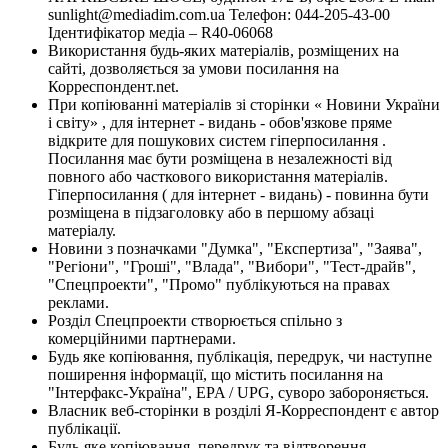
sunlight@mediadim.com.ua
Телефон: 044-205-43-00
Ідентифікатор медіа – R40-06068
Використання будь-яких матеріалів, розміщених на
сайті, дозволяється за умови посилання на
Корреспондент.net.
При копіюванні матеріалів зі сторінки « Новини України
і світу» , для інтернет - видань - обов'язкове пряме
відкрите для пошукових систем гіперпосилання .
Посилання має бути розміщена в незалежності від
повного або часткового використання матеріалів.
Гіперпосилання ( для інтернет - видань) - повинна бути
розміщена в підзаголовку або в першому абзаці
матеріалу.
Новини з позначками "Думка", "Експертиза", "Заява",
"Регіони", "Гроші", "Влада", "Вибори", "Тест-драйв",
"Спецпроекти", "Промо" публікуються на правах
реклами.
Розділ Спецпроекти створюється спільно з
комерційними партнерами.
Будь яке копіювання, публікація, передрук, чи наступне
поширення інформації, що містить посилання на
"Інтерфакс-Україна", EPA / UPG, суворо забороняється.
Власник веб-сторінки в розділі Я-Корреспондент є автор
публікації.
Будь-яке копіювання, передрук та відтворення