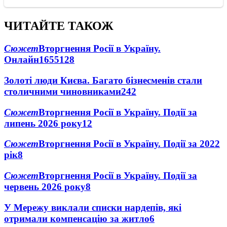
ЧИТАЙТЕ ТАКОЖ
Сюжет
Вторгнення Росії в Україну.
Онлайн
1655
128
Золоті люди Києва. Багато бізнесменів стали
столичними чиновниками
24
2
Сюжет
Вторгнення Росії в Україну. Події за
липень 2026 року
12
Сюжет
Вторгнення Росії в Україну. Події за 2022
рік
8
Сюжет
Вторгнення Росії в Україну. Події за
червень 2026 року
8
У Мережу виклали списки нардепів, які
отримали компенсацію за житло
6