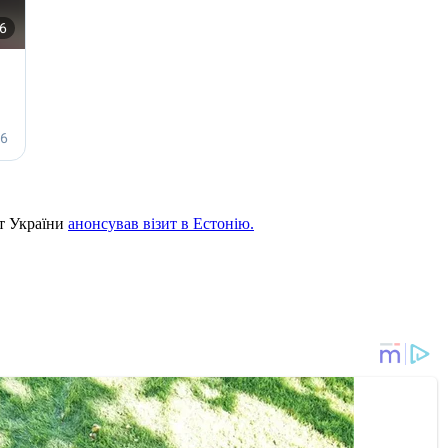
нт України
анонсував візит в Естонію.