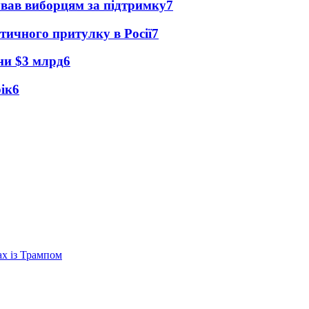
ував виборцям за підтримку
7
тичного притулку в Росії
7
їни $3 млрд
6
рік
6
ах із Трампом