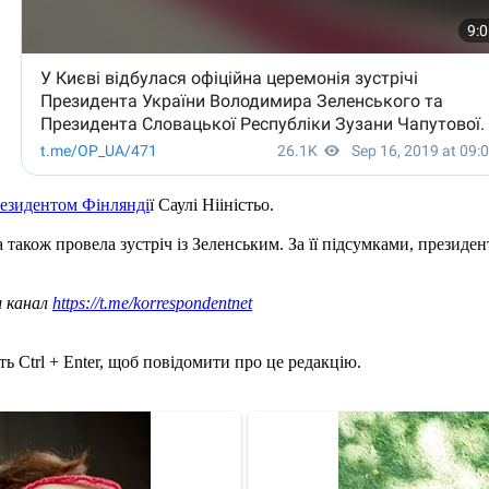
резидентом Фінлянді
ї Саулі Нііністьо.
 також провела зустріч із Зеленським. За її підсумками, президе
ш канал
https://t.me/korrespondentnet
ь Ctrl + Enter, щоб повідомити про це редакцію.