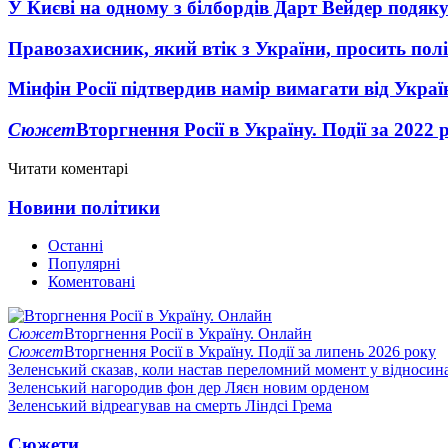
У Києві на одному з білбордів Дарт Вейдер подяк
Правозахисник, який втік з України, просить полі
Мінфін Росії підтвердив намір вимагати від Укра
Сюжет
Вторгнення Росії в Україну. Події за 2022 
Читати коментарі
Новини політики
Останні
Популярні
Коментовані
Сюжет
Вторгнення Росії в Україну. Онлайн
Сюжет
Вторгнення Росії в Україну. Події за липень 2026 року
Зеленський сказав, коли настав переломний момент у відносин
Зеленський нагородив фон дер Ляєн новим орденом
Зеленський відреагував на смерть Ліндсі Грема
Сюжети