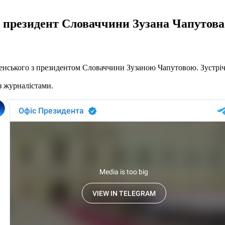
а президент Словаччини Зузана Чапутова
енського з президентом Словаччини Зузаною Чапутовою. Зустріч 
з журналістами.