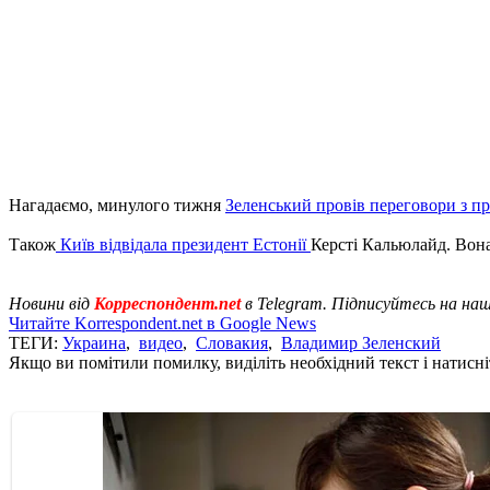
Нагадаємо, минулого тижня
Зеленський провів переговори з п
Також
Київ відвідала президент Естонії
Керсті Кальюлайд. Вона
Новини від
Корреспондент.net
в Telegram. Підписуйтесь на на
Читайте Korrespondent.net в Google News
ТЕГИ:
Украина
,
видео
,
Словакия
,
Владимир Зеленский
Якщо ви помітили помилку, виділіть необхідний текст і натисніт