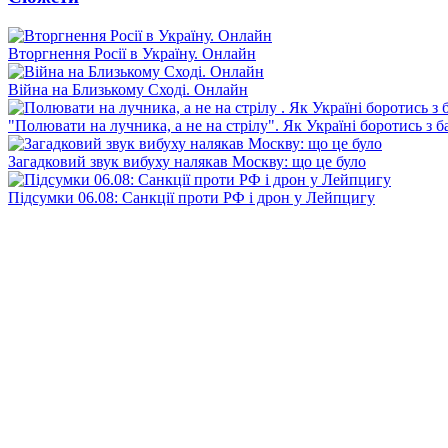
Вторгнення Росії в Україну. Онлайн
Війна на Близькому Сході. Онлайн
"Полювати на лучника, а не на стрілу". Як Україні боротись з 
Загадковий звук вибуху налякав Москву: що це було
Підсумки 06.08: Санкції проти РФ і дрон у Лейпцигу