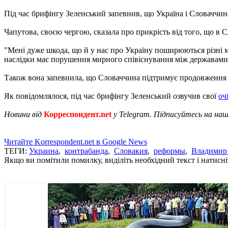
Під час брифінгу Зеленський запевнив, що Україна і Словаччина
Чапутова, своєю чергою, сказала про прикрість від того, що в
"Мені дуже шкода, що й у нас про Україну поширюються різні міф
наслідки має порушення мирного співіснування між державами",
Також вона запевнила, що Словаччина підтримує продовження 
Як повідомлялося, під час брифінгу Зеленський озвучив свої
оч
Новини від
Корреспондент.net
у Telegram. Підписуйтесь на на
Читайте Korrespondent.net в Google News
ТЕГИ:
Украина
,
контрабанда
,
Словакия
,
реформы
,
Владимир
Якщо ви помітили помилку, виділіть необхідний текст і натисніт