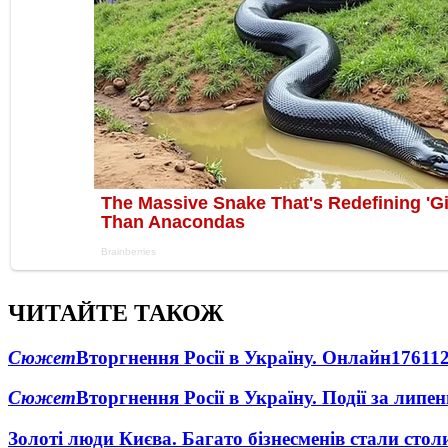
ЧИТАЙТЕ ТАКОЖ
Сюжет
Вторгнення Росії в Україну. Онлайн
1761
1
Сюжет
Вторгнення Росії в Україну. Події за липе
Золоті люди Києва. Багато бізнесменів стали ст