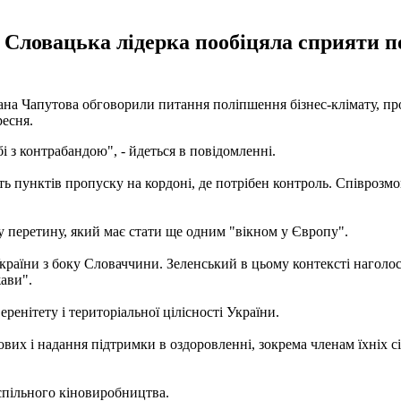
 Словацька лідерка пообіцяла сприяти 
на Чапутова обговорили питання поліпшення бізнес-клімату, про
ресня.
бі з контрабандою", - йдеться в повідомленні.
ть пунктів пропуску на кордоні, де потрібен контроль. Співрозм
у перетину, який має стати ще одним "вікном у Європу".
країни з боку Словаччини. Зеленський в цьому контексті наголо
ави".
енітету і територіальної цілісності України.
ових і надання підтримки в оздоровленні, зокрема членам їхніх с
спільного кіновиробництва.