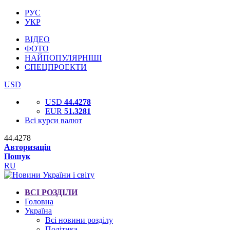
РУС
УКР
ВІДЕО
ФОТО
НАЙПОПУЛЯРНІШІ
СПЕЦПРОЕКТИ
USD
USD
44.4278
EUR
51.3281
Всі курси валют
44.4278
Авторизація
Пошук
RU
ВСІ РОЗДІЛИ
Головна
Україна
Всі новини розділу
Політика