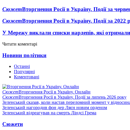
Сюжет
Вторгнення Росії в Україну. Події за черв
Сюжет
Вторгнення Росії в Україну. Події за 2022 
У Мережу виклали списки нардепів, які отримал
Читати коментарі
Новини політики
Останні
Популярні
Коментовані
Сюжет
Вторгнення Росії в Україну. Онлайн
Сюжет
Вторгнення Росії в Україну. Події за липень 2026 року
Зеленський сказав, коли настав переломний момент у відносин
Зеленський нагородив фон дер Ляєн новим орденом
Зеленський відреагував на смерть Ліндсі Грема
Сюжети