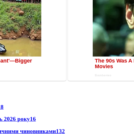
28
нь 2026 року
16
оличними чиновниками
13
2