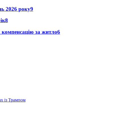
ень 2026 року
9
рік
8
и компенсацію за житло
6
ах із Трампом