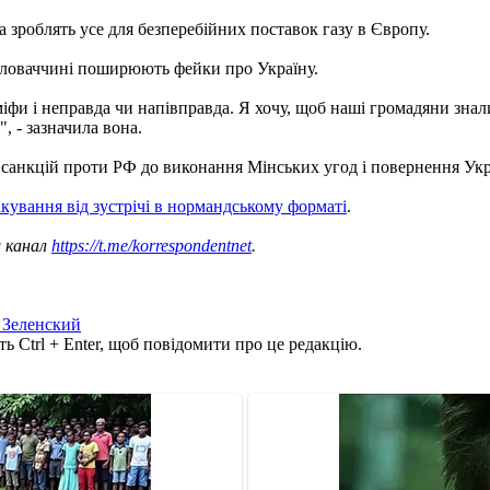
 зроблять усе для безперебійних поставок газу в Європу.
 Словаччині поширюють фейки про Україну.
и і неправда чи напівправда. Я хочу, щоб наші громадяни знали...
 - зазначила вона.
санкцій проти РФ до виконання Мінських угод і повернення Ук
ікування від зустрічі в нормандському форматі
.
ш канал
https://t.me/korrespondentnet
.
 Зеленский
ь Ctrl + Enter, щоб повідомити про це редакцію.