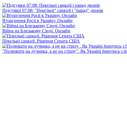
Підсумки 07.08: "Пекельні" санкції і "парад" дронів
Вторгнення Росії в Україну. Онлайн
Війна на Близькому Сході. Онлайн
Пекельні санкції. Рішення Сената США
"Полювати на лучника, а не на стрілу". Як Україні боротись з 