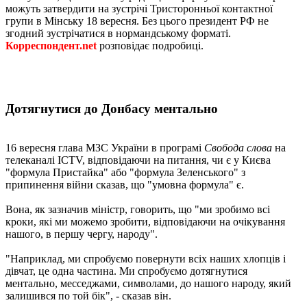
можуть затвердити на зустрічі Тристоронньої контактної
групи в Мінську 18 вересня. Без цього президент РФ не
згодний зустрічатися в нормандському форматі.
Корреспондент.net
розповідає подробиці.
Дотягнутися до Донбасу ментально
16 вересня глава МЗС України в програмі
Свобода слова
на
телеканалі ICTV, відповідаючи на питання, чи є у Києва
"формула Пристайка" або "формула Зеленського" з
припинення війни сказав, що "умовна формула" є.
Вона, як зазначив міністр, говорить, що "ми зробимо всі
кроки, які ми можемо зробити, відповідаючи на очікування
нашого, в першу чергу, народу".
"Наприклад, ми спробуємо повернути всіх наших хлопців і
дівчат, це одна частина. Ми спробуємо дотягнутися
ментально, месседжами, символами, до нашого народу, який
залишився по той бік", - сказав він.