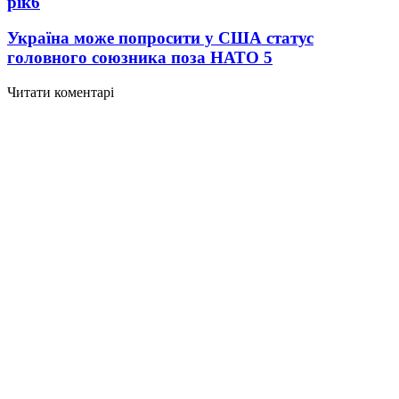
рік
6
Україна може попросити у США статус
головного союзника поза НАТО
5
Читати коментарі