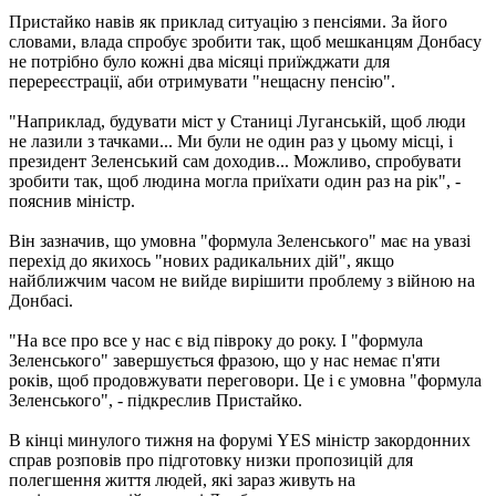
Пристайко навів як приклад ситуацію з пенсіями. За його
словами, влада спробує зробити так, щоб мешканцям Донбасу
не потрібно було кожні два місяці приїжджати для
перереєстрації, аби отримувати "нещасну пенсію".
"Наприклад, будувати міст у Станиці Луганській, щоб люди
не лазили з тачками... Ми були не один раз у цьому місці, і
президент Зеленський сам доходив... Можливо, спробувати
зробити так, щоб людина могла приїхати один раз на рік", -
пояснив міністр.
Він зазначив, що умовна "формула Зеленського" має на увазі
перехід до якихось "нових радикальних дій", якщо
найближчим часом не вийде вирішити проблему з війною на
Донбасі.
"На все про все у нас є від півроку до року. І "формула
Зеленського" завершується фразою, що у нас немає п'яти
років, щоб продовжувати переговори. Це і є умовна "формула
Зеленського", - підкреслив Пристайко.
В кінці минулого тижня на форумі YES міністр закордонних
справ розповів про підготовку низки пропозицій для
полегшення життя людей, які зараз живуть на