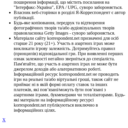
поширення інформації, що містить посилання на
"Інтерфакс-Україна", EPA / UPG, суворо забороняється.
Власник веб-сторінки в розділі Я-Корреспондент є автор
публікації.
Будь-яке копіювання, передрук та відтворення
фотографічних творів та/або аудіовізуальних творів
правовласника Getty Images - суворо забороняється.
Матеріали сайту korrespondent.net призначені для осіб
старше 21 року (21+). Участь в азартних іграх може
викликати ігрову залежність. Дотримуйтесь правил
(принципів) відповідальної гри. При виявленні перших
ознак залежності негайно зверніться до спеціаліста.
Пам'ятайте, що участь в азартних іграх не може бути
джерелом доходів або альтернативою роботі.
Інформаційний ресурс korrespondent.net не проводить
ігри на реальні та/або віртуальні гроші, також сайт не
приймає ні в якій формі оплату ставок та інших
платежів, які пов’язані/можуть бути пов’язані з
азартними іграми, букмекерами чи тоталізаторами. Будь-
які матеріали на інформаційному ресурсі
korrespondent.net публікуються виключно в
інформаційних цілях.
X