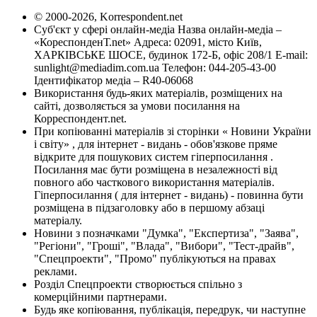
© 2000-2026, Korrespondent.net
Суб'єкт у сфері онлайн-медіа Назва онлайн-медіа –
«КореспонденТ.net» Адреса: 02091, місто Київ,
ХАРКІВСЬКЕ ШОСЕ, будинок 172-Б, офіс 208/1 E-mail:
sunlight@mediadim.com.ua
Телефон: 044-205-43-00
Ідентифікатор медіа – R40-06068
Використання будь-яких матеріалів, розміщених на
сайті, дозволяється за умови посилання на
Корреспондент.net.
При копіюванні матеріалів зі сторінки « Новини України
і світу» , для інтернет - видань - обов'язкове пряме
відкрите для пошукових систем гіперпосилання .
Посилання має бути розміщена в незалежності від
повного або часткового використання матеріалів.
Гіперпосилання ( для інтернет - видань) - повинна бути
розміщена в підзаголовку або в першому абзаці
матеріалу.
Новини з позначками "Думка", "Експертиза", "Заява",
"Регіони", "Гроші", "Влада", "Вибори", "Тест-драйв",
"Спецпроекти", "Промо" публікуються на правах
реклами.
Розділ Спецпроекти створюється спільно з
комерційними партнерами.
Будь яке копіювання, публікація, передрук, чи наступне