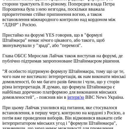
сторони трактують її по-різному. Попередня влада Петра
Порошенка була з нею незгодна, поскільки вважала
пріоритетними стійке припинення вогню, а також
встановлення міжнародного контролю над кордоном між
"ЛДНР" і Росією.
Пристайко на форумі YES говорив, що в "формулі
Штаймаєра" немає нічого цікавого, або такого, щоб
звинувачували у "зраді", або "перемозі".
Глава ОБСЄ Мирослав Лайчак також виступав на форумі, де
публічно підтримав запропоноване Штайнмаєром рішення.
"Я особисто підтримую формулу Штайнмаєра, тому що це те,
чого нам не вистачало: інтерпретація, як нам виконати мінські
домовленості, бо ми багато разів бачили і чули, що у сторін
різна інтерпретація. Я думаю, що формула Штайнмаєра є
найбільш доречною платформою для виконання мінських
домовленостей", - пояснив він в
інтерв'ю
BBC News Україна.
При цьому Лайчак ухилився від питання, яке стосувалося
встановлення, в першу чергу, контролю на кордоні з Росією, а
потім вже проведення виборів. Він відмовився вважати себе
інтерпритатором мінських угод і "формули Штайнмаєра",
зазначивши, що зараз немає можливості для проведення