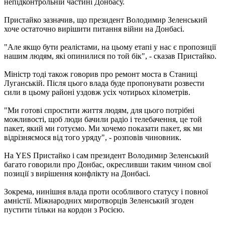
непідконтрольній частині Донбасу.
Пристайко зазначив, що президент Володимир Зеленський
хоче остаточно вирішити питання війни на Донбасі.
"Але якщо бути реалістами, на цьому етапі у нас є пропозиції
нашим людям, які опинилися по той бік", - сказав Пристайко.
Міністр тоді також говорив про ремонт моста в Станиці
Луганській. Після цього влада буде пропонувати розвести
сили в цьому районі уздовж усіх чотирьох кілометрів.
"Ми готові спростити життя людям, для цього потрібні
можливості, щоб люди бачили радіо і телебачення, це той
пакет, який ми готуємо. Ми хочемо показати пакет, як ми
відрізняємося від того уряду", - розповів чиновник.
На YES Пристайко і сам президент Володимир Зеленський
багато говорили про Донбас, окресливши таким чином свої
позиції з вирішення конфлікту на Донбасі.
Зокрема, нинішня влада проти особливого статусу і повної
амністії. Міжнародних миротворців Зеленський згоден
пустити тільки на кордон з Росією.