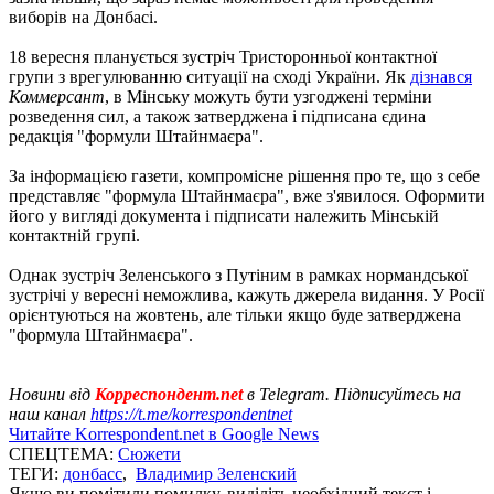
виборів на Донбасі.
18 вересня планується зустріч Тристоронньої контактної
групи з врегулюванню ситуації на сході України. Як
дізнався
Коммерсант
, в Мінську можуть бути узгоджені терміни
розведення сил, а також затверджена і підписана єдина
редакція "формули Штайнмаєра".
За інформацією газети, компромісне рішення про те, що з себе
представляє "формула Штайнмаєра", вже з'явилося. Оформити
його у вигляді документа і підписати належить Мінській
контактній групі.
Однак зустріч Зеленського з Путіним в рамках нормандської
зустрічі у вересні неможлива, кажуть джерела видання. У Росії
орієнтуються на жовтень, але тільки якщо буде затверджена
"формула Штайнмаєра".
Новини від
Корреспондент.net
в Telegram. Підписуйтесь на
наш канал
https://t.me/korrespondentnet
Читайте Korrespondent.net в Google News
СПЕЦТЕМА:
Сюжети
ТЕГИ:
донбасс
,
Владимир Зеленский
Якщо ви помітили помилку, виділіть необхідний текст і