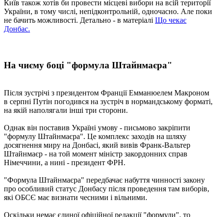
Київ також хотів би провести місцеві вибори на всій території
України, в тому числі, непідконтрольній, одночасно. Але поки
не бачить можливості. Детально - в матеріалі
Що чекає
Донбас.
На чиєму боці "формула Штайнмаєра"
Після зустрічі з президентом Франції Емманюелем Макроном
в серпні Путін погодився на зустріч в нормандському форматі,
на якій наполягали інші три сторони.
Однак він поставив Україні умову - письмово закріпити
"формулу Штайнмаєра". Це комплекс заходів на шляху
досягнення миру на Донбасі, який вивів Франк-Вальтер
Штайнмаєр - на той момент міністр закордонних справ
Німеччини, а нині - президент ФРН.
"Формула Штайнмаєра" передбачає набуття чинності закону
про особливий статус Донбасу після проведення там виборів,
які ОБСЄ має визнати чесними і вільними.
Оскільки немає єдиної офіційної редакції "формули", то