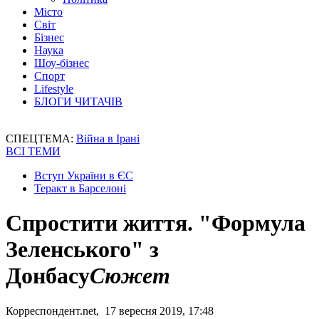
Місто
Світ
Бізнес
Наука
Шоу-бізнес
Спорт
Lifestyle
БЛОГИ ЧИТАЧІВ
СПЕЦТЕМА:
Війна в Ірані
ВСІ ТЕМИ
Вступ України в ЄС
Теракт в Барселоні
Спростити життя. "Формула
Зеленського" з
Донбасу
Сюжет
Корреспондент.net, 17 вересня 2019, 17:48