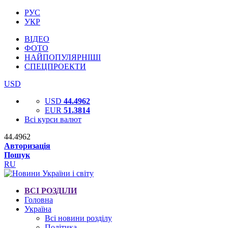
РУС
УКР
ВІДЕО
ФОТО
НАЙПОПУЛЯРНІШІ
СПЕЦПРОЕКТИ
USD
USD
44.4962
EUR
51.3814
Всі курси валют
44.4962
Авторизація
Пошук
RU
ВСІ РОЗДІЛИ
Головна
Україна
Всі новини розділу
Політика