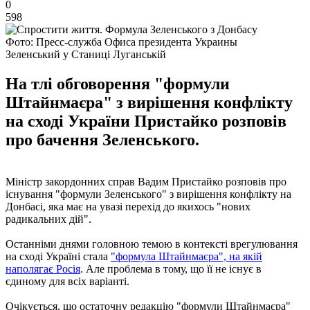
0
598
Фото: Пресс-служба Офиса президента Украины
Зеленський у Станиці Луганській
На тлі обговорення "формули
Штайнмаєра" з вирішення конфлікту
на сході України Пристайко розповів
про бачення Зеленського.
Міністр закордонних справ Вадим Пристайко розповів про
існування "формули Зеленського" з вирішення конфлікту на
Донбасі, яка має на увазі перехід до якихось "нових
радикальних дій".
Останніми днями головною темою в контексті врегулювання
на сході Україні стала
"формула Штайнмаєра", на якій
наполягає Росія
. Але проблема в тому, що її не існує в
єдиному для всіх варіанті.
Очікується, що остаточну редакцію "формули Штайнмаєра"