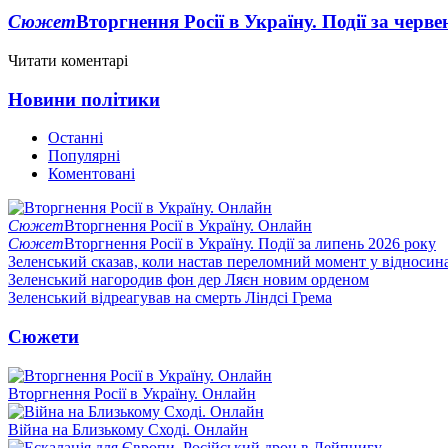
Сюжет
Вторгнення Росії в Україну. Події за черв
Читати коментарі
Новини політики
Останні
Популярні
Коментовані
Сюжет
Вторгнення Росії в Україну. Онлайн
Сюжет
Вторгнення Росії в Україну. Події за липень 2026 року
Зеленський сказав, коли настав переломний момент у відносин
Зеленський нагородив фон дер Ляєн новим орденом
Зеленський відреагував на смерть Ліндсі Грема
Сюжети
Вторгнення Росії в Україну. Онлайн
Війна на Близькому Сході. Онлайн