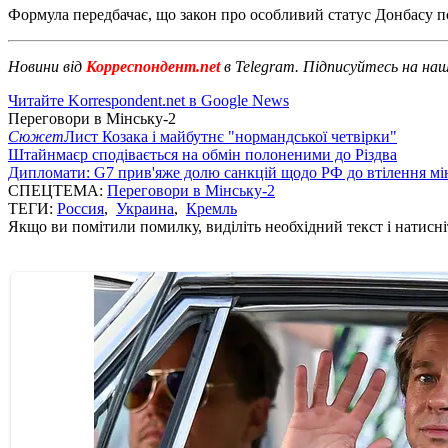
Формула передбачає, що закон про особливий статус Донбасу поч
Новини від
Корреспондент.net
в Telegram. Підписуйтесь на на
Читайте Korrespondent.net в Google News
Переговори в Мінську-2
Сюжет
Лист Козака і майбутнє "нормандської четвірки"
Штайнмаєр сподівається на обмін полоненими до Різдва
Дипломати: G7 прив'яже долю санкцій щодо РФ до втілення мі
СПЕЦТЕМА:
Переговори в Мінську-2
ТЕГИ:
Россия
,
Украина
,
Кремль
Якщо ви помітили помилку, виділіть необхідний текст і натисніт