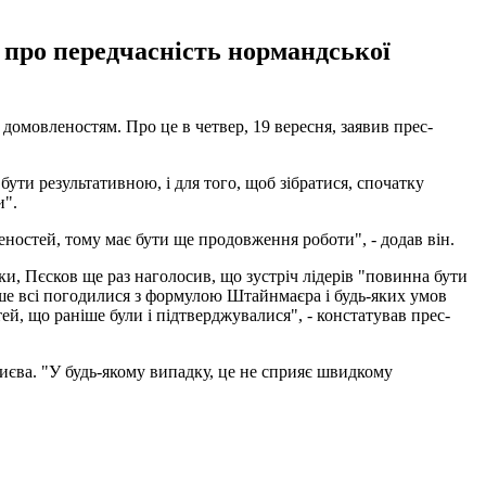
 про передчасність нормандської
омовленостям. Про це в четвер, 19 вересня, заявив прес-
бути результативною, і для того, щоб зібратися, спочатку
и".
ностей, тому має бути ще продовження роботи", - додав він.
и, Пєсков ще раз наголосив, що зустріч лідерів "повинна бути
ніше всі погодилися з формулою Штайнмаєра і будь-яких умов
ей, що раніше були і підтверджувалися", - констатував прес-
Києва. "У будь-якому випадку, це не сприяє швидкому