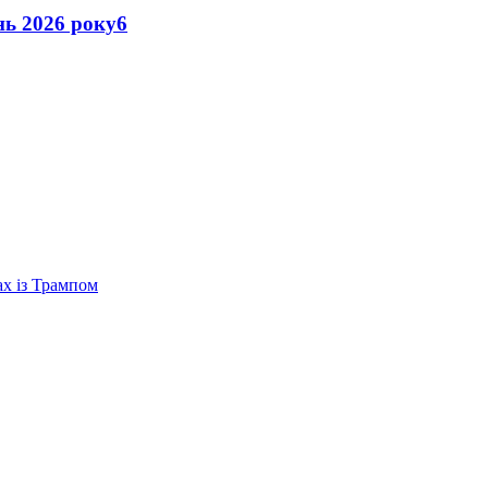
ень 2026 року
6
ах із Трампом