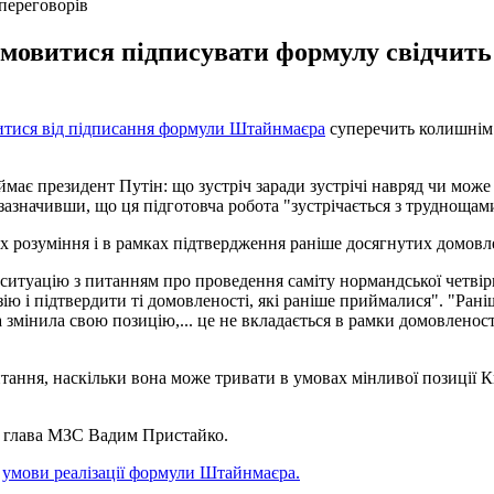
переговорів
мовитися підписувати формулу свідчить
итися від підписання формули Штайнмаєра
суперечить колишнім д
має президент Путін: що зустріч заради зустрічі навряд чи може 
 зазначивши, що ця підготовча робота "зустрічається з труднощам
 розуміння і в рамках підтвердження раніше досягнутих домовле
итуацію з питанням про проведення саміту нормандської четвірк
зію і підтвердити ті домовленості, які раніше приймалися". "Ра
 змінила свою позицію,... це не вкладається в рамки домовленост
тання, наскільки вона може тривати в умовах мінливої ​​позиції 
 глава МЗС Вадим Пристайко.
а
умови реалізації формули Штайнмаєра.