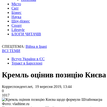
Місто
Світ
Бізнес
Наука
Шоу-бізнес
Спорт
Lifestyle
БЛОГИ ЧИТАЧІВ
СПЕЦТЕМА:
Війна в Ірані
ВСІ ТЕМИ
Вступ України в ЄС
Теракт в Барселоні
Кремль оцінив позицію Києв
Корреспондент.net, 19 вересня 2019, 13:44
0
1017
Фото: vladtime.ru