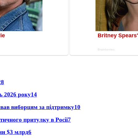
28
нь 2026 року
14
ував виборцям за підтримку
10
тичного притулку в Росії
7
їни $3 млрд
6