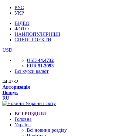
РУС
УКР
ВІДЕО
ФОТО
НАЙПОПУЛЯРНІШІ
СПЕЦПРОЕКТИ
USD
USD
44.4732
EUR
51.3093
Всі курси валют
44.4732
Авторизація
Пошук
RU
ВСІ РОЗДІЛИ
Головна
Україна
Всі новини розділу
Політика