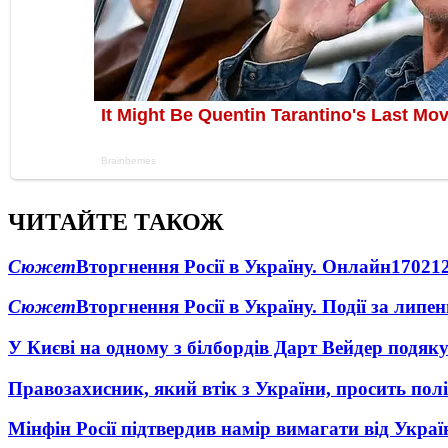
ЧИТАЙТЕ ТАКОЖ
Сюжет
Вторгнення Росії в Україну. Онлайн
1702
1
Сюжет
Вторгнення Росії в Україну. Події за липе
У Києві на одному з білбордів Дарт Вейдер подяк
Правозахисник, який втік з України, просить полі
Мінфін Росії підтвердив намір вимагати від Укра