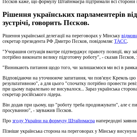
Пєсков каже, що формулу Штайнмаєра підтримали всі сторони 
Рішення українських парламентерів від
зустрічі, говорить Пєсков.
Рішення української делегації на переговорах у Мінську
відмов
секретар президента РФ Дмитро Пєсков, повідомляє
ТАСС
.
"Учорашня ситуація вкотре підтверджує правоту позиції, яку зай
потрібно виконати велику підготовчу роботу", - сказав Пєсков,
"Виникають питання щодо того, чи залишаємося ми всі в рамках
Відповідаючи на уточнююче запитання, чи пов'язує Кремль цю с
результативною", а для цього "спочатку потрібно провести реві
при цьому паралельно не висувалося... Зараз українська сторона
секретар російського лідера.
Він додав при цьому, що "роботу треба продовжувати", але є пи
просуванню", - зауважив Пєсков.
Про
згоду України на формулу Штайнмаєра
напередодні заявив
Пізніше українська сторона на переговорах у Мінську висунул