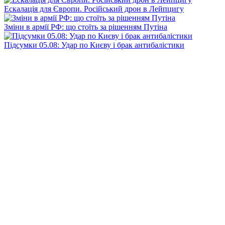
Ескалація для Європи. Російський дрон в Лейпцигу
Зміни в армії РФ: що стоїть за рішенням Путіна
Підсумки 05.08: Удар по Києву і брак антибалістики