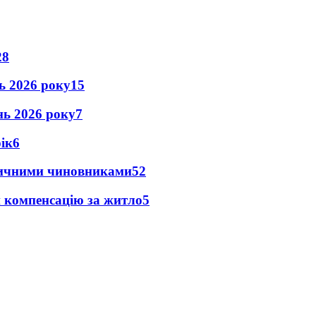
28
нь 2026 року
15
ень 2026 року
7
рік
6
оличними чиновниками
5
2
и компенсацію за житло
5