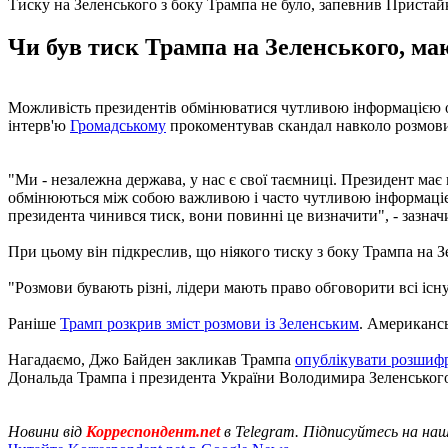
Тиску на Зеленського з боку Трампа не було, запевнив Пристай
Чи був тиск Трампа на Зеленського, ма
Можливість президентів обмінюватися чутливою ​​інформацією о
інтерв'ю
Громадському
прокоментував скандал навколо розмови
"Ми - незалежна держава, у нас є свої таємниці. Президент ма
обмінюються між собою важливою і часто чутливою ​​інформаці
президента чинився тиск, вони повинні це визначити", - зазна
При цьому він підкреслив, що ніякого тиску з боку Трампа на З
"Розмови бувають різні, лідери мають право обговорити всі існ
Раніше
Трамп розкрив зміст розмови із Зеленським
. Американсь
Нагадаємо, Джо Байден закликав Трампа
опублікувати розшиф
Дональда Трампа і президента України Володимира Зеленського
Новини від
Корреспондент.net
в Telegram. Підписуйтесь на на