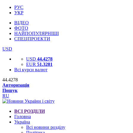
РУС
УКР
ВІДЕО
ФОТО
НАЙПОПУЛЯРНІШІ
СПЕЦПРОЕКТИ
USD
USD
44.4278
EUR
51.3281
Всі курси валют
44.4278
Авторизація
Пошук
RU
ВСІ РОЗДІЛИ
Головна
Україна
Всі новини розділу
Політика