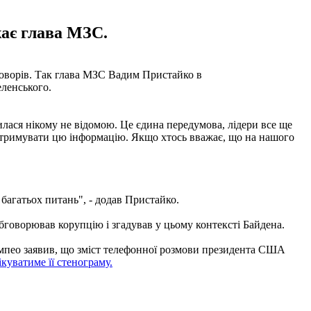
жає глава МЗС.
говорів. Так глава МЗС Вадим Пристайко в
ленського.
илася нікому не відомою. Це єдина передумова, лідери все ще
отримувати цю інформацію. Якщо хтось вважає, що на нашого
 багатьох питань", - додав Пристайко.
бговорював корупцію і згадував у цьому контексті Байдена.
пео заявив, що зміст телефонної розмови президента США
куватиме її стенограму.