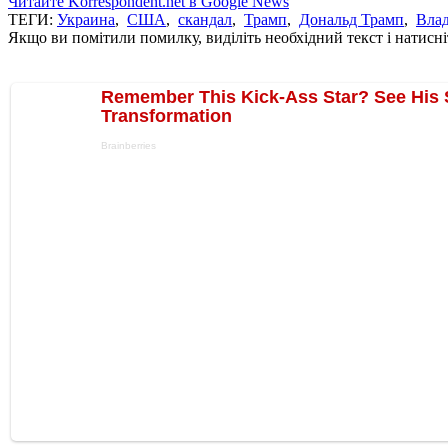
Читайте Korrespondent.net в Google News
ТЕГИ:
Украина
,
США
,
скандал
,
Трамп
,
Дональд Трамп
,
Вла
Якщо ви помітили помилку, виділіть необхідний текст і натисніт