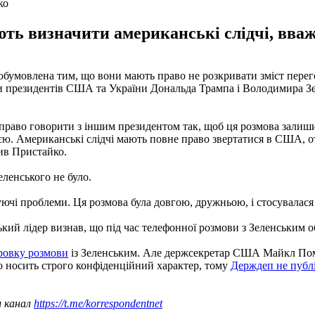
ко
ють визначити американські слідчі, вва
бумовлена ​​тим, що вони мають право не розкривати зміст пере
 президентів США та України Дональда Трампа і Володимира Зе
є право говорити з іншим президентом так, щоб ця розмова залиш
єю. Американські слідчі мають повне право звертатися в США, 
чив Пристайко.
еленського не було.
уючі проблеми. Ця розмова була довгою, дружньою, і стосувалася
кий лідер визнав, що під час телефонної розмови з Зеленським о
ровку розмови
із Зеленським. Але держсекретар США Майкл Пом
 носить строго конфіденційний характер, тому
Держдеп не публі
ш канал
https://t.me/korrespondentnet