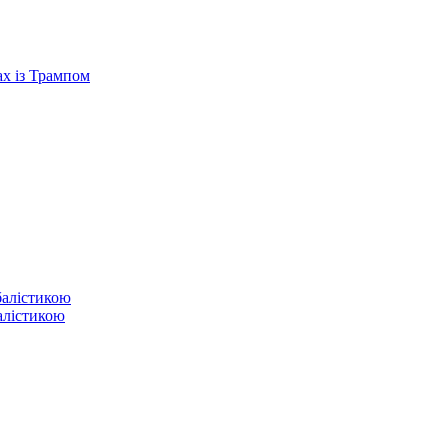
ах із Трампом
балістикою