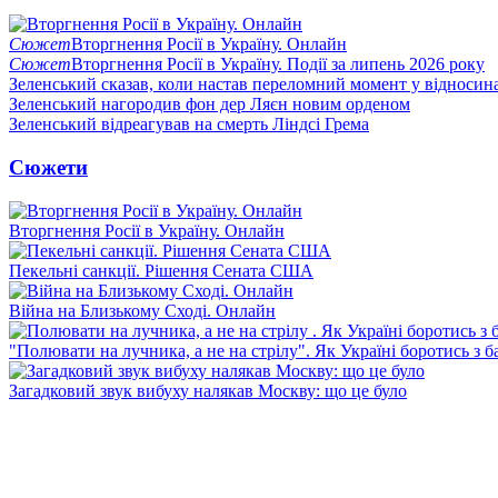
Сюжет
Вторгнення Росії в Україну. Онлайн
Сюжет
Вторгнення Росії в Україну. Події за липень 2026 року
Зеленський сказав, коли настав переломний момент у відносин
Зеленський нагородив фон дер Ляєн новим орденом
Зеленський відреагував на смерть Ліндсі Грема
Сюжети
Вторгнення Росії в Україну. Онлайн
Пекельні санкції. Рішення Сената США
Війна на Близькому Сході. Онлайн
"Полювати на лучника, а не на стрілу". Як Україні боротись з 
Загадковий звук вибуху налякав Москву: що це було