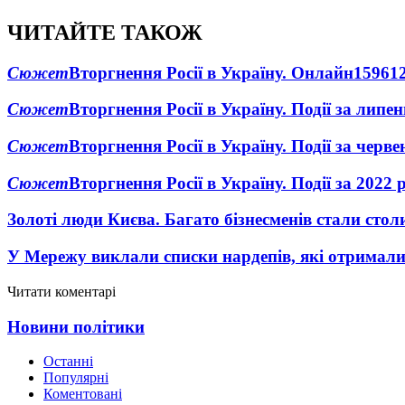
ЧИТАЙТЕ ТАКОЖ
Сюжет
Вторгнення Росії в Україну. Онлайн
1596
1
Сюжет
Вторгнення Росії в Україну. Події за липе
Сюжет
Вторгнення Росії в Україну. Події за черв
Сюжет
Вторгнення Росії в Україну. Події за 2022 
Золоті люди Києва. Багато бізнесменів стали ст
У Мережу виклали списки нардепів, які отримал
Читати коментарі
Новини політики
Останні
Популярні
Коментовані