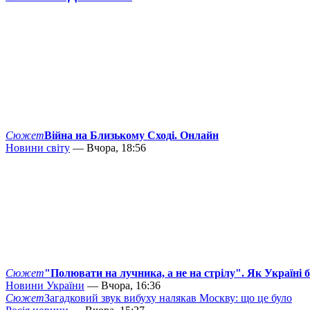
Сюжет
Війна на Близькому Сході. Онлайн
Новини світу
— Вчора, 18:56
Сюжет
"Полювати на лучника, а не на стрілу". Як Україні 
Новини України
— Вчора, 16:36
Сюжет
Загадковий звук вибуху налякав Москву: що це було