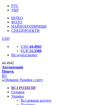
РУС
УКР
ВІДЕО
ФОТО
НАЙПОПУЛЯРНІШІ
СПЕЦПРОЕКТИ
USD
USD
44.4942
EUR
51.3366
Всі курси валют
44.4942
Авторизація
Пошук
RU
ВСІ РОЗДІЛИ
Головна
Україна
Всі новини розділу
Політика