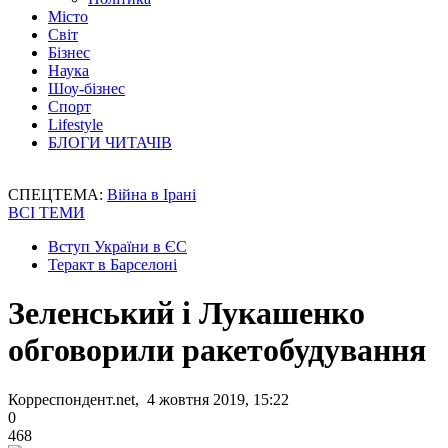
Місто
Світ
Бізнес
Наука
Шоу-бізнес
Спорт
Lifestyle
БЛОГИ ЧИТАЧІВ
СПЕЦТЕМА:
Війна в Ірані
ВСІ ТЕМИ
Вступ України в ЄС
Теракт в Барселоні
Зеленський і Лукашенко
обговорили ракетобудування
Корреспондент.net, 4 жовтня 2019, 15:22
0
468