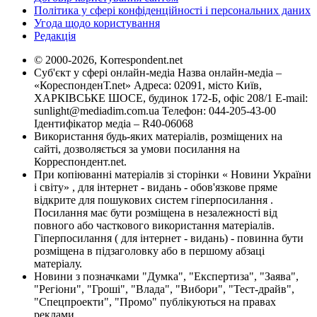
Політика у сфері конфіденційності і персональних даних
Угода щодо користування
Редакція
© 2000-2026, Korrespondent.net
Суб'єкт у сфері онлайн-медіа Назва онлайн-медіа –
«КореспонденТ.net» Адреса: 02091, місто Київ,
ХАРКІВСЬКЕ ШОСЕ, будинок 172-Б, офіс 208/1 E-mail:
sunlight@mediadim.com.ua
Телефон: 044-205-43-00
Ідентифікатор медіа – R40-06068
Використання будь-яких матеріалів, розміщених на
сайті, дозволяється за умови посилання на
Корреспондент.net.
При копіюванні матеріалів зі сторінки « Новини України
і світу» , для інтернет - видань - обов'язкове пряме
відкрите для пошукових систем гіперпосилання .
Посилання має бути розміщена в незалежності від
повного або часткового використання матеріалів.
Гіперпосилання ( для інтернет - видань) - повинна бути
розміщена в підзаголовку або в першому абзаці
матеріалу.
Новини з позначками "Думка", "Експертиза", "Заява",
"Регіони", "Гроші", "Влада", "Вибори", "Тест-драйв",
"Спецпроекти", "Промо" публікуються на правах
реклами.