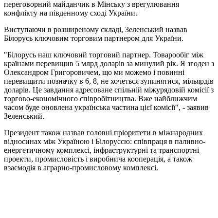
переговорний майданчик в Мінську з врегулювання
конфлікту на південному сході України.
Виступаючи в розширеному складі, Зеленський назвав
Білорусь ключовим торговим партнером для України.
"Білорусь наш ключовий торговий партнер. Товарообіг між
країнами перевищив 5 млрд доларів за минулий рік. Я згоден з
Олександром Григоровичем, що ми можемо і повинні
перевищити позначку в 6, 8, не хочеться зупинятися, мільярдів
доларів. Це завдання адресоване спільній міжурядовій комісії з
торгово-економічного співробітництва. Вже найближчим
часом буде оновлена ​​українська частина цієї комісії", - заявив
Зеленський.
Президент також назвав головні пріоритети в міжнародних
відносинах між Україною і Білоруссю: співпраця в паливно-
енергетичному комплексі, інфраструктурні та транспортні
проекти, промисловість і виробнича кооперація, а також
взаємодія в аграрно-промисловому комплексі.