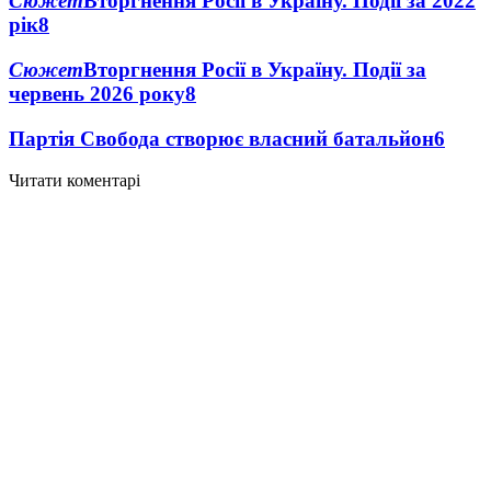
Сюжет
Вторгнення Росії в Україну. Події за 2022
рік
8
Сюжет
Вторгнення Росії в Україну. Події за
червень 2026 року
8
Партія Свобода створює власний батальйон
6
Читати коментарі