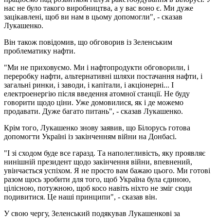
нас не було такого виробництва, а у вас воно є. Ми дуже
зацікавлені, щоб ви нам в цьому допомогли", - сказав
Лукашенко.
Він також повідомив, що обговорив із Зеленським
проблематику нафти.
"Ми не приховуємо. Ми і нафтопродукти обговорили, і
переробку нафти, альтернативні шляхи постачання нафти, і
загальні ринки, і заводи, і капітали, і акціонерні... І
електроенергію після введення атомної станції. Не буду
говорити щодо ціни. Уже домовилися, як і де можемо
продавати. Дуже багато питань", - сказав Лукашенко.
Крім того, Лукашенко знову заявив, що Білорусь готова
допомогти Україні із закінченням війни на Донбасі.
"І зі сходом буде все гаразд. Та наполегливість, яку проявляє
нинішній президент щодо закінчення війни, впевнений,
увінчається успіхом. Я не просто вам бажаю цього. Ми готові
разом щось зробити для того, щоб Україна була єдиною,
цілісною, потужною, щоб косо навіть ніхто не зміг сюди
подивитися. Це наші принципи", - сказав він.
У свою чергу, Зеленський подякував Лукашенкові за