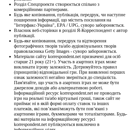
Розділ Спецпроекти створюється спільно з
комерційними партнерами.
Будь яке копіювання, публікація, передрук, чи наступне
поширення інформації, що містить посилання на
"Інтерфакс-Україна", EPA / UPG, суворо забороняється.
Власник веб-сторінки в розділі Я-Корреспондент є автор
публікації.
Будь-яке копіювання, передрук та відтворення
фотографічних творів та/або аудіовізуальних творів
правовласника Getty Images - суворо забороняється.
Матеріали сайту korrespondent.net призначені для осіб
старше 21 року (21+). Участь в азартних іграх може
викликати ігрову залежність. Дотримуйтесь правил
(принципів) відповідальної гри. При виявленні перших
ознак залежності негайно зверніться до спеціаліста.
Пам'ятайте, що участь в азартних іграх не може бути
джерелом доходів або альтернативою роботі.
Інформаційний ресурс korrespondent.net не проводить
ігри на реальні та/або віртуальні гроші, також сайт не
приймає ні в якій формі оплату ставок та інших
платежів, які пов’язані/можуть бути пов’язані з
азартними іграми, букмекерами чи тоталізаторами. Будь-
які матеріали на інформаційному ресурсі
korrespondent.net публікуються виключно в
інформаційних цілях.