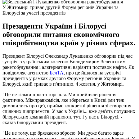
У Житомирі триває другий Форум регіонів України та
Білорусі за участі президентів
Президенти України і Білорусі
обговорили питання економічного
співробітництва країн у різних сферах.
Президент Білорусі Олександр Лукашенко обговорив під час
зустрічі з українським колегою Володимиром Зеленським
ракетобудування і альтернативні варіанти поставок нафти. Як
повідомляє агентство
БелТА
, про це йшлося на зустрічі
президентів у рамках другого Форуму регіонів України та
Білорусі, який триває в п'ятницю, 4 жовтня, у Житомирі.
"Це не тільки проста торгівля. Ми прийняли рішення
фактично. Міжправкомісія, яке збереться в Києві (ми теж
домовились про це), прийме конкретні рішення зі створення
спільних підприємств. У вас в Україні... вже дев'ять потужних
білоруських компаній працюють тут, і у нас в Білорусі, -
сказав білоруський президент.
"Це не тому, що брязкаємо зброєю. Ми дуже багато зараз
працюємо над розвитком галузі ракетобудування в Білорусі. У