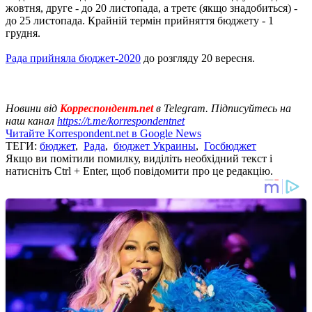
жовтня, друге - до 20 листопада, а третє (якщо знадобиться) -
до 25 листопада. Крайній термін прийняття бюджету - 1
грудня.
Рада прийняла бюджет-2020
до розгляду 20 вересня.
Новини від
Корреспондент.net
в Telegram. Підписуйтесь на
наш канал
https://t.me/korrespondentnet
Читайте Korrespondent.net в Google News
ТЕГИ:
бюджет
,
Рада
,
бюджет Украины
,
Госбюджет
Якщо ви помітили помилку, виділіть необхідний текст і
натисніть Ctrl + Enter, щоб повідомити про це редакцію.