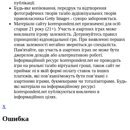
публікації.
Будь-яке копіювання, передрук та відтворення
фотографічних творів та/або аудіовізуальних творів
правовласника Getty Images - суворо забороняється.
Матеріали сайту korrespondent.net призначені для осіб
старше 21 року (21+). Участь в азартних іграх може
викликати ігрову залежність. Дотримуйтесь правил
(принципів) відповідальної гри. При виявленні перших
ознак залежності негайно зверніться до спеціаліста.
Пам'ятайте, що участь в азартних іграх не може бути
джерелом доходів або альтернативою роботі.
Інформаційний ресурс korrespondent.net не проводить
ігри на реальні та/або віртуальні гроші, також сайт не
приймає ні в якій формі оплату ставок та інших
платежів, які пов’язані/можуть бути пов’язані з
азартними іграми, букмекерами чи тоталізаторами. Будь-
які матеріали на інформаційному ресурсі
korrespondent.net публікуються виключно в
інформаційних цілях.
X
Ошибка