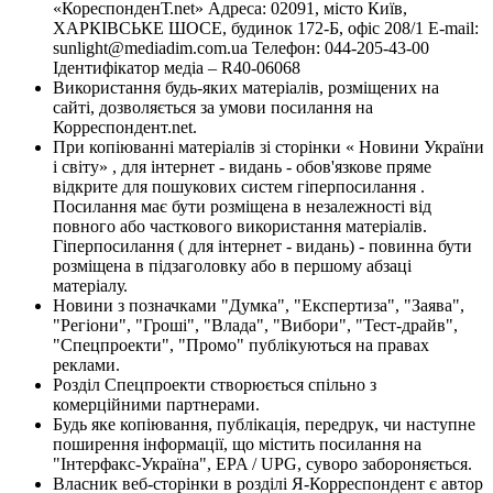
«КореспонденТ.net» Адреса: 02091, місто Київ,
ХАРКІВСЬКЕ ШОСЕ, будинок 172-Б, офіс 208/1 E-mail:
sunlight@mediadim.com.ua
Телефон: 044-205-43-00
Ідентифікатор медіа – R40-06068
Використання будь-яких матеріалів, розміщених на
сайті, дозволяється за умови посилання на
Корреспондент.net.
При копіюванні матеріалів зі сторінки « Новини України
і світу» , для інтернет - видань - обов'язкове пряме
відкрите для пошукових систем гіперпосилання .
Посилання має бути розміщена в незалежності від
повного або часткового використання матеріалів.
Гіперпосилання ( для інтернет - видань) - повинна бути
розміщена в підзаголовку або в першому абзаці
матеріалу.
Новини з позначками "Думка", "Експертиза", "Заява",
"Регіони", "Гроші", "Влада", "Вибори", "Тест-драйв",
"Спецпроекти", "Промо" публікуються на правах
реклами.
Розділ Спецпроекти створюється спільно з
комерційними партнерами.
Будь яке копіювання, публікація, передрук, чи наступне
поширення інформації, що містить посилання на
"Інтерфакс-Україна", EPA / UPG, суворо забороняється.
Власник веб-сторінки в розділі Я-Корреспондент є автор