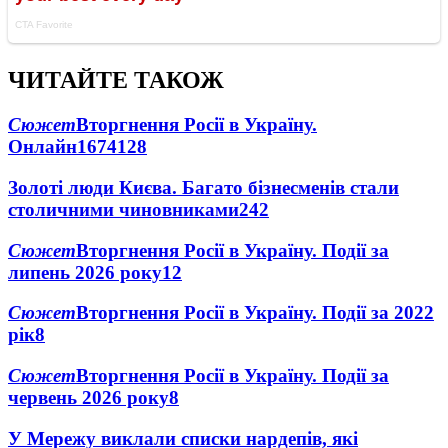
ЧИТАЙТЕ ТАКОЖ
Сюжет
Вторгнення Росії в Україну.
Онлайн
1674
128
Золоті люди Києва. Багато бізнесменів стали
столичними чиновниками
24
2
Сюжет
Вторгнення Росії в Україну. Події за
липень 2026 року
12
Сюжет
Вторгнення Росії в Україну. Події за 2022
рік
8
Сюжет
Вторгнення Росії в Україну. Події за
червень 2026 року
8
У Мережу виклали списки нардепів, які