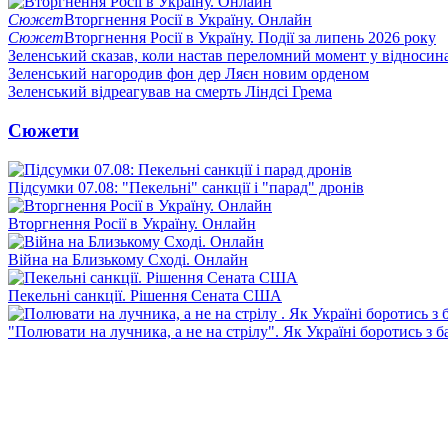
Сюжет
Вторгнення Росії в Україну. Онлайн
Сюжет
Вторгнення Росії в Україну. Події за липень 2026 року
Зеленський сказав, коли настав переломний момент у відносин
Зеленський нагородив фон дер Ляєн новим орденом
Зеленський відреагував на смерть Ліндсі Грема
Сюжети
Підсумки 07.08: "Пекельні" санкції і "парад" дронів
Вторгнення Росії в Україну. Онлайн
Війна на Близькому Сході. Онлайн
Пекельні санкції. Рішення Сената США
"Полювати на лучника, а не на стрілу". Як Україні боротись з 