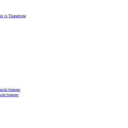
ах із Трампом
балістикою