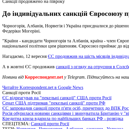
Санкції продовжено на півроку
До індивідуальних санкцій Євросоюзу пр
Чорногорія, Албанія, Норвегія і Україна приєдналися до рішен
Федеріки Могеріні.
"Країни - кандидати Чорногорія та Албанія, країна - член Євро
національної політики цим рішенням. Євросоюз приймає до відома
Нагадаємо, 12 вересня
ЄС продовжив на шість місяців індивіду
А в жовтні ЄС продовжив
санкції з огляду на отруєння в Солсб
Новини від
Корреспондент.net
у Telegram. Підписуйтесь на на
Читайте Korrespondent.net в Google News
Санкції проти Росії
ЄС відреагував на "пекельні санкції" США проти Росії
Сенат США підтримав "пекельні санкції" проти РФ
ЄС запровадив санкції проти п'яти осіб, причетних до ВПК Росі
Росія обурилася новими санкціями і звинуватила Британію у "в
Кредитна криза вдарила по найбільших банках РФ - розвідка
СПЕЦТЕМА:
Санкції проти Росії
ТЕГИ:
Норвегия
,
Черногория
,
Албания
,
санкции
,
Укриана