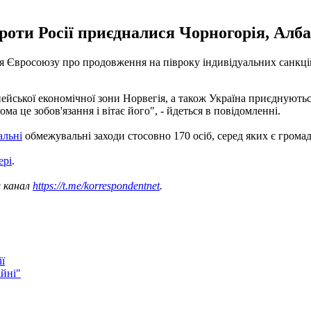
оти Росії приєдналися Чорногорія, Албан
ня Євросоюзу про продовження на півроку індивідуальних санкцій 
пейської економічної зони Норвегія, а також Україна приєднуютьс
 це зобов'язання і вітає його", - йдеться в повідомленні.
альні
обмежувальні заходи стосовно 170 осіб, серед яких є громад
ері
.
ш канал
https://t.me/korrespondentnet
.
ї
ійні"