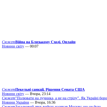
Сюжет
Війна на Близькому Сході. Онлайн
Новини світу
— 00:07
Сюжет
Пекельні санкції. Рішення Сената США
Новини світу
— Вчора, 23:14
Сюжет
"Полювати на лучника, а не на стрілу". Як Україні бор
Новини України
— Вчора, 16:36
Сюжет
Загадковий звук вибуху налякав Москву: що це було