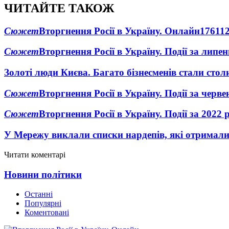
ЧИТАЙТЕ ТАКОЖ
Сюжет
Вторгнення Росії в Україну. Онлайн
1761
1
Сюжет
Вторгнення Росії в Україну. Події за липе
Золоті люди Києва. Багато бізнесменів стали ст
Сюжет
Вторгнення Росії в Україну. Події за черв
Сюжет
Вторгнення Росії в Україну. Події за 2022 
У Мережу виклали списки нардепів, які отримал
Читати коментарі
Новини політики
Останні
Популярні
Коментовані