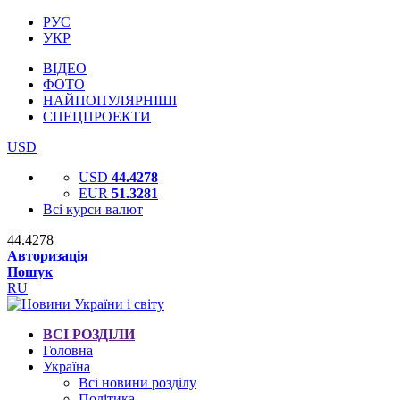
РУС
УКР
ВІДЕО
ФОТО
НАЙПОПУЛЯРНІШІ
СПЕЦПРОЕКТИ
USD
USD
44.4278
EUR
51.3281
Всі курси валют
44.4278
Авторизація
Пошук
RU
ВСІ РОЗДІЛИ
Головна
Україна
Всі новини розділу
Політика