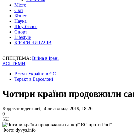
Місто
Світ
Бізнес
Наука
Шоу-бізнес
Спорт
Lifestyle
БЛОГИ ЧИТАЧІВ
СПЕЦТЕМА:
Війна в Ірані
ВСІ ТЕМИ
Вступ України в ЄС
Теракт в Барселоні
Чотири країни продовжили сан
Корреспондент.net, 4 листопада 2019, 18:26
0
553
Фото: dyvys.info