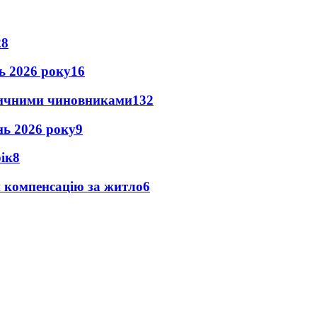
28
нь 2026 року
16
оличними чиновниками
13
2
ень 2026 року
9
рік
8
и компенсацію за житло
6