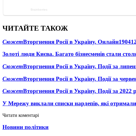
ЧИТАЙТЕ ТАКОЖ
Сюжет
Вторгнення Росії в Україну. Онлайн
1904
1
Золоті люди Києва. Багато бізнесменів стали ст
Сюжет
Вторгнення Росії в Україну. Події за липе
Сюжет
Вторгнення Росії в Україну. Події за черв
Сюжет
Вторгнення Росії в Україну. Події за 2022 
У Мережу виклали списки нардепів, які отримал
Читати коментарі
Новини політики