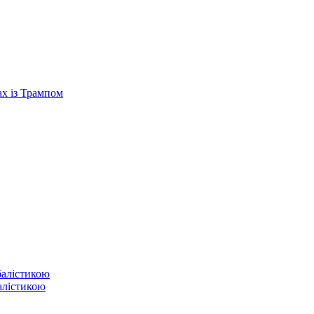
ах із Трампом
балістикою