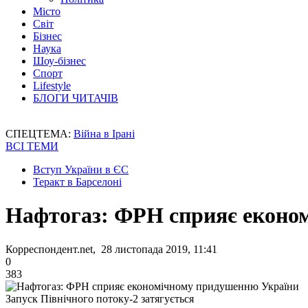
Місто
Світ
Бізнес
Наука
Шоу-бізнес
Спорт
Lifestyle
БЛОГИ ЧИТАЧІВ
СПЕЦТЕМА:
Війна в Ірані
ВСІ ТЕМИ
Вступ України в ЄС
Теракт в Барселоні
Нафтогаз: ФРН сприяє еконо
Корреспондент.net, 28 листопада 2019, 11:41
0
383
Запуск Північного потоку-2 затягується