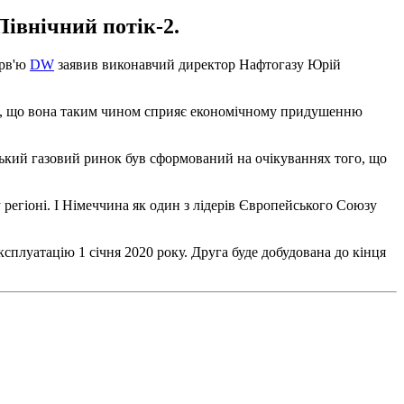
івнічний потік-2.
ерв'ю
DW
заявив виконавчий директор Нафтогазу Юрій
іти, що вона таким чином сприяє економічному придушенню
йський газовий ринок був сформований на очікуваннях того, що
 у регіоні. І Німеччина як один з лідерів Європейського Союзу
сплуатацію 1 січня 2020 року. Друга буде добудована до кінця