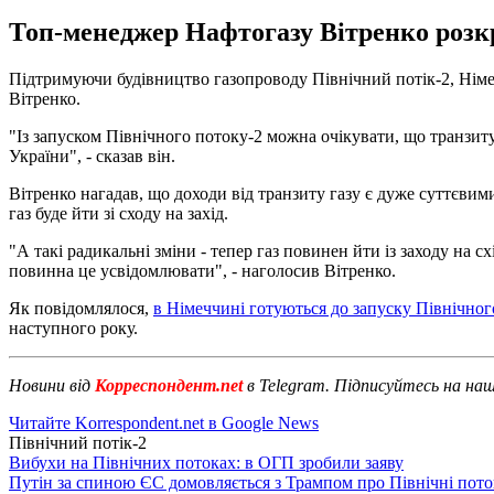
Топ-менеджер Нафтогазу Вітренко розк
Підтримуючи будівництво газопроводу Північний потік-2, Нім
Вітренко.
"Із запуском Північного потоку-2 можна очікувати, що транзи
України", - сказав він.
Вітренко нагадав, що доходи від транзиту газу є дуже суттєвим
газ буде йти зі сходу на захід.
"А такі радикальні зміни - тепер газ повинен йти із заходу на с
повинна це усвідомлювати", - наголосив Вітренко.
Як повідомлялося,
в Німеччині готуються до запуску Північног
наступного року.
Новини від
Корреспондент.net
в Telegram. Підписуйтесь на на
Читайте Korrespondent.net в Google News
Північний потік-2
Вибухи на Північних потоках: в ОГП зробили заяву
Путін за спиною ЄС домовляється з Трампом про Північні пото