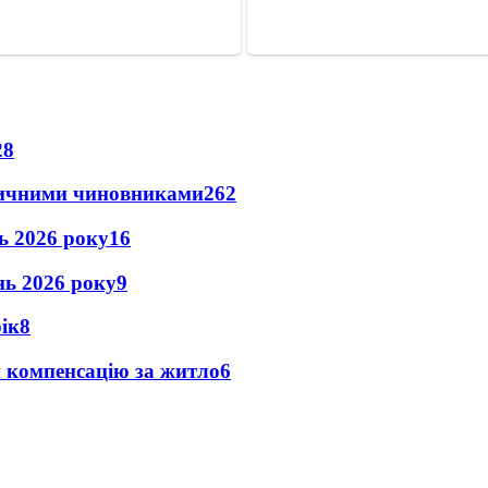
28
оличними чиновниками
26
2
нь 2026 року
16
ень 2026 року
9
рік
8
и компенсацію за житло
6