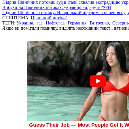
Підрив Північних потоків: суд в Італії схвалив екстрадицію укр
Вибухи на Північних потоках: українця видадуть ФРН
Підрив Північного потоку: Навроцький підтримав рішення суд
СПЕЦТЕМА:
Північний потік-2
ТЕГИ:
Украина
,
газ
,
Нафтогаз
,
Германия
,
Витренко
,
Северны
Якщо ви помітили помилку, виділіть необхідний текст і натисніт