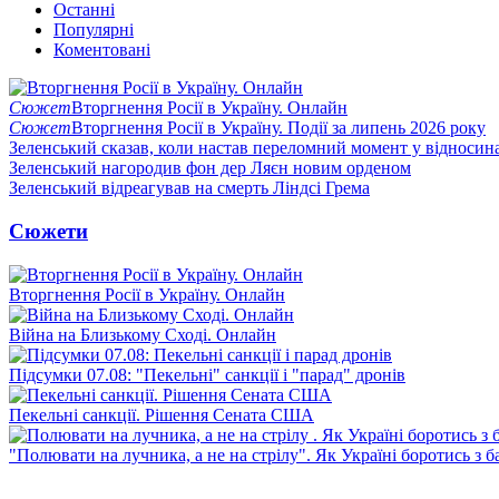
Останні
Популярні
Коментовані
Сюжет
Вторгнення Росії в Україну. Онлайн
Сюжет
Вторгнення Росії в Україну. Події за липень 2026 року
Зеленський сказав, коли настав переломний момент у відносин
Зеленський нагородив фон дер Ляєн новим орденом
Зеленський відреагував на смерть Ліндсі Грема
Сюжети
Вторгнення Росії в Україну. Онлайн
Війна на Близькому Сході. Онлайн
Підсумки 07.08: "Пекельні" санкції і "парад" дронів
Пекельні санкції. Рішення Сената США
"Полювати на лучника, а не на стрілу". Як Україні боротись з 