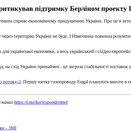
ритикував підтримку Берліном проекту П
еччина сприяє економічному придушенню України. Про це в інт
ту через територію України не буде. І Німеччина повинна розум
и для української економіки, а весь український і східно-європе
хід, на схід України принаймні - це загроза стабільності поставок
о потоку-2
. Першу нитку газопроводу Eugal планують ввести в ек
ш канал
https://t.me/korrespondentnet
ки - ЗМІ