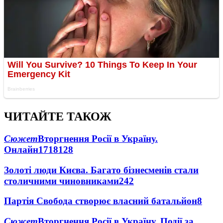
ЧИТАЙТЕ ТАКОЖ
Сюжет
Вторгнення Росії в Україну.
Онлайн
1718
128
Золоті люди Києва. Багато бізнесменів стали
столичними чиновниками
24
2
Партія Свобода створює власний батальйон
8
Сюжет
Вторгнення Росії в Україну. Події за