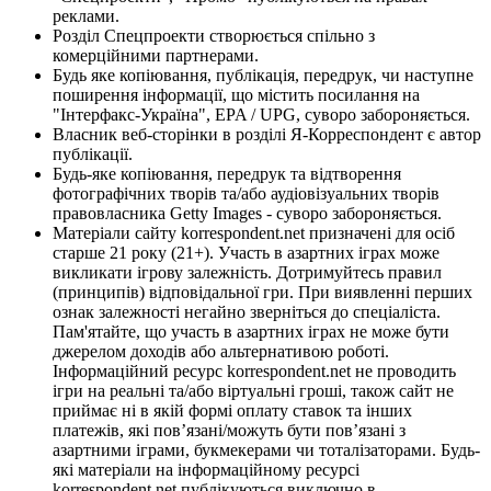
реклами.
Розділ Спецпроекти створюється спільно з
комерційними партнерами.
Будь яке копіювання, публікація, передрук, чи наступне
поширення інформації, що містить посилання на
"Інтерфакс-Україна", EPA / UPG, суворо забороняється.
Власник веб-сторінки в розділі Я-Корреспондент є автор
публікації.
Будь-яке копіювання, передрук та відтворення
фотографічних творів та/або аудіовізуальних творів
правовласника Getty Images - суворо забороняється.
Матеріали сайту korrespondent.net призначені для осіб
старше 21 року (21+). Участь в азартних іграх може
викликати ігрову залежність. Дотримуйтесь правил
(принципів) відповідальної гри. При виявленні перших
ознак залежності негайно зверніться до спеціаліста.
Пам'ятайте, що участь в азартних іграх не може бути
джерелом доходів або альтернативою роботі.
Інформаційний ресурс korrespondent.net не проводить
ігри на реальні та/або віртуальні гроші, також сайт не
приймає ні в якій формі оплату ставок та інших
платежів, які пов’язані/можуть бути пов’язані з
азартними іграми, букмекерами чи тоталізаторами. Будь-
які матеріали на інформаційному ресурсі
korrespondent.net публікуються виключно в