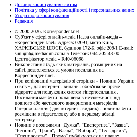
Договір користування сайтом
Політика у сфері конфіденційності і персональних даних
Угода щодо користування
Редакція
© 2000-2026, Korrespondent.net
Суб'єкт у сфері онлайн-медіа Назва онлайн-медіа –
«КореспонденТ.net» Адреса: 02091, місто Київ,
ХАРКІВСЬКЕ ШОСЕ, будинок 172-Б, офіс 208/1 E-mail:
sunlight@mediadim.com.ua
Телефон: 044-205-43-00
Ідентифікатор медіа – R40-06068
Використання будь-яких матеріалів, розміщених на
сайті, дозволяється за умови посилання на
Корреспондент.net.
При копіюванні матеріалів зі сторінки « Новини України
і світу» , для інтернет - видань - обов'язкове пряме
відкрите для пошукових систем гіперпосилання .
Посилання має бути розміщена в незалежності від
повного або часткового використання матеріалів.
Гіперпосилання ( для інтернет - видань) - повинна бути
розміщена в підзаголовку або в першому абзаці
матеріалу.
Новини з позначками "Думка", "Експертиза", "Заява",
"Регіони", "Гроші", "Влада", "Вибори", "Тест-драйв",
"Спецпроекти", "Промо" публікуються на правах