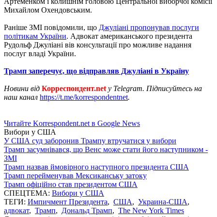
Артеменком і колишнім головою Центральної виборчої комісії
Михайлом Охендовським.
Раніше ЗМІ повідомили, що
Джуліані пропонував послуги
політикам України
. Адвокат американського президента
Рудольф Джуліані вів консультації про можливе надання
послуг владі України.
Трамп заперечує, що відправляв Джуліані в Україну
Новини від
Корреспондент.net
у Telegram. Підписуйтесь на
наш канал
https://t.me/korrespondentnet
.
Читайте Korrespondent.net в Google News
Вибори у США
У США суд заборонив Трампу втручатися у вибори
Трамп засумнівався, що Венс може стати його наступником -
ЗМІ
Трамп назвав ймовірного наступного президента США
Трамп перейменував Мексиканську затоку
Трамп офіційно став президентом США
СПЕЦТЕМА:
Вибори у США
ТЕГИ:
Импичмент Президента
,
США
,
Украина-США
,
адвокат
,
Трамп
,
Дональд Трамп
,
The New York Times