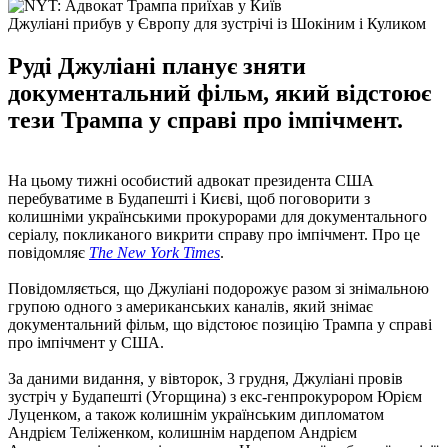
Джуліані прибув у Європу для зустрічі із Шокіним і Куликом
Руді Джуліані планує зняти
документальний фільм, який відстоює
тези Трампа у справі про імпічмент.
На цьому тижні особистий адвокат президента США
перебуватиме в Будапешті і Києві, щоб поговорити з
колишніми українськими прокурорами для документального
серіалу, покликаного викрити справу про імпічмент. Про це
повідомляє
The New York Times
.
Повідомляється, що Джуліані подорожує разом зі знімальною
групою одного з американських каналів, який знімає
документальний фільм, що відстоює позицію Трампа у справі
про імпічмент у США.
За даними видання, у вівторок, 3 грудня, Джуліані провів
зустріч у Будапешті (Угорщина) з екс-генпрокурором Юрієм
Луценком, а також колишнім українським дипломатом
Андрієм Теліженком, колишнім нардепом Андрієм