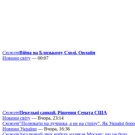
Сюжет
Війна на Близькому Сході. Онлайн
Новини світу
— 00:07
Сюжет
Пекельні санкції. Рішення Сената США
Новини світу
— Вчора, 23:14
Сюжет
"Полювати на лучника, а не на стрілу". Як Україні бор
Новини України
— Вчора, 16:36
Сюжет
Загадковий звук вибуху налякав Москву: що це було