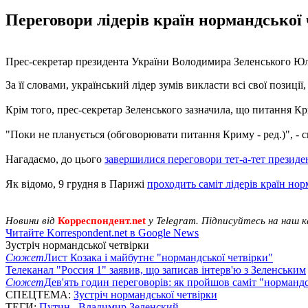
Переговори лідерів країн нормандської
Прес-секретар президента України Володимира Зеленського Юл
За її словами, український лідер зумів викласти всі свої позиці
Крім того, прес-секретар Зеленського зазначила, що питання К
"Поки не планується (обговорювати питання Криму - ред.)", - с
Нагадаємо, до цього
завершилися переговори тет-а-тет президент
Як відомо, 9 грудня в Парижі
проходить саміт лідерів країн нор
Новини від
Корреспондент.net
у Telegram. Підписуйтесь на наш 
Читайте Korrespondent.net в Google News
Зустріч нормандської четвірки
Сюжет
Лист Козака і майбутнє "нормандської четвірки"
Телеканал "Россия 1" заявив, що записав інтерв'ю з Зеленським
Сюжет
Дев'ять годин переговорів: як пройшов саміт "нормандс
СПЕЦТЕМА:
Зустріч нормандської четвірки
ТЕГИ:
Путин
,
Владимир Зеленский