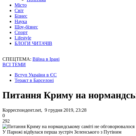
Місто
Світ
Бізнес
Наука
Шоу-бізнес
Спорт
Lifestyle
БЛОГИ ЧИТАЧІВ
СПЕЦТЕМА:
Війна в Ірані
ВСІ ТЕМИ
Вступ України в ЄС
Теракт в Барселоні
Питання Криму на нормандськ
Корреспондент.net, 9 грудня 2019, 23:28
0
292
У Парижі відбулася перша зустріч Зеленського з Путіним