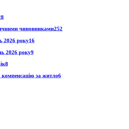
28
оличними чиновниками
25
2
нь 2026 року
16
ень 2026 року
9
рік
8
и компенсацію за житло
6