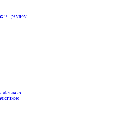
ах із Трампом
балістикою