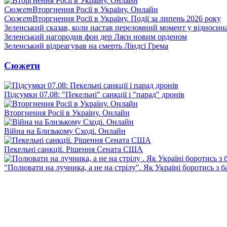
Сюжет
Вторгнення Росії в Україну. Онлайн
Сюжет
Вторгнення Росії в Україну. Події за липень 2026 року
Зеленський сказав, коли настав переломний момент у відносин
Зеленський нагородив фон дер Ляєн новим орденом
Зеленський відреагував на смерть Ліндсі Грема
Сюжети
Підсумки 07.08: "Пекельні" санкції і "парад" дронів
Вторгнення Росії в Україну. Онлайн
Війна на Близькому Сході. Онлайн
Пекельні санкції. Рішення Сената США
"Полювати на лучника, а не на стрілу". Як Україні боротись з 