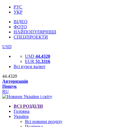
РУС
УКР
ВІДЕО
ФОТО
НАЙПОПУЛЯРНІШІ
СПЕЦПРОЕКТИ
USD
USD
44.4320
EUR
51.3316
Всі курси валют
44.4320
Авторизація
Пошук
RU
ВСІ РОЗДІЛИ
Головна
Україна
Всі новини розділу
Політика