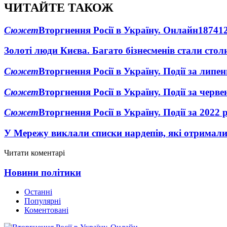
ЧИТАЙТЕ ТАКОЖ
Сюжет
Вторгнення Росії в Україну. Онлайн
1874
1
Золоті люди Києва. Багато бізнесменів стали ст
Сюжет
Вторгнення Росії в Україну. Події за липе
Сюжет
Вторгнення Росії в Україну. Події за черв
Сюжет
Вторгнення Росії в Україну. Події за 2022 
У Мережу виклали списки нардепів, які отримал
Читати коментарі
Новини політики
Останні
Популярні
Коментовані