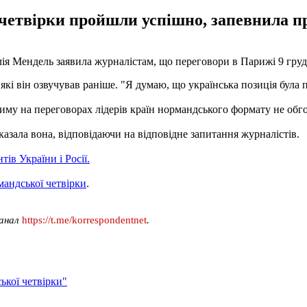
 четвірки пройшли успішно, запевнила пр
ія Мендель заявила журналістам, що переговори в Парижі 9 гр
ї, які він озвучував раніше. "Я думаю, що українська позиція була 
риму на переговорах лідерів країн нормандського формату не обг
казала вона, відповідаючи на відповідне запитання журналістів.
ів України і Росії.
мандської четвірки
.
канал
https://t.me/korrespondentnet
.
ької четвірки"