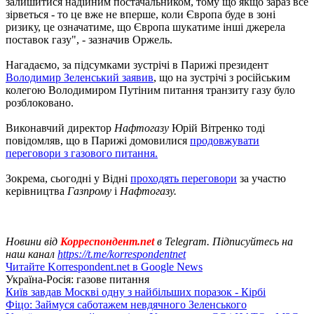
залишитися надійним постачальником, тому що якщо зараз все
зірветься - то це вже не вперше, коли Європа буде в зоні
ризику, це означатиме, що Європа шукатиме інші джерела
поставок газу", - зазначив Оржель.
Нагадаємо, за підсумками зустрічі в Парижі президент
Володимир Зеленський заявив
, що на зустрічі з російським
колегою Володимиром Путіним питання транзиту газу було
розблоковано.
Виконавчий директор
Нафтогазу
Юрій Вітренко тоді
повідомляв, що в Парижі домовилися
продовжувати
переговори з газового питання.
Зокрема, сьогодні у Відні
проходять переговори
за участю
керівництва
Газпрому
і
Нафтогазу.
Новини від
Корреспондент.net
в Telegram. Підписуйтесь на
наш канал
https://t.me/korrespondentnet
Читайте Korrespondent.net в Google News
Україна-Росія: газове питання
Київ завдав Москві одну з найбільших поразок - Кірбі
Фіцо: Займуся саботажем невдячного Зеленського