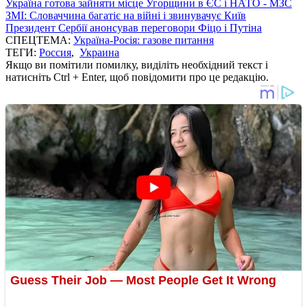
Україна готова зайняти місце Угорщини в ЄС і НАТО - МЗС
ЗМІ: Словаччина багатіє на війні і звинувачує Київ
Президент Сербії анонсував переговори Фіцо і Путіна
СПЕЦТЕМА:
Україна-Росія: газове питання
ТЕГИ:
Россия
,
Украина
Якщо ви помітили помилку, виділіть необхідний текст і
натисніть Ctrl + Enter, щоб повідомити про це редакцію.