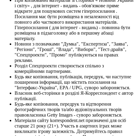
При копіюванні матеріалів зі сторінки « Новини України
і світу» , для інтернет - видань - обов'язкове пряме
відкрите для пошукових систем гіперпосилання .
Посилання має бути розміщена в незалежності від
повного або часткового використання матеріалів.
Гіперпосилання ( для інтернет - видань) - повинна бути
розміщена в підзаголовку або в першому абзаці
матеріалу.
Новини з позначками "Думка", "Експертиза", "Заява",
"Регіони", "Гроші", "Влада", "Вибори", "Тест-драйв",
"Спецпроекти", "Промо" публікуються на правах
реклами.
Розділ Спецпроекти створюється спільно з
комерційними партнерами.
Будь яке копіювання, публікація, передрук, чи наступне
поширення інформації, що містить посилання на
"Інтерфакс-Україна", EPA / UPG, суворо забороняється.
Власник веб-сторінки в розділі Я-Корреспондент є автор
публікації.
Будь-яке копіювання, передрук та відтворення
фотографічних творів та/або аудіовізуальних творів
правовласника Getty Images - суворо забороняється.
Матеріали сайту korrespondent.net призначені для осіб
старше 21 року (21+). Участь в азартних іграх може
викликати ігрову залежність. Дотримуйтесь правил