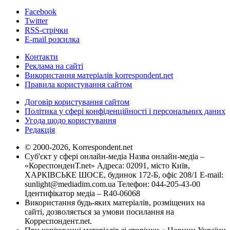
Facebook
Twitter
RSS-стрічки
E-mail розсилка
Контакти
Реклама на сайті
Використання матеріалів korrespondent.net
Правила користування сайтом
Договір користування сайтом
Політика у сфері конфіденційності і персональних даних
Угода щодо користування
Редакція
© 2000-2026, Korrespondent.net
Суб'єкт у сфері онлайн-медіа Назва онлайн-медіа –
«КореспонденТ.net» Адреса: 02091, місто Київ,
ХАРКІВСЬКЕ ШОСЕ, будинок 172-Б, офіс 208/1 E-mail:
sunlight@mediadim.com.ua
Телефон: 044-205-43-00
Ідентифікатор медіа – R40-06068
Використання будь-яких матеріалів, розміщених на
сайті, дозволяється за умови посилання на
Корреспондент.net.