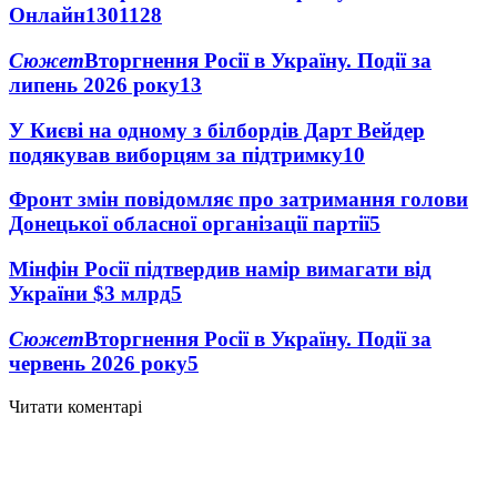
Онлайн
1301
128
Сюжет
Вторгнення Росії в Україну. Події за
липень 2026 року
13
У Києві на одному з білбордів Дарт Вейдер
подякував виборцям за підтримку
10
Фронт змін повідомляє про затримання голови
Донецької обласної організації партії
5
Мінфін Росії підтвердив намір вимагати від
України $3 млрд
5
Сюжет
Вторгнення Росії в Україну. Події за
червень 2026 року
5
Читати коментарі