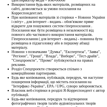
Ідентифікатор медіа – R40-06068
Використання будь-яких матеріалів, розміщених на
сайті, дозволяється за умови посилання на
Корреспондент.net.
При копіюванні матеріалів зі сторінки « Новини України
і світу» , для інтернет - видань - обов'язкове пряме
відкрите для пошукових систем гіперпосилання .
Посилання має бути розміщена в незалежності від
повного або часткового використання матеріалів.
Гіперпосилання ( для інтернет - видань) - повинна бути
розміщена в підзаголовку або в першому абзаці
матеріалу.
Новини з позначками "Думка", "Експертиза", "Заява",
"Регіони", "Гроші", "Влада", "Вибори", "Тест-драйв",
"Спецпроекти", "Промо" публікуються на правах
реклами.
Розділ Спецпроекти створюється спільно з
комерційними партнерами.
Будь яке копіювання, публікація, передрук, чи наступне
поширення інформації, що містить посилання на
"Інтерфакс-Україна", EPA / UPG, суворо забороняється.
Власник веб-сторінки в розділі Я-Корреспондент є автор
публікації.
Будь-яке копіювання, передрук та відтворення
фотографічних творів та/або аудіовізуальних творів