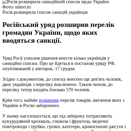
Фото: minvr.ru
Росія розширила список санкцій українців
Російський уряд розширив перелік
громадян України, щодо яких
вводяться санкції.
Уряд Росії ухвалив рішення внести кілька українців у
санкційні списки. Про це йдеться в постанові уряду РФ,
опублікованій у вівторок, 17 грудня.
Згідно з документом, до списку внесено ще дев'ять чоловік,
двоє українців з переліку виключено. Таким чином, до
переліку тепер входять близько 570 чоловік.
Крім того, кабмін
розширив
перелік товарів, ввезення яких з
України в Росію заборонено.
У ньому наголошується, що під заборону потрапляють
кукурудзяний крохмаль, глюкоза і фруктоза, медичні
повітроводи і трубки, грілки, катетери, кровоспинні джгути і