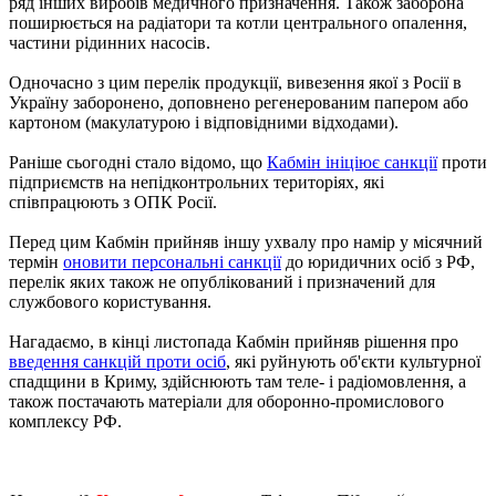
ряд інших виробів медичного призначення. Також заборона
поширюється на радіатори та котли центрального опалення,
частини рідинних насосів.
Одночасно з цим перелік продукції, вивезення якої з Росії в
Україну заборонено, доповнено регенерованим папером або
картоном (макулатурою і відповідними відходами).
Раніше сьогодні стало відомо, що
Кабмін ініціює санкції
проти
підприємств на непідконтрольних територіях, які
співпрацюють з ОПК Росії.
Перед цим Кабмін прийняв іншу ухвалу про намір у місячний
термін
оновити персональні санкції
до юридичних осіб з РФ,
перелік яких також не опублікований і призначений для
службового користування.
Нагадаємо, в кінці листопада Кабмін прийняв рішення про
введення санкцій проти осіб
, які руйнують об'єкти культурної
спадщини в Криму, здійснюють там теле- і радіомовлення, а
також постачають матеріали для оборонно-промислового
комплексу РФ.