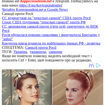
Новини від
Корреспондент.net
в Telegram. Підписуйтесь на
наш канал
https://t.me/korrespondentnet
Читайте Korrespondent.net в Google News
Санкції проти Росії
ЄС відреагував на "пекельні санкції" США проти Росії
Сенат США підтримав "пекельні санкції" проти РФ
ЄС запровадив санкції проти п'яти осіб, причетних до ВПК
Росії
Росія обурилася новими санкціями і звинуватила Британію у
"війні"
Кредитна криза вдарила по найбільших банках РФ - розвідка
СПЕЦТЕМА:
Санкції проти Росії
ТЕГИ:
Украина
,
украинцы
,
санкции
Якщо ви помітили помилку, виділіть необхідний текст і
натисніть Ctrl + Enter, щоб повідомити про це редакцію.