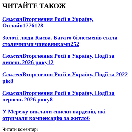
ЧИТАЙТЕ ТАКОЖ
Сюжет
Вторгнення Росії в Україну.
Онлайн
1776
128
Золоті люди Києва. Багато бізнесменів стали
столичними чиновниками
25
2
Сюжет
Вторгнення Росії в Україну. Події за
липень 2026 року
12
Сюжет
Вторгнення Росії в Україну. Події за 2022
рік
8
Сюжет
Вторгнення Росії в Україну. Події за
червень 2026 року
8
У Мережу виклали списки нардепів, які
отримали компенсацію за житло
6
Читати коментарі