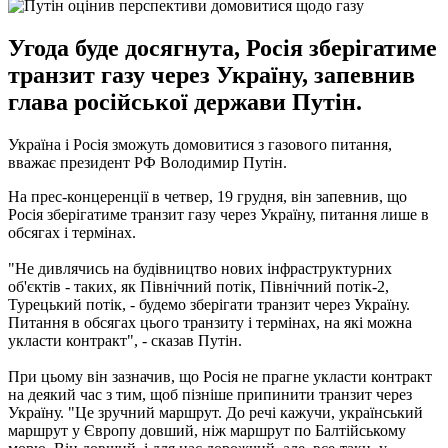
Угода буде досягнута, Росія зберігатиме
транзит газу через Україну, запевнив
глава російської держави Путін.
Україна і Росія зможуть домовитися з газового питання,
вважає президент РФ Володимир Путін.
На прес-концеренції в четвер, 19 грудня, він запевнив, що
Росія зберігатиме транзит газу через Україну, питання лише в
обсягах і термінах.
"Не дивлячись на будівництво нових інфраструктурних
об'єктів - таких, як Північний потік, Північний потік-2,
Турецький потік, - будемо зберігати транзит через Україну.
Питання в обсягах цього транзиту і термінах, на які можна
укласти контракт", - сказав Путін.
При цьому він зазначив, що Росія не прагне укласти контракт
на деякий час з тим, щоб пізніше припинити транзит через
Україну. "Це зручний маршрут. До речі кажучи, український
маршрут у Європу довший, ніж маршрут по Балтійському