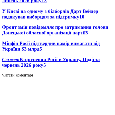
липень 2026 року
13
У Києві на одному з білбордів Дарт Вейдер
подякував виборцям за підтримку
10
Фронт змін повідомляє про затримання голови
Донецької обласної організації партії
5
Мінфін Росії підтвердив намір вимагати від
України $3 млрд
5
Сюжет
Вторгнення Росії в Україну. Події за
червень 2026 року
5
Читати коментарі