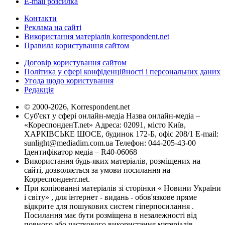
E-mail розсилка
Контакти
Реклама на сайті
Використання матеріалів korrespondent.net
Правила користування сайтом
Договір користування сайтом
Політика у сфері конфіденційності і персональних даних
Угода щодо користування
Редакція
© 2000-2026, Korrespondent.net
Суб'єкт у сфері онлайн-медіа Назва онлайн-медіа –
«КореспонденТ.net» Адреса: 02091, місто Київ,
ХАРКІВСЬКЕ ШОСЕ, будинок 172-Б, офіс 208/1 E-mail:
sunlight@mediadim.com.ua
Телефон: 044-205-43-00
Ідентифікатор медіа – R40-06068
Використання будь-яких матеріалів, розміщених на
сайті, дозволяється за умови посилання на
Корреспондент.net.
При копіюванні матеріалів зі сторінки « Новини України
і світу» , для інтернет - видань - обов'язкове пряме
відкрите для пошукових систем гіперпосилання .
Посилання має бути розміщена в незалежності від
повного або часткового використання матеріалів.