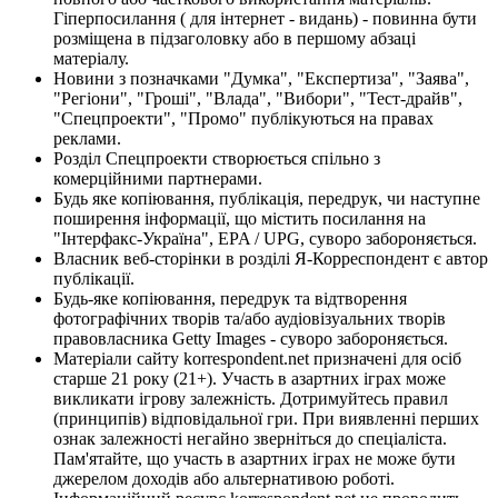
Гіперпосилання ( для інтернет - видань) - повинна бути
розміщена в підзаголовку або в першому абзаці
матеріалу.
Новини з позначками "Думка", "Експертиза", "Заява",
"Регіони", "Гроші", "Влада", "Вибори", "Тест-драйв",
"Спецпроекти", "Промо" публікуються на правах
реклами.
Розділ Спецпроекти створюється спільно з
комерційними партнерами.
Будь яке копіювання, публікація, передрук, чи наступне
поширення інформації, що містить посилання на
"Інтерфакс-Україна", EPA / UPG, суворо забороняється.
Власник веб-сторінки в розділі Я-Корреспондент є автор
публікації.
Будь-яке копіювання, передрук та відтворення
фотографічних творів та/або аудіовізуальних творів
правовласника Getty Images - суворо забороняється.
Матеріали сайту korrespondent.net призначені для осіб
старше 21 року (21+). Участь в азартних іграх може
викликати ігрову залежність. Дотримуйтесь правил
(принципів) відповідальної гри. При виявленні перших
ознак залежності негайно зверніться до спеціаліста.
Пам'ятайте, що участь в азартних іграх не може бути
джерелом доходів або альтернативою роботі.