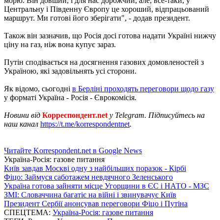
морю. Він довший, і для нас дорожчий, але, все-таки, у
Центральну і Південну Європу це хороший, відпрацьований
маршрут. Ми готові його зберігати", - додав президент.
Також він зазначив, що Росія досі готова надати Україні нижчу
ціну на газ, ніж вона купує зараз.
Путін сподівається на досягнення газових домовленостей з
Україною, які задовільнять усі сторони.
Як відомо, сьогодні
в Берліні проходять переговори щодо газу
у форматі Україна - Росія - Єврокомісія.
Новини від
Корреспондент.net
у Telegram. Підписуйтесь на
наш канал
https://t.me/korrespondentnet
.
Читайте Korrespondent.net в Google News
Україна-Росія: газове питання
Київ завдав Москві одну з найбільших поразок - Кірбі
Фіцо: Займуся саботажем невдячного Зеленського
Україна готова зайняти місце Угорщини в ЄС і НАТО - МЗС
ЗМІ: Словаччина багатіє на війні і звинувачує Київ
Президент Сербії анонсував переговори Фіцо і Путіна
СПЕЦТЕМА:
Україна-Росія: газове питання