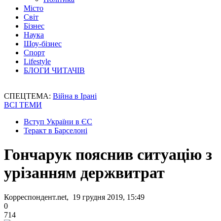
Місто
Світ
Бізнес
Наука
Шоу-бізнес
Спорт
Lifestyle
БЛОГИ ЧИТАЧІВ
СПЕЦТЕМА:
Війна в Ірані
ВСІ ТЕМИ
Вступ України в ЄС
Теракт в Барселоні
Гончарук пояснив ситуацію з
урізанням держвитрат
Корреспондент.net, 19 грудня 2019, 15:49
0
714