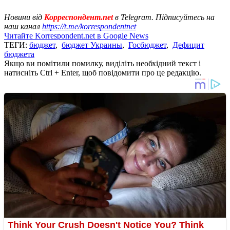
Новини від
Корреспондент.net
в Telegram. Підписуйтесь на
наш канал
https://t.me/korrespondentnet
Читайте Korrespondent.net в Google News
ТЕГИ:
бюджет
,
бюджет Украины
,
Госбюджет
,
Дефицит
бюджета
Якщо ви помітили помилку, виділіть необхідний текст і
натисніть Ctrl + Enter, щоб повідомити про це редакцію.