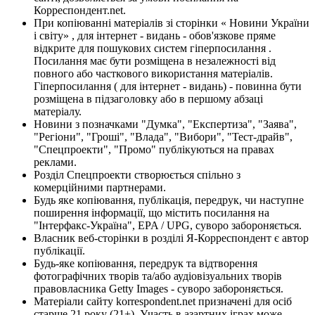
Корреспондент.net.
При копіюванні матеріалів зі сторінки « Новини України
і світу» , для інтернет - видань - обов'язкове пряме
відкрите для пошукових систем гіперпосилання .
Посилання має бути розміщена в незалежності від
повного або часткового використання матеріалів.
Гіперпосилання ( для інтернет - видань) - повинна бути
розміщена в підзаголовку або в першому абзаці
матеріалу.
Новини з позначками "Думка", "Експертиза", "Заява",
"Регіони", "Гроші", "Влада", "Вибори", "Тест-драйв",
"Спецпроекти", "Промо" публікуються на правах
реклами.
Розділ Спецпроекти створюється спільно з
комерційними партнерами.
Будь яке копіювання, публікація, передрук, чи наступне
поширення інформації, що містить посилання на
"Інтерфакс-Україна", EPA / UPG, суворо забороняється.
Власник веб-сторінки в розділі Я-Корреспондент є автор
публікації.
Будь-яке копіювання, передрук та відтворення
фотографічних творів та/або аудіовізуальних творів
правовласника Getty Images - суворо забороняється.
Матеріали сайту korrespondent.net призначені для осіб
старше 21 року (21+). Участь в азартних іграх може