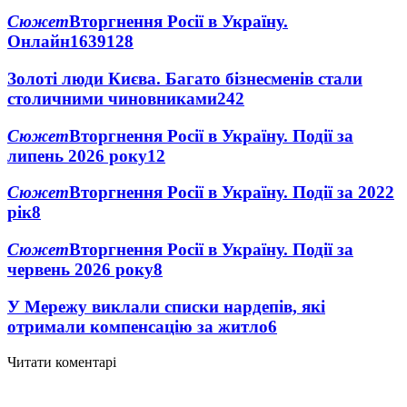
Сюжет
Вторгнення Росії в Україну.
Онлайн
1639
128
Золоті люди Києва. Багато бізнесменів стали
столичними чиновниками
24
2
Сюжет
Вторгнення Росії в Україну. Події за
липень 2026 року
12
Сюжет
Вторгнення Росії в Україну. Події за 2022
рік
8
Сюжет
Вторгнення Росії в Україну. Події за
червень 2026 року
8
У Мережу виклали списки нардепів, які
отримали компенсацію за житло
6
Читати коментарі