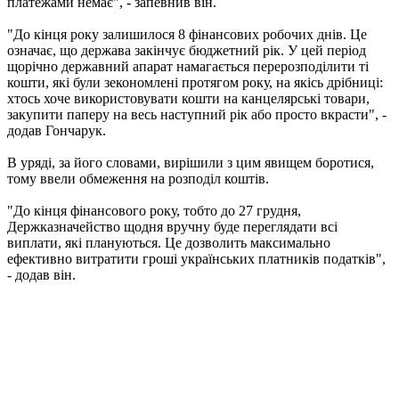
платежами немає", - запевнив він.
"До кінця року залишилося 8 фінансових робочих днів. Це
означає, що держава закінчує бюджетний рік. У цей період
щорічно державний апарат намагається перерозподілити ті
кошти, які були зекономлені протягом року, на якісь дрібниці:
хтось хоче використовувати кошти на канцелярські товари,
закупити паперу на весь наступний рік або просто вкрасти", -
додав Гончарук.
В уряді, за його словами, вирішили з цим явищем боротися,
тому ввели обмеження на розподіл коштів.
"До кінця фінансового року, тобто до 27 грудня,
Держказначейство щодня вручну буде переглядати всі
виплати, які плануються. Це дозволить максимально
ефективно витратити гроші українських платників податків",
- додав він.