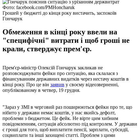
Фото: facebook.com/PMHoncharuk
Грошей у бюджеті до кінця року вистачить, заспокоїв
Гончарук
Обмеження в кінці року ввели на
"специфічні" витрати і щоб гроші не
крали, стверджує прем'єр.
Прем'єр-міністр Олексій Гончарук закликав не
розповсюджувати фейки про ситуацію, яка склалася з
фінансуванням державних видатків через нестачу коштів в
кінці року. Про це він
заявив
у своєму відеозверненні,
опублікованому в четвер, 19 грудня.
"Зараз у ЗМІ в черговий раз поширюються фейки про те, що
нібито у держави немає коштів, у нас якийсь дефолт,
проблеми з бюджетом. Це фейк. Не вірте цим хибним
повідомленням, ситуація абсолютно під контролем. У держави
є гроші для того, щоб виплатити пенсії, зарплати, субсидії,
соцвиплати та інші захищені статті. Проблем з цими