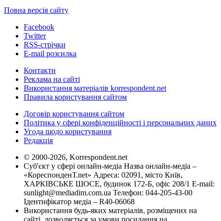
Повна версія сайту
Facebook
Twitter
RSS-стрічки
E-mail розсилка
Контакти
Реклама на сайті
Використання матеріалів korrespondent.net
Правила користування сайтом
Договір користування сайтом
Політика у сфері конфіденційності і персональних даних
Угода щодо користування
Редакція
© 2000-2026, Korrespondent.net
Суб'єкт у сфері онлайн-медіа Назва онлайн-медіа –
«КореспонденТ.net» Адреса: 02091, місто Київ,
ХАРКІВСЬКЕ ШОСЕ, будинок 172-Б, офіс 208/1 E-mail:
sunlight@mediadim.com.ua
Телефон: 044-205-43-00
Ідентифікатор медіа – R40-06068
Використання будь-яких матеріалів, розміщених на
сайті, дозволяється за умови посилання на