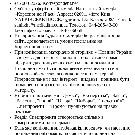
© 2000-2026, Korrespondent.net
Суб'єкт у сфері онлайн-медіа Назва онлайн-медіа –
«КореспонденТ.net» Адреса: 02091, місто Київ,
ХАРКІВСЬКЕ ШОСЕ, будинок 172-Б, офіс 208/1 E-mail:
sunlight@mediadim.com.ua
Телефон: 044-205-43-00
Ідентифікатор медіа – R40-06068
Використання будь-яких матеріалів, розміщених на
сайті, дозволяється за умови посилання на
Корреспондент.net.
При копіюванні матеріалів зі сторінки « Новини України
і світу» , для інтернет - видань - обов'язкове пряме
відкрите для пошукових систем гіперпосилання .
Посилання має бути розміщена в незалежності від
повного або часткового використання матеріалів.
Гіперпосилання ( для інтернет - видань) - повинна бути
розміщена в підзаголовку або в першому абзаці
матеріалу.
Новини з позначками "Думка", "Експертиза", "Заява",
"Регіони", "Гроші", "Влада", "Вибори", "Тест-драйв",
"Спецпроекти", "Промо" публікуються на правах
реклами.
Розділ Спецпроекти створюється спільно з
комерційними партнерами.
Будь яке копіювання, публікація, передрук, чи наступне
поширення інформації, що містить посилання на