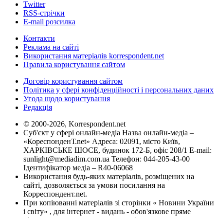
Twitter
RSS-стрічки
E-mail розсилка
Контакти
Реклама на сайті
Використання матеріалів korrespondent.net
Правила користування сайтом
Договір користування сайтом
Політика у сфері конфіденційності і персональних даних
Угода щодо користування
Редакція
© 2000-2026, Korrespondent.net
Суб'єкт у сфері онлайн-медіа Назва онлайн-медіа –
«КореспонденТ.net» Адреса: 02091, місто Київ,
ХАРКІВСЬКЕ ШОСЕ, будинок 172-Б, офіс 208/1 E-mail:
sunlight@mediadim.com.ua
Телефон: 044-205-43-00
Ідентифікатор медіа – R40-06068
Використання будь-яких матеріалів, розміщених на
сайті, дозволяється за умови посилання на
Корреспондент.net.
При копіюванні матеріалів зі сторінки « Новини України
і світу» , для інтернет - видань - обов'язкове пряме