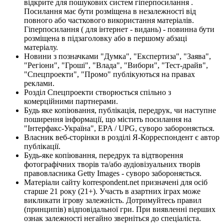
відкрите для пошукових систем гіперпосилання .
Посилання має бути розміщена в незалежності від
повного або часткового використання матеріалів.
Гіперпосилання ( для інтернет - видань) - повинна бути
розміщена в підзаголовку або в першому абзаці
матеріалу.
Новини з позначками "Думка", "Експертиза", "Заява",
"Регіони", "Гроші", "Влада", "Вибори", "Тест-драйв",
"Спецпроекти", "Промо" публікуються на правах
реклами.
Розділ Спецпроекти створюється спільно з
комерційними партнерами.
Будь яке копіювання, публікація, передрук, чи наступне
поширення інформації, що містить посилання на
"Інтерфакс-Україна", EPA / UPG, суворо забороняється.
Власник веб-сторінки в розділі Я-Корреспондент є автор
публікації.
Будь-яке копіювання, передрук та відтворення
фотографічних творів та/або аудіовізуальних творів
правовласника Getty Images - суворо забороняється.
Матеріали сайту korrespondent.net призначені для осіб
старше 21 року (21+). Участь в азартних іграх може
викликати ігрову залежність. Дотримуйтесь правил
(принципів) відповідальної гри. При виявленні перших
ознак залежності негайно зверніться до спеціаліста.