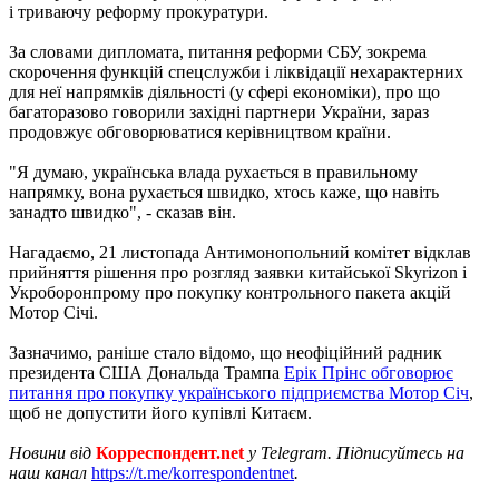
і триваючу реформу прокуратури.
За словами дипломата, питання реформи СБУ, зокрема
скорочення функцій спецслужби і ліквідації нехарактерних
для неї напрямків діяльності (у сфері економіки), про що
багаторазово говорили західні партнери України, зараз
продовжує обговорюватися керівництвом країни.
"Я думаю, українська влада рухається в правильному
напрямку, вона рухається швидко, хтось каже, що навіть
занадто швидко", - сказав він.
Нагадаємо, 21 листопада Антимонопольний комітет відклав
прийняття рішення про розгляд заявки китайської Skyrizon і
Укроборонпрому про покупку контрольного пакета акцій
Мотор Січі.
Зазначимо, раніше стало відомо, що неофіційний радник
президента США Дональда Трампа
Ерік Прінс обговорює
питання про покупку українського підприємства Мотор Січ
,
щоб не допустити його купівлі Китаєм.
Новини від
Корреспондент.net
у Telegram. Підписуйтесь на
наш канал
https://t.me/korrespondentnet
.