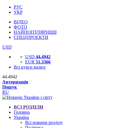
РУС
УКР
ВІДЕО
ФОТО
НАЙПОПУЛЯРНІШІ
СПЕЦПРОЕКТИ
USD
USD
44.4942
EUR
51.3366
Всі курси валют
44.4942
Авторизація
Пошук
RU
ВСІ РОЗДІЛИ
Головна
Україна
Всі новини розділу
Політика