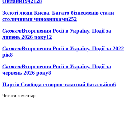
Онлайн
1942
128
Золоті люди Києва. Багато бізнесменів стали
столичними чиновниками
25
2
Сюжет
Вторгнення Росії в Україну. Події за
липень 2026 року
12
Сюжет
Вторгнення Росії в Україну. Події за 2022
рік
8
Сюжет
Вторгнення Росії в Україну. Події за
червень 2026 року
8
Партія Свобода створює власний батальйон
6
Читати коментарі