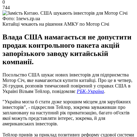
0
744
Фото: 1news.zp.ua
Китайці чекають на рішення АМКУ по Мотор Січі
Влада США намагається не допустити
продаж контрольного пакета акцій
запорізького заводу китайській
компанії.
Посольство США шукає нових інвесторів для підприємства
Мотор Січ, яке намагаються купити китайці. Про це в четвер,
26 грудня, розповів тимчасовий повірений у справах США в
Україні Вільям Тейлор, повідомляє
РБК-Україна
.
"Україна могла б стати дуже хорошим місцем для зарубіжних
інвесторів", - підкреслив Тейлор, зокрема зауваживши про
заплановану на наступний рік приватизацію, багато об'єктів
якої можуть представляти інтерес, зокрема, й для
американських інвесторів.
Тейлор привів за приклад позитивну реформу судової системи