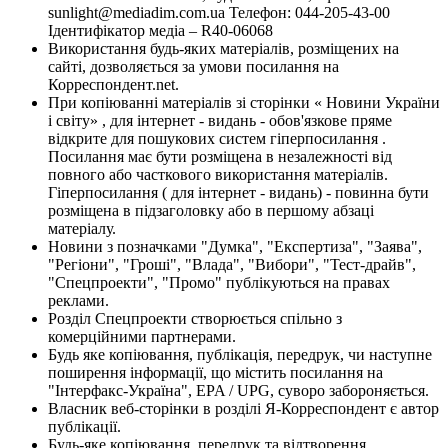
sunlight@mediadim.com.ua
Телефон: 044-205-43-00
Ідентифікатор медіа – R40-06068
Використання будь-яких матеріалів, розміщених на
сайті, дозволяється за умови посилання на
Корреспондент.net.
При копіюванні матеріалів зі сторінки « Новини України
і світу» , для інтернет - видань - обов'язкове пряме
відкрите для пошукових систем гіперпосилання .
Посилання має бути розміщена в незалежності від
повного або часткового використання матеріалів.
Гіперпосилання ( для інтернет - видань) - повинна бути
розміщена в підзаголовку або в першому абзаці
матеріалу.
Новини з позначками "Думка", "Експертиза", "Заява",
"Регіони", "Гроші", "Влада", "Вибори", "Тест-драйв",
"Спецпроекти", "Промо" публікуються на правах
реклами.
Розділ Спецпроекти створюється спільно з
комерційними партнерами.
Будь яке копіювання, публікація, передрук, чи наступне
поширення інформації, що містить посилання на
"Інтерфакс-Україна", EPA / UPG, суворо забороняється.
Власник веб-сторінки в розділі Я-Корреспондент є автор
публікації.
Будь-яке копіювання, передрук та відтворення