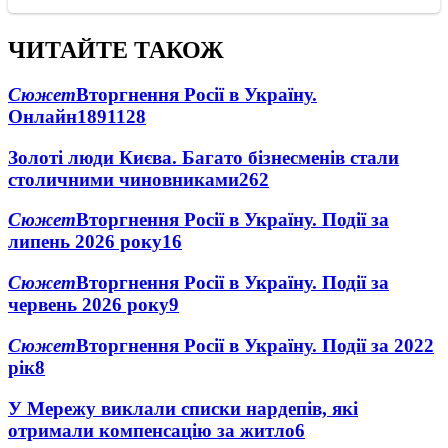
ЧИТАЙТЕ ТАКОЖ
Сюжет
Вторгнення Росії в Україну.
Онлайн
1891
128
Золоті люди Києва. Багато бізнесменів стали
столичними чиновниками
26
2
Сюжет
Вторгнення Росії в Україну. Події за
липень 2026 року
16
Сюжет
Вторгнення Росії в Україну. Події за
червень 2026 року
9
Сюжет
Вторгнення Росії в Україну. Події за 2022
рік
8
У Мережу виклали списки нардепів, які
отримали компенсацію за житло
6