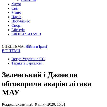
Місто
Світ
Бізнес
Наука
Шоу-бізнес
Спорт
Lifestyle
БЛОГИ ЧИТАЧІВ
СПЕЦТЕМА:
Війна в Ірані
ВСІ ТЕМИ
Вступ України в ЄС
Теракт в Барселоні
Зеленський і Джонсон
обговорили аварію літака
МАУ
Корреспондент.net, 9 січня 2020, 16:51