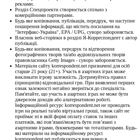
реклами.
Розділ Спецпроекти створюється спільно з
комерційними партнерами.
Будь яке копіювання, публікація, передрук, чи наступне
поширення інформації, що містить посилання на
"Інтерфакс-Україна", EPA / UPG, суворо забороняється.
Власник веб-сторінки в розділі Я-Корреспондент є автор
публікації.
Будь-яке копіювання, передрук та відтворення
фотографічних творів та/або аудіовізуальних творів
правовласника Getty Images - суворо забороняється.
Матеріали сайту korrespondent.net призначені для осіб
старше 21 року (21+). Участь в азартних іграх може
викликати ігрову залежність. Дотримуйтесь правил
(принципів) відповідальної гри. При виявленні перших
ознак залежності негайно зверніться до спеціаліста.
Пам'ятайте, що участь в азартних іграх не може бути
джерелом доходів або альтернативою роботі.
Інформаційний ресурс korrespondent.net не проводить
ігри на реальні та/або віртуальні гроші, також сайт не
приймає ні в якій формі оплату ставок та інших
платежів, які пов’язані/можуть бути пов’язані з
азартними іграми, букмекерами чи тоталізаторами. Будь-
які матеріали на інформаційному ресурсі
korrespondent.net публікуються виключно в