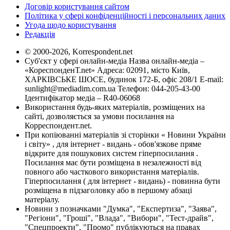
Договір користування сайтом
Політика у сфері конфіденційності і персональних даних
Угода щодо користування
Редакція
© 2000-2026, Korrespondent.net
Суб'єкт у сфері онлайн-медіа Назва онлайн-медіа –
«КореспонденТ.net» Адреса: 02091, місто Київ,
ХАРКІВСЬКЕ ШОСЕ, будинок 172-Б, офіс 208/1 E-mail:
sunlight@mediadim.com.ua
Телефон: 044-205-43-00
Ідентифікатор медіа – R40-06068
Використання будь-яких матеріалів, розміщених на
сайті, дозволяється за умови посилання на
Корреспондент.net.
При копіюванні матеріалів зі сторінки « Новини України
і світу» , для інтернет - видань - обов'язкове пряме
відкрите для пошукових систем гіперпосилання .
Посилання має бути розміщена в незалежності від
повного або часткового використання матеріалів.
Гіперпосилання ( для інтернет - видань) - повинна бути
розміщена в підзаголовку або в першому абзаці
матеріалу.
Новини з позначками "Думка", "Експертиза", "Заява",
"Регіони", "Гроші", "Влада", "Вибори", "Тест-драйв",
"Спецпроекти", "Промо" публікуються на правах