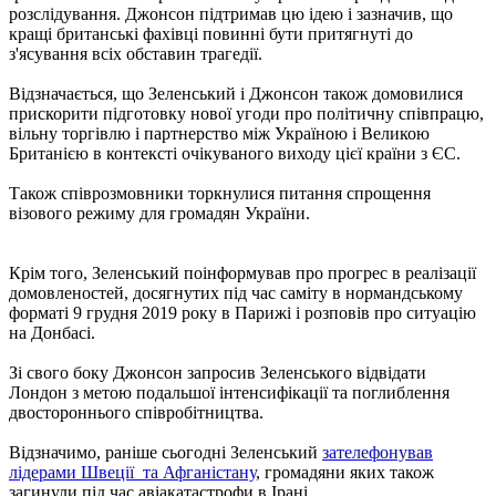
розслідування. Джонсон підтримав цю ідею і зазначив, що
кращі британські фахівці повинні бути притягнуті до
з'ясування всіх обставин трагедії.
Відзначається, що Зеленський і Джонсон також домовилися
прискорити підготовку нової угоди про політичну співпрацю,
вільну торгівлю і партнерство між Україною і Великою
Британією в контексті очікуваного виходу цієї країни з ЄС.
Також співрозмовники торкнулися питання спрощення
візового режиму для громадян України.
Крім того, Зеленський поінформував про прогрес в реалізації
домовленостей, досягнутих під час саміту в нормандському
форматі 9 грудня 2019 року в Парижі і розповів про ситуацію
на Донбасі.
Зі свого боку Джонсон запросив Зеленського відвідати
Лондон з метою подальшої інтенсифікації та поглиблення
двостороннього співробітництва.
Відзначимо, раніше сьогодні Зеленський
зателефонував
лідерами Швеції та Афганістану
, громадяни яких також
загинули під час авіакатастрофи в Ірані.