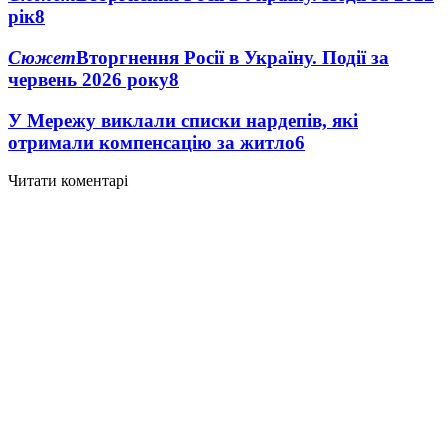
рік
8
Сюжет
Вторгнення Росії в Україну. Події за
червень 2026 року
8
У Мережу виклали списки нардепів, які
отримали компенсацію за житло
6
Читати коментарі