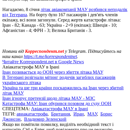
Нагадаємо, 8 січня
літак авіакомпанії МАУ розбився неподалік
від Тегерана
. На борту було 167 пасажирів і дев'ять членів
екіпажу, всі вони загинули. Серед жертв катастрофи літака:
Іран - 82; Канада - 63; Україна - 2+9 (екіпаж); Швеція - 10;
Афганістан - 4; ФРН - 3; Велика Британія - 3.
Новини від
Корреспондент.net
у Telegram. Підписуйтесь на
наш канал
https://t.me/korrespondentnet
.
Читайте Korrespondent.net в Google News
Авіакатастрофа МАУ в Ірані
Іран позивається до ООН через збиття літака МАУ
В Тегерані розігнали мітинг родичів загиблих пасажирів
українського літака
Україна та ще три країни поскаржились на Іран через збитий
літак МАУ
Іран ігнорує претензії щодо літака МАУ - МЗС
Катастрофа МАУ: Іран обурився позовом до суду ООН
СПЕЦТЕМА:
Авіакатастрофа МАУ в Ірані
ТЕГИ:
авиакатастрофа
,
Британия
,
Иран
,
МАУ
,
Борис
Джонсон
,
Владимир Зеленский
Якщо ви помітили помилку, виділіть необхідний текст і
натисніть Ctrl + Enter, щоб повідомити про це редакцію.